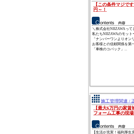
【この条件マジです
円～！
＼株式会社NIIZAWAっ
私たちNIIZAWAのモット
「ナンバーワンよりオン
お客様との信頼関係を第
「車検のコバック」...
施工管理関連 / 
【最大6万円の家賃
フォーム工事の現場
【生活が充実！福利厚生