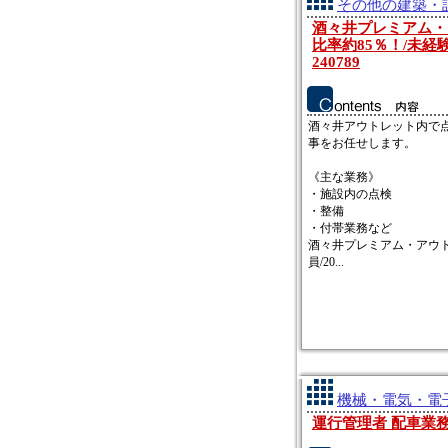
その他の建築・設
酒々井プレミアム・ア
比率約85％！/未経
240789
酒々井アウトレット内で
事をお任せします。
《主な業務》
・施設内の点検
・整備
・付帯業務など
酒々井プレミアム・アウト
員/20...
機械・電気・電子
運行管理者 配車業務