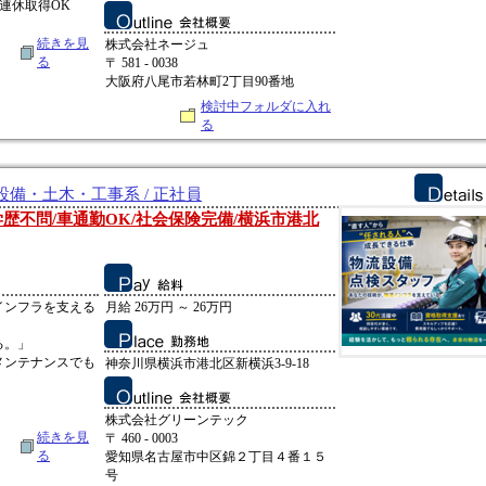
連休取得OK
続きを見
株式会社ネージュ
る
〒 581 - 0038
大阪府八尾市若林町2丁目90番地
検討中フォルダに入れ
る
備・土木・工事系 / 正社員
歴不問/車通勤OK/社会保険完備/横浜市港北
インフラを支える
月給 26万円 ～ 26万円
る。」
メンテナンスでも
神奈川県横浜市港北区新横浜3-9-18
株式会社グリーンテック
続きを見
〒 460 - 0003
る
愛知県名古屋市中区錦２丁目４番１５
号