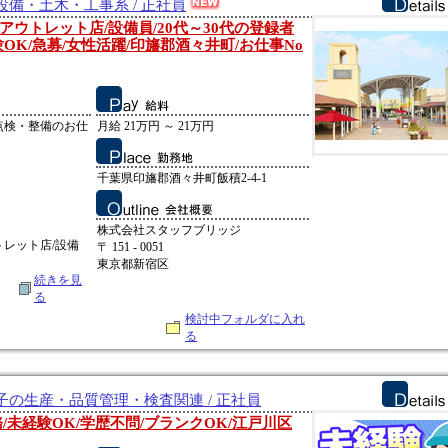
備・土木・工事系 / 正社員
ウトレット店/設備員/20代～30代の登録者
験OK/急募/女性活躍/印旛郡酒々井町/お仕事No
点検・整備のお仕
月給 21万円 ～ 21万円
千葉県印旛郡酒々井町飯積2-4-1
株式会社スタッフブリッジ
レット店/設備
〒 151 - 0051
東京都新宿区
続きを見
る
検討中フォルダに入れ
る
の生産・品質管理・検査関連 / 正社員
/未経験OK/学歴不問/ブランクOK/江戸川区