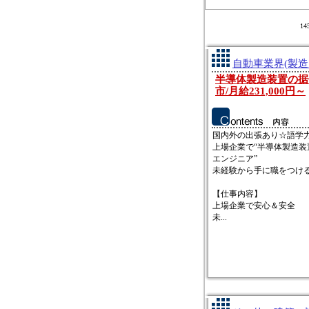
1
自動車業界(製造
半導体製造装置の据
市/月給231,000円～
国内外の出張あり☆語学
上場企業で“半導体製造装
エンジニア”
未経験から手に職をつけ
【仕事内容】
上場企業で安心＆安全
未...