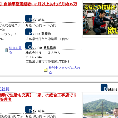
】自動車整備経験6ヶ月以上あれば月給35万
てどんな会社？／
月給 35万円 ～ 35万円
ーは
リーワン」！
一に
広島県廿日市市沖塩屋1丁目9-8
続きを見
る
株式会社ＮＩＩＺＡＷＡ
〒 739 - 0443
広島県廿日市市沖塩屋1丁目9-8
検討中フォルダに入れ
る
正社員
補助で生活も充実】「家」の総合工事店でリ
管理者
充実の住宅リフォ
月給 30万円 ～ 30万円