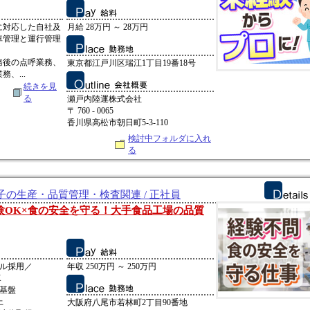
に対応した自社及
月給 28万円 ～ 28万円
車管理と運行管理
務後の点呼業務、
東京都江戸川区瑞江1丁目19番18号
、...
続きを見
る
瀬戸内陸運株式会社
〒 760 - 0065
香川県高松市朝日町5-3-110
検討中フォルダに入れ
る
の生産・品質管理・検査関連 / 正社員
験OK×食の安全を守る！大手食品工場の品質
ャル採用／
年収 250万円 ～ 250万円
K
基盤
上
大阪府八尾市若林町2丁目90番地