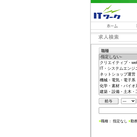
■
職種： 指定なし
■
勤