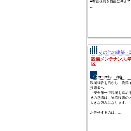
■有給休暇を自由に使えて
...
その他の建築・設
設備メンテナンス/学
区
現場経験を活かし、物流
技術者へ。
「安全第一で現場を進め
その意識は、物流設備の
大きな強みになります。
お任せするのは、...