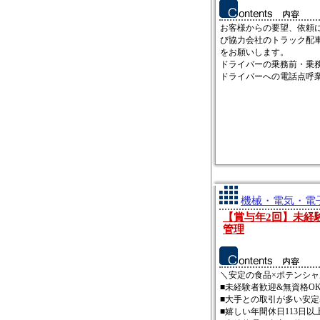
お客様からの要望、依頼
び協力会社のトラック配
をお願いします。
ドライバーの乗務前・乗
ドライバーへの電話点呼業務
機械・電気・電子
【賞与年2回】未経
管理
＼安定の食品×ポテンシ
■未経験者歓迎&無資格O
■大手との取引が多い安定
■嬉しい年間休日113日以