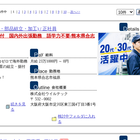
45件中 ｜1 ｜
2
｜
3
｜
4
｜
5
｜
6
｜
7
｜
8
｜
9
｜
10
...
次へ>>
・部品組立・加工) / 正社員
付 国内外出張勤務 語学力不要/熊本県合志
力ゼロで海外勤務
月給 23万1000円 ～ 0円
置の組立・据付
る！
熊本県合志市福原
株式会社ウイルテック
〒 532 - 0002
続きを見
大阪府大阪市淀川区東三国4丁目3番1号
る
検討中フォルダに入れ
る