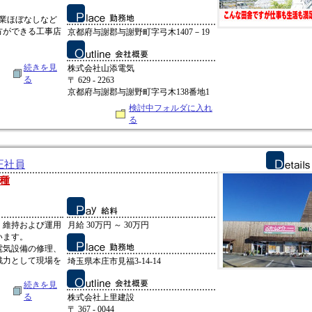
残業ほぼなしなど
方ができる工事店
京都府与謝郡与謝野町字弓木1407－19
続きを見
株式会社山添電気
る
〒 629 - 2263
京都府与謝郡与謝野町字弓木138番地1
検討中フォルダに入れ
る
正社員
種
・維持および運用
月給 30万円 ～ 30万円
います。
電気設備の修理、
戦力として現場を
埼玉県本庄市見福3-14-14
続きを見
る
株式会社上里建設
〒 367 - 0044