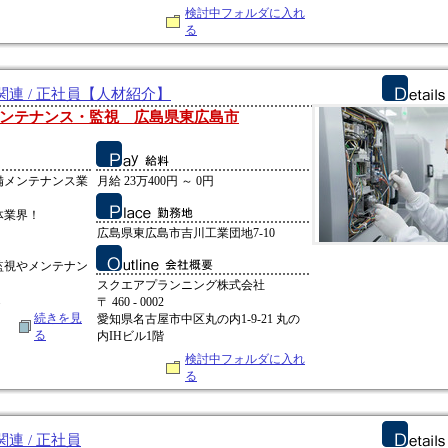
検討中フォルダに入れ
る
連 / 正社員【人材紹介】
ンテナンス・監視 広島県東広島市
備メンテナンス業
月給 23万400円 ～ 0円
体業界！
広島県東広島市吉川工業団地7-10
監視やメンテナン
スクエアプランニング株式会社
.
〒 460 - 0002
続きを見
愛知県名古屋市中区丸の内1-9-21 丸の
る
内IHビル1階
検討中フォルダに入れ
る
連 / 正社員