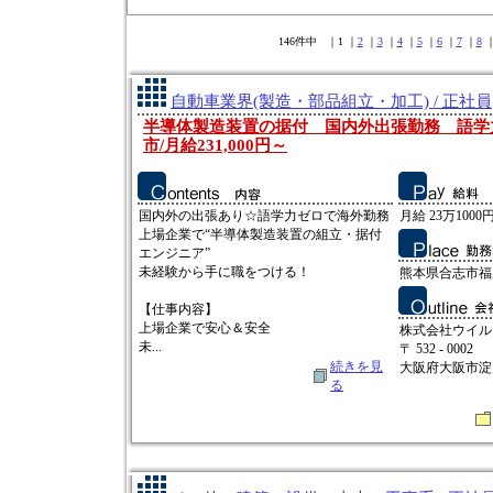
146件中 ｜1 ｜
2
｜
3
｜
4
｜
5
｜
6
｜
7
｜
8
自動車業界(製造・部品組立・加工) / 正社員
半導体製造装置の据付 国内外出張勤務 語学
市/月給231,000円～
国内外の出張あり☆語学力ゼロで海外勤務
月給 23万1000円
上場企業で“半導体製造装置の組立・据付
エンジニア”
未経験から手に職をつける！
熊本県合志市福
【仕事内容】
上場企業で安心＆安全
株式会社ウイル
未...
〒 532 - 0002
続きを見
大阪府大阪市淀
る