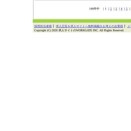
146件中 ｜1 ｜
2
｜
3
｜
4
｜
5
採用担当者様
求人広告を求人サイトへ無料掲載をお考えの企業様
メ
Copyright (C) 2026 求人サイトのWORKGATE INC. All Rights Reserved.