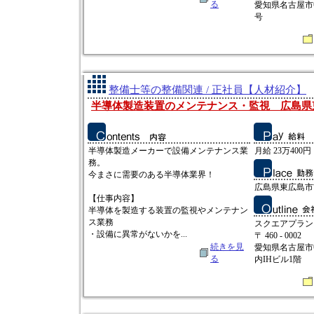
る
愛知県名古屋市
号
整備士等の整備関連 / 正社員【人材紹介】
半導体製造装置のメンテナンス・監視 広島県
半導体製造メーカーで設備メンテナンス業
月給 23万400円
務。
今まさに需要のある半導体業界！
広島県東広島市吉
【仕事内容】
半導体を製造する装置の監視やメンテナン
ス業務
スクエアプラン
・設備に異常がないかを...
〒 460 - 0002
続きを見
愛知県名古屋市中
る
内IHビル1階