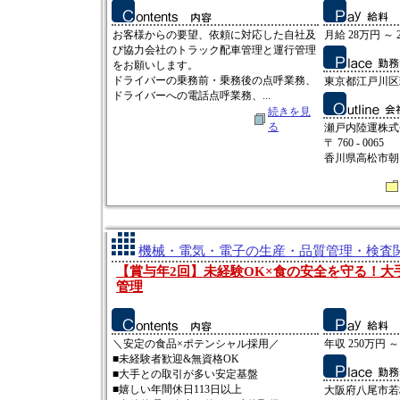
お客様からの要望、依頼に対応した自社及
月給 28万円 ～ 
び協力会社のトラック配車管理と運行管理
をお願いします。
ドライバーの乗務前・乗務後の点呼業務、
東京都江戸川区瑞
ドライバーへの電話点呼業務、...
続きを見
る
瀬戸内陸運株式
〒 760 - 0065
香川県高松市朝日町
機械・電気・電子の生産・品質管理・検査関連
【賞与年2回】未経験OK×食の安全を守る！大
管理
＼安定の食品×ポテンシャル採用／
年収 250万円 ～
■未経験者歓迎&無資格OK
■大手との取引が多い安定基盤
■嬉しい年間休日113日以上
大阪府八尾市若