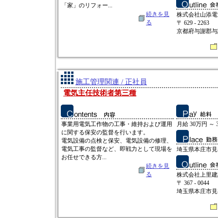
「家」のリフォー...
続きを見
株式会社山添電
る
〒 629 - 2263
京都府与謝郡与
施工管理関連 / 正社員
電気主任技術者第三種
事業用電気工作物の工事・維持および運用
月給 30万円 ～ 
に関する保安の監督を行います。
電気設備の点検と保安、電気設備の修理、
電気工事の監督など、即戦力として現場を
埼玉県本庄市見福3
お任せできる方...
続きを見
る
株式会社上里建
〒 367 - 0044
埼玉県本庄市見福3