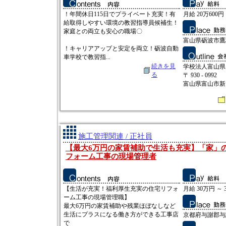
！年間休日115日でプライベート充実！有
月給 20万600円 
給取得しやすい環境の教習指導員候補生！
家庭との両立も安心の職場〇
富山県砺波市鷹栖
！キャリアアップと安定を両立！砺波自動
車学校で教習指...
続きを見
学校法人富山県
る
〒 930 - 0992
富山県富山市新
施工管理関連 / 正社員
【最大6万円の家賃補助で生活も充実】「家」
フォーム工事の現場管理者
【生活が充実！福利厚生充実の住宅リフォ
月給 30万円 ～ 
ーム工事の現場管理職】
最大6万円の家賃補助や残業ほぼなしなど
生活にプラスになる働き方ができる工事店
京都府与謝郡与謝
で