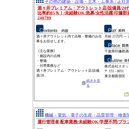
その他の建築・設備・土木・工事系 / 正社
酒々井プレミアム・アウトレット店/設備員/20
比率約85％！/未経験OK/急募/女性活躍/印旛郡
240789
酒々井アウトレット内で点検・整備のお仕
月給 21万円 ～ 
事をお任せします。
《主な業務》
千葉県印旛郡酒々
・施設内の点検
・整備
・付帯業務など
株式会社スタッ
酒々井プレミアム・アウトレット店/設備
〒 151 - 0051
員/20...
東京都新宿区
続きを見
る
機械・電気・電子の生産・品質管理・検査関連
運行管理者 配車業務/未経験OK/学歴不問/ブラ