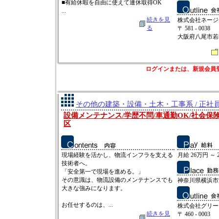
■有給休暇を自由に使えて連休取得OK
...
続きを見
株式会社ネージ
る
〒 581 - 0038
大阪府八尾市若
ログインまたは、新規会員
その他の建築・設備・土木・工事系 / 正社
設備メンテナンス/学歴不問/車通勤OK/社会保
区
現場経験を活かし、物流インフラを支える
月給 26万円 ～ 
技術者へ。
「安全第一で現場を進める。」
その意識は、物流設備のメンテナンスでも
神奈川県横浜市港
大きな強みになります。
お任せするのは、...
株式会社グリー
続きを見
〒 460 - 0003