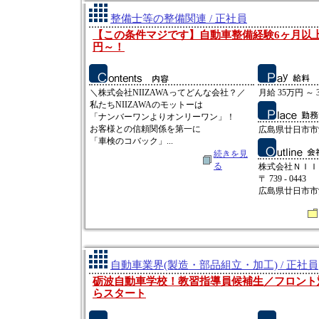
整備士等の整備関連 / 正社員
【この条件マジです】自動車整備経験6ヶ月以上
円～！
＼株式会社NIIZAWAってどんな会社？／
月給 35万円 ～ 
私たちNIIZAWAのモットーは
「ナンバーワンよりオンリーワン」！
お客様との信頼関係を第一に
広島県廿日市市沖
「車検のコバック」...
続きを見
る
株式会社ＮＩＩ
〒 739 - 0443
広島県廿日市市沖
自動車業界(製造・部品組立・加工) / 正社員
砺波自動車学校！教習指導員候補生／フロント
らスタート