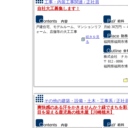
工事・内装工事関連 / 正社員
自社大工募集します！
戸建住宅、モデルルーム、マンションリフ
月給 30万円 ～ 
ォーム、店舗等の大工工事
続きを見
る
福岡県福岡市博多
株式会社 ナカ
〒 812 - 0896
福岡県福岡市博多
その他の建築・設備・土木・工事系 / 正社
爽快感のある汗をかきませんか？緑でまちを彩
目を迎える鹿児島の植木屋【川崎植木】