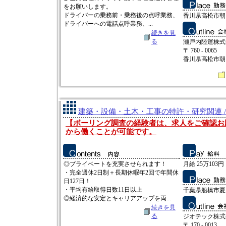
をお願いします。
ドライバーの乗務前・乗務後の点呼業務、
香川県高松市朝日
ドライバーへの電話点呼業務、...
続きを見
る
瀬戸内陸運株式
〒 760 - 0065
香川県高松市朝日町
建築・設備・土木・工事の特許・研究関連 /
【ボーリング調査の経験者は、求人をご確認お
から働くことが可能です。
◎プライベートを充実させられます！
月給 25万103円
・完全週休2日制＋長期休暇年2回で年間休
日127日！
・平均有給取得日数11日以上
千葉県船橋市夏見
◎経済的な安定とキャリアアップを両...
続きを見
る
ジオテック株式
〒 170 - 0013