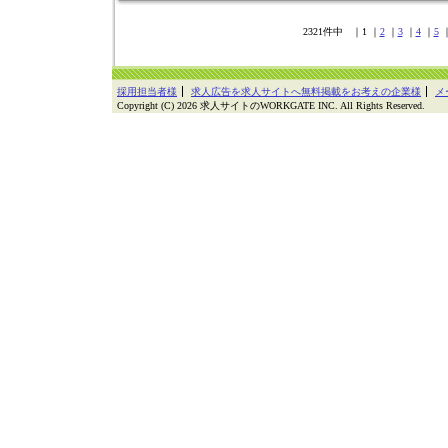
2321件中 ｜1 ｜
2
｜
3
｜
4
｜
5
採用担当者様
求人広告を求人サイトへ無料掲載をお考えの企業様
メ
Copyright (C) 2026 求人サイトのWORKGATE INC. All Rights Reserved.