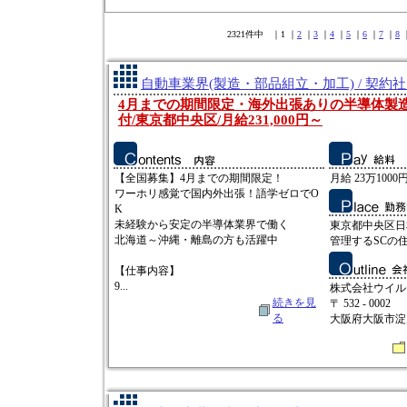
2321件中 ｜1 ｜
2
｜
3
｜
4
｜
5
｜
6
｜
7
｜
8
自動車業界(製造・部品組立・加工) / 契約
4月までの期間限定・海外出張ありの半導体製
付/東京都中央区/月給231,000円～
【全国募集】4月までの期間限定！
月給 23万1000円
ワーホリ感覚で国内外出張！語学ゼロでO
K
未経験から安定の半導体業界で働く
東京都中央区日
北海道～沖縄・離島の方も活躍中
管理するSCの
【仕事内容】
9...
株式会社ウイル
続きを見
〒 532 - 0002
る
大阪府大阪市淀