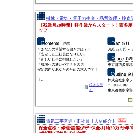
機械・電気・電子の生産・品質管理・検査関連
【残業月20時間】軽作業からスタート！西多
ッフ
＼あなたの希望する働き方は？／
月給 22万円 ～ 
「安定した正社員になりたい」
「新しい仕事に挑戦したい」
「職場への通いやすさも大切」
東京都西多摩郡日
安定志向なあなたのための求人です！
【...
株式会社多摩フ
続きを見
〒 190 - 0182
る
東京都西多摩郡日
電気工事関連 / 正社員【人材紹介】
保全点検・修理/設備保守･保全/月給20万円/年間