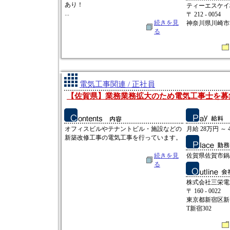
あり！
ティーエスケイ
...
〒 212 - 0054
続きを見
神奈川県川崎市幸
る
電気工事関連 / 正社員
【佐賀県】業務業務拡大のため電気工事士を募
オフィスビルやテナントビル・施設などの
月給 28万円 ～ 
新築改修工事の電気工事を行っています。
続きを見
佐賀県佐賀市鍋島
る
株式会社三栄電
〒 160 - 0022
東京都新宿区新宿2
T新宿302