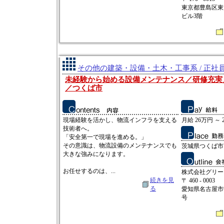
東京都豊島区東池
ビル3階
その他の建築・設備・土木・工事系 / 正社
未経験から始める設備メンテナンス／研修充実／
／つくば市
現場経験を活かし、物流インフラを支える
月給 26万円 ～ 
技術者へ。
「安全第一で現場を進める。」
その意識は、物流設備のメンテナンスでも
茨城県つくば市高
大きな強みになります。
お任せするのは、...
株式会社グリー
続きを見
〒 460 - 0003
る
愛知県名古屋市
号