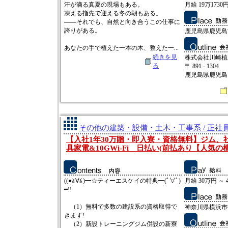
汗が滴る真夏の現場もある。
月給 19万1730円
凍える指先で迎える冬の朝もある。
――それでも、自然と向き合うこの仕事に
誇りがある。
鹿児島県鹿児島市
あなたの手で植えた一本の木、整えた一...
続きを見
株式会社川崎植
る
〒 891 - 1304
鹿児島県鹿児島市
その他の建築・設備・土木・工事系 / 正社
【入社1年30万贈・即入寮・資格無料】ジム、
具家電&10GWi-Fi 日払い(前払あり【人気の
((●≧∀≦)━☆ティーエスケイの特典━(ﾟ∀ﾟ)
月給 30万円 ～ 
━!!
（1）無料で多数の建設系の資格取得で
神奈川県横浜市
きます!
（2）新設トレーニングジム併設の新寮