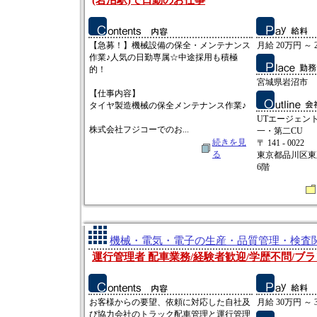
(岩沼駅)で日勤のお仕事
【急募！】機械設備の保全・メンテナンス
月給 20万円 ～ 
作業♪人気の日勤専属☆中途採用も積極
的！
宮城県岩沼市
【仕事内容】
タイヤ製造機械の保全メンテナンス作業♪
UTエージェン
株式会社フジコーでのお...
一・第二CU
続きを見
〒 141 - 0022
る
東京都品川区東五
6階
機械・電気・電子の生産・品質管理・検査関連
運行管理者 配車業務/経験者歓迎/学歴不問/ブラ
お客様からの要望、依頼に対応した自社及
月給 30万円 ～ 
び協力会社のトラック配車管理と運行管理