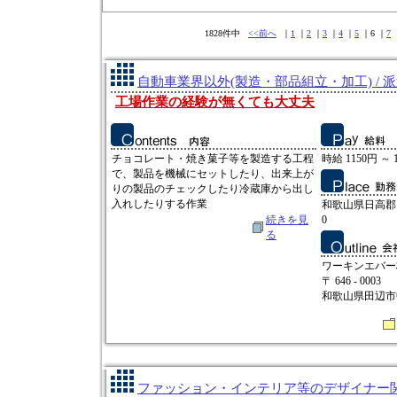
1828件中
<<前へ
｜
1
｜
2
｜
3
｜
4
｜
5
｜6 ｜
7
自動車業界以外(製造・部品組立・加工) / 
工場作業の経験が無くても大丈夫
チョコレート・焼き菓子等を製造する工程
時給 1150円 ～ 
で、製品を機械にセットしたり、出来上が
りの製品のチェックしたり冷蔵庫から出し
入れしたりする作業
和歌山県日高郡
続きを見
0
る
ワーキンエバー
〒 646 - 0003
和歌山県田辺市中
ファッション・インテリア等のデザイナー関連