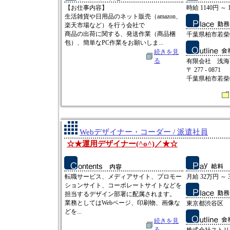
【お仕事内容】
時給 1140円 ～ 
生活雑貨や日用品のネット販売（amazon、
楽天市場など）を行う会社で
商品の出荷に関する、発送作業（商品梱
千葉県柏市若柴6
包）、簡単なPC作業をお願いしま...
続きを見
る
有限会社 浅海
〒 277 - 0871
千葉県柏市若柴6
Webデザイナー・コーダー / 派遣社員
☆★運用デザイナー(^o^)／★☆
転職サービス、メディアサイト、プロモー
月給 32万円 ～ 
ションサイト、コーポレートサイトなどを
担当するデザイン部署に配属されます。
業務としてはWebページ、印刷物、画像な
東京都渋谷区
どを...
続きを見
る