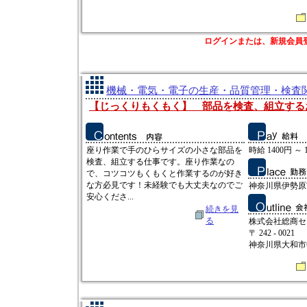
ログインまたは、新規会員
機械・電気・電子の生産・品質管理・検査関連
【じっくりもくもく】 部品を検査、組立する
座り作業で手のひらサイズの小さな部品を
時給 1400円 ～ 
検査、組立する仕事です。座り作業なの
で、コツコツもくもくと作業するのが好き
な方必見です！未経験でも大丈夫なのでご
神奈川県伊勢原
安心くださ...
続きを見
る
株式会社総商セ
〒 242 - 0021
神奈川県大和市中央