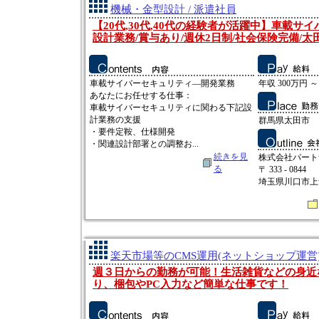
機械・金型設計 / 派遣社員
【20代,30代,40代の経験者が活躍中】車載サ
設計業務/賞与あり/週休2日制/社会保険完備/太田
車載サイバーセキュリティ―開発業務
年収 300万円 ～
あなたにお任せする仕事：
車載サイバーセキュリティに関わる下記設
計業務の支援
群馬県太田市
・要件定鞍、仕様開発
・関連設計部署との調整お...
続きを見
株式会社パート
る
〒 333 - 0844
埼玉県川口市上青木
楽天市場等のCMS運用(ネットショップ運営)
週３日からの勤務が可能！生活雑貨などの身近
り、梱包やPC入力など簡単な仕事です！