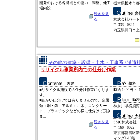
開発のおける各拠点との協力・調整、他工
栃木県栃木市都
場内設...
続きを見
る
株式会社パート
〒 333 - 0844
埼玉県川口市上青木
その他の建築・設備・土木・工事系 / 派遣
リサイクル事業所内での仕分け作業
■リサイクル施設での仕分け作業になりま
時給 1400円 ～ 
す。
■細かい仕分けでは有りませんので、金属
類（銅・鉄・アルミ）、木、コンクリー
神奈川県横須賀
ト、プラスチックなどの様に仕分けて頂き
ま...
続きを見
SMC株式会社
る
〒 160 - 0022
東京都新宿区新宿
ィングⅡ-10階