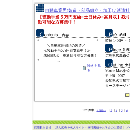
自動車業界(製造・部品組立・加工) / 派遣
【皆勤手当５万円支給×土日休み×高月収】残
勤可能な方募集中！
＊――――――――――――――――＊
時給 1400円 ～ 
＼自動車用部品の製造／
≪皆勤手当5万円別支給中！≫
未経験OK！車通勤可能な方募集！
広島県広島市佐
＊―――――...
続きを見
る
Man to Man株
〒 460 - 0007
愛知県名古屋市中
ターステージビ
1828件中
<<前へ
｜
1
｜
2
｜
3
｜
4
採用担当者様
求人広告を求人サイトへ無料掲載をお考えの企業様
メ