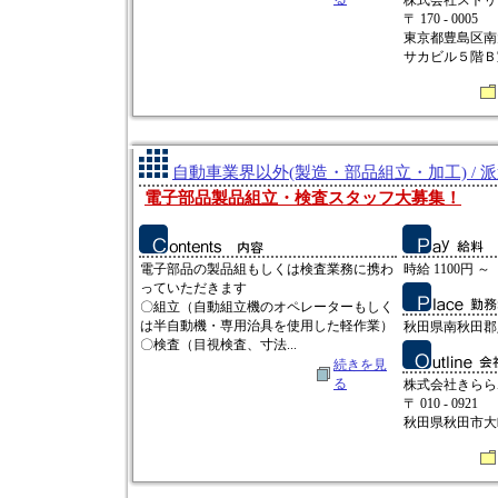
株式会社ストリ
〒 170 - 0005
東京都豊島区南
サカビル５階Ｂ
自動車業界以外(製造・部品組立・加工) / 
電子部品製品組立・検査スタッフ大募集！
電子部品の製品組もしくは検査業務に携わ
時給 1100円 ～
っていただきます
〇組立（自動組立機のオペレーターもしく
は半自動機・専用治具を使用した軽作業）
秋田県南秋田郡
〇検査（目視検査、寸法...
続きを見
る
株式会社きらら
〒 010 - 0921
秋田県秋田市大町2