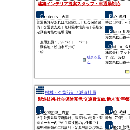
建築インテリア提案スタッフ・車通勤対応
普通免許があれば未経験OK｜社会保険完
時給 1040円 ～ 
備｜交通費支給｜無料駐車場完備｜長期安
定勤務可能な職場環境
愛媛県松山市平井
・雇用形態：アルバイト・パート
・勤務地：松山市平井町
・給...
株式会社 アッ
続きを見
〒 791 - 0243
る
愛媛県松山市平井
機械・金型設計 / 派遣社員
製造技術/社会保険完備/交通費支給/栃木市/宇都
大手外資系医療麻酔針、医療針の開発・製
時給 1700円 ～ 
造メーカー内での生産技術のお仕事です。
精密機器類の工程設計・治具設計及び製品