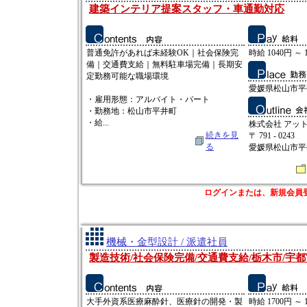
建築インテリア提案スタッフ・車通勤対応
普通免許があれば未経験OK｜社会保険完
時給 1040円 ～ 
備｜交通費支給｜無料駐車場完備｜長期安
定勤務可能な職場環境
愛媛県松山市平井
・雇用形態：アルバイト・パート
・勤務地：松山市平井町
・給...
株式会社 アッ
続きを見
〒 791 - 0243
る
愛媛県松山市平井
ログインまたは、新規会員
機械・金型設計 / 派遣社員
製造技術/社会保険完備/交通費支給/栃木市/宇都
大手外資系医療麻酔針、医療針の開発・製
時給 1700円 ～ 