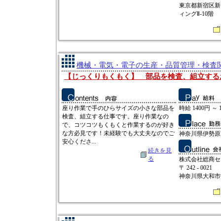
東京都新宿区新宿
ィングⅡ-10階
機械・電気・電子の生産・品質管理・検査関連
【じっくりもくもく】 部品を検査、組立する
座り作業で手のひらサイズの小さな部品を
時給 1400円 ～ 
検査、組立する仕事です。座り作業なの
で、コツコツもくもくと作業するのが好き
な方必見です！未経験でも大丈夫なのでご
神奈川県伊勢原
安心くださ...
続きを見
る
株式会社総商セ
〒 242 - 0021
神奈川県大和市中央