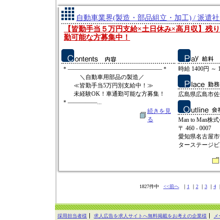
自動車業界(製造・部品組立・加工) / 派遣
【皆勤手当５万円支給×土日休み×高月収】残
勤可能な方募集中！
＊――――――――――――――――＊
時給 1400円 ～ 
＼自動車用部品の製造／
≪皆勤手当5万円別支給中！≫
未経験OK！車通勤可能な方募集！
広島県広島市佐
＊―――――...
続きを見
る
Man to Man株
〒 460 - 0007
愛知県名古屋市中
ターステージビ
1827件中
<<前へ
｜
1
｜
2
｜
3
｜
4
採用担当者様
求人広告を求人サイトへ無料掲載をお考えの企業様
メ