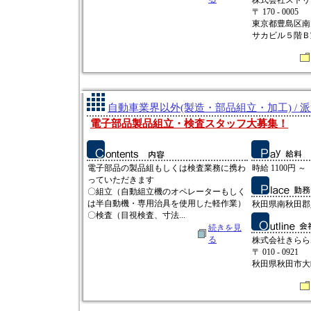
株式会社ストリ
〒 170 - 0005
東京都豊島区南
サカビル５階Ｂ
自動車業界以外(製造・部品組立・加工) / 
電子部品製品組立・検査スタッフ大募集！
電子部品の製品組もしくは検査業務に携わ
時給 1100円 ～
っていただきます
〇組立（自動組立機のオペレーターもしく
は半自動機・専用治具を使用した軽作業）
秋田県南秋田郡
〇検査（目視検査、寸法...
続きを見
る
株式会社きらら
〒 010 - 0921
秋田県秋田市大町2