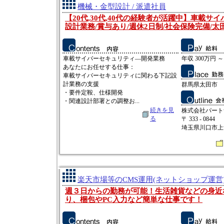
機械・金型設計 / 派遣社員
【20代,30代,40代の経験者が活躍中】車載サ
設計業務/賞与あり/週休2日制/社会保険完備/太田
車載サイバーセキュリティ―開発業務
年収 300万円 ～
あなたにお任せする仕事：
車載サイバーセキュリティに関わる下記設
計業務の支援
群馬県太田市
・要件定鞍、仕様開発
・関連設計部署との調整お...
続きを見
株式会社パート
る
〒 333 - 0844
埼玉県川口市上青木
楽天市場等のCMS運用(ネットショップ運営)
週３日からの勤務が可能！生活雑貨などの身近
り、梱包やPC入力など簡単な仕事です！