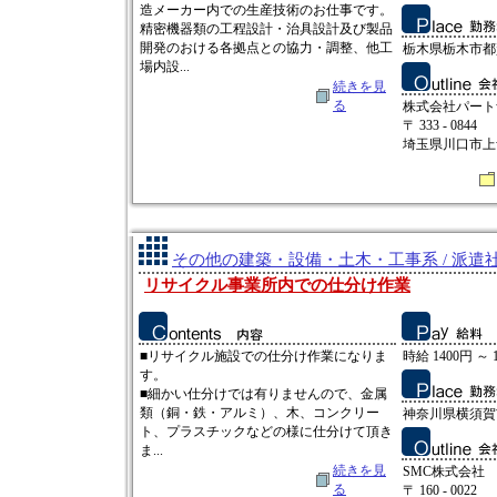
造メーカー内での生産技術のお仕事です。
精密機器類の工程設計・治具設計及び製品
開発のおける各拠点との協力・調整、他工
栃木県栃木市都
場内設...
続きを見
る
株式会社パート
〒 333 - 0844
埼玉県川口市上青木
その他の建築・設備・土木・工事系 / 派遣
リサイクル事業所内での仕分け作業
■リサイクル施設での仕分け作業になりま
時給 1400円 ～ 
す。
■細かい仕分けでは有りませんので、金属
類（銅・鉄・アルミ）、木、コンクリー
神奈川県横須賀
ト、プラスチックなどの様に仕分けて頂き
ま...
続きを見
SMC株式会社
る
〒 160 - 0022