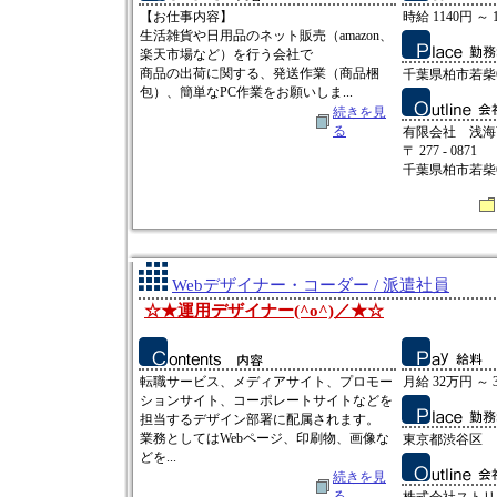
【お仕事内容】
時給 1140円 ～ 
生活雑貨や日用品のネット販売（amazon、
楽天市場など）を行う会社で
商品の出荷に関する、発送作業（商品梱
千葉県柏市若柴6
包）、簡単なPC作業をお願いしま...
続きを見
る
有限会社 浅海
〒 277 - 0871
千葉県柏市若柴6
Webデザイナー・コーダー / 派遣社員
☆★運用デザイナー(^o^)／★☆
転職サービス、メディアサイト、プロモー
月給 32万円 ～ 
ションサイト、コーポレートサイトなどを
担当するデザイン部署に配属されます。
業務としてはWebページ、印刷物、画像な
東京都渋谷区
どを...
続きを見
る