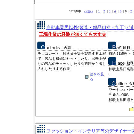
1827件中
<<前へ
｜
1
｜
2
｜
3
｜
4
｜
5
｜6 ｜
7
自動車業界以外(製造・部品組立・加工) / 
工場作業の経験が無くても大丈夫
チョコレート・焼き菓子等を製造する工程
時給 1150円 ～ 
で、製品を機械にセットしたり、出来上が
りの製品のチェックしたり冷蔵庫から出し
入れしたりする作業
和歌山県日高郡
続きを見
0
る
ワーキンエバー
〒 646 - 0003
和歌山県田辺市中
ファッション・インテリア等のデザイナー関連