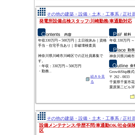
その他の建築・設備・土木・工事系 / 正社
発電所設備点検スタッフ/川崎勤務/車通勤対応
年収330万円～500万円｜土日祝休み｜資格
年収 330万円 ～
手当・住宅手当あり｜非破壊検査員
神奈川県川崎市川崎区での正社員募集で
神奈川県川崎市川
す。
・年収：330万円～500万円
・勤務...
GrowthShip株
続きを見
〒 262 - 0033
る
千葉県千葉市花見
栗原第二ビル3F
その他の建築・設備・土木・工事系 / 正社
設備メンテナンス/学歴不問/車通勤OK/社会保
区