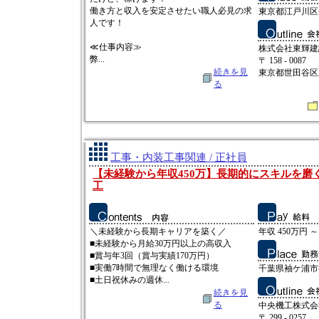
働き方と収入を安定させたい職人必見の求
東京都江戸川区平
人です！
≪仕事内容≫
株式会社東輝建
弊...
〒 158 - 0087
続きを見
東京都世田谷区玉堤
る
工事・内装工事関連 / 正社員
【未経験から年収450万】長期的にスキルを磨
工
＼未経験から長期キャリアを築く／
年収 450万円 ～
■未経験から月給30万円以上の高収入
■賞与年3回（賞与実績170万円）
■実働7時間で無理なく働ける環境
千葉県袖ケ浦市神納
■土日祝休みの週休...
続きを見
る
中央機工株式会
〒 299 - 0257