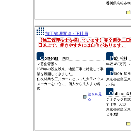
香川県高松市朝日町
施工管理関連 / 正社員
【施工管理技士を探しています】完全週休二日
日以上で、働きやすさには自信があります。
＜募集背景＞
年収 450万円 ～
1989年の設立以来、地盤工事に特化して事
業を展開してきました。
住友林業や三井ホームといった大手ハウス
東京都豊島区東池
メーカーを中心に、個人から法人まで幅
ル3階
広...
続きを見
る
ジオテック株式
〒 170 - 0013
東京都豊島区東池
ビル3階