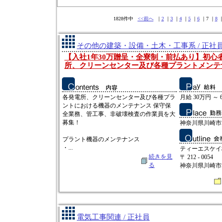
1828件中
<<前へ
｜
2
｜
3
｜
4
｜
5
｜
6
｜7 ｜
8
その他の建築・設備・土木・工事系 / 正社
【入社1年30万贈呈・全寮制・前払あり】初心
所、クリーンセンター及び各種プラントメンテ
各発電所、クリーンセンター及び各種プラ
月給 30万円 ～ 
ントにおける機器のメンテナンス 保守保
全業務、管工事、非破壊検査の作業員を大
募集！
神奈川県川崎市
プラント機器のメンテナンス
・...
ティーエスケイ
続きを見
〒 212 - 0054
る
神奈川県川崎市幸
電気工事関連 / 正社員