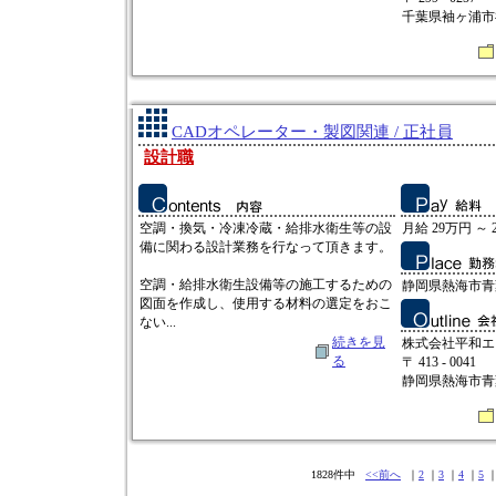
千葉県袖ヶ浦市神納
CADオペレーター・製図関連 / 正社員
設計職
空調・換気・冷凍冷蔵・給排水衛生等の設
月給 29万円 ～ 
備に関わる設計業務を行なって頂きます。
空調・給排水衛生設備等の施工するための
静岡県熱海市青葉
図面を作成し、使用する材料の選定をおこ
ない...
続きを見
株式会社平和エ
る
〒 413 - 0041
静岡県熱海市青葉
1828件中
<<前へ
｜
2
｜
3
｜
4
｜
5