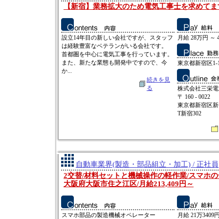
【新宿】業務拡大のため電気工事士を求めてま
設立14年目の新しい会社ですが、スタッフ
月給 28万円 ～ 
は経験豊富なベテランがいる会社です。
首都圏を中心に電気工事を行っています。
また、新たな業態も開発中ですので、今
東京都新宿区1-11
か...
続きを見
る
株式会社三栄電
〒 160 - 0022
東京都新宿区新宿2
T新宿302
自動車業界(製造・部品組立・加工) / 正社員
2交替/材料セットと機械操作の軽作業/スマホの
大阪府大阪市住之江区/月給213,409円～
スマホ部品の製造機械オペレーター
月給 21万3409円