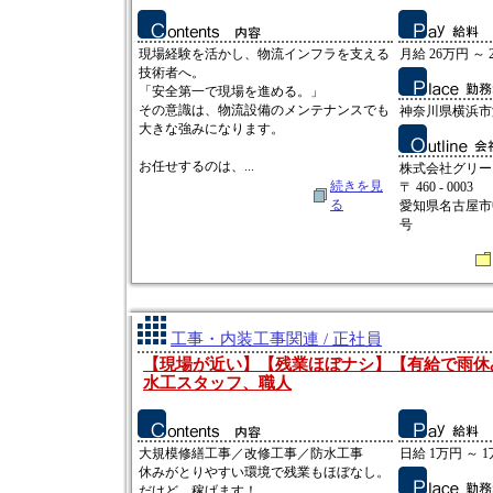
現場経験を活かし、物流インフラを支える
月給 26万円 ～ 
技術者へ。
「安全第一で現場を進める。」
その意識は、物流設備のメンテナンスでも
神奈川県横浜市港
大きな強みになります。
お任せするのは、...
株式会社グリー
続きを見
〒 460 - 0003
る
愛知県名古屋市
号
工事・内装工事関連 / 正社員
【現場が近い】【残業ほぼナシ】【有給で雨休
水工スタッフ、職人
大規模修繕工事／改修工事／防水工事
日給 1万円 ～ 
休みがとりやすい環境で残業もほぼなし。
だけど、稼げます！