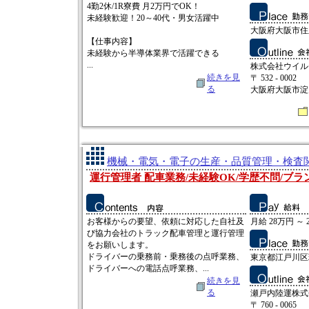
4勤2休/1R寮費 月2万円でOK！
未経験歓迎！20～40代・男女活躍中
大阪府大阪市住
【仕事内容】
未経験から半導体業界で活躍できる
...
株式会社ウイル
続きを見
〒 532 - 0002
る
大阪府大阪市淀
機械・電気・電子の生産・品質管理・検査関連
運行管理者 配車業務/未経験OK/学歴不問/ブラ
お客様からの要望、依頼に対応した自社及
月給 28万円 ～ 
び協力会社のトラック配車管理と運行管理
をお願いします。
ドライバーの乗務前・乗務後の点呼業務、
東京都江戸川区瑞
ドライバーへの電話点呼業務、...
続きを見
る
瀬戸内陸運株式
〒 760 - 0065