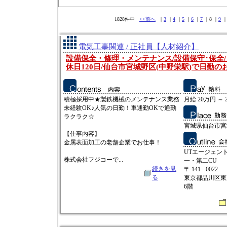
1828件中
<<前へ
｜
3
｜
4
｜
5
｜
6
｜
7
｜8 ｜
9
電気工事関連 / 正社員【人材紹介】
設備保全・修理・メンテナンス/設備保守･保全/
休日120日/仙台市宮城野区(中野栄駅)で日勤の
積極採用中★製鉄機械のメンテナンス業務
月給 20万円 ～ 
未経験OK♪人気の日勤！車通勤OKで通勤
ラクラク☆
宮城県仙台市宮
【仕事内容】
金属表面加工の老舗企業でお仕事！
UTエージェン
株式会社フジコーで...
一・第二CU
続きを見
〒 141 - 0022
る
東京都品川区東五
6階