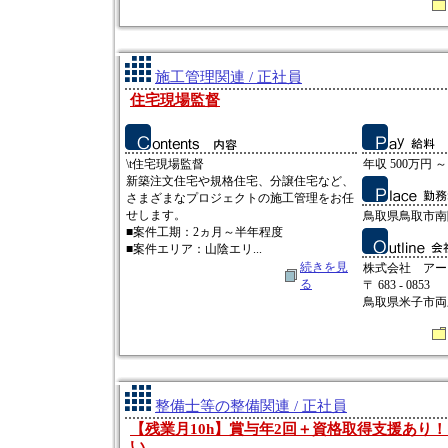
施工管理関連 / 正社員
住宅現場監督
\t住宅現場監督
年収 500万円 ～
新築注文住宅や規格住宅、分譲住宅など、
さまざまなプロジェクトの施工管理をお任
せします。
鳥取県鳥取市南隈
■案件工期：2ヵ月～半年程度
■案件エリア：山陰エリ...
続きを見
株式会社 アー
る
〒 683 - 0853
鳥取県米子市両三
整備士等の整備関連 / 正社員
【残業月10h】賞与年2回＋資格取得支援あり
い