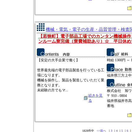
機械・電気・電子の生産・品質管理・検査関連
【若狭町】電子部品工場でのカンタン機械操作
ンルーム寮完備（寮費補助あり）☆ 平日休め
【安定の大手企業で働く】
時給 1300円 ～ 
世界最先端の電子部品製造を行っている工
場になります。
福井県三方上中
機械を操作し、製品を製造していただく業
務となります。
未経験の方でもマ...
株式会社 旭ワ
続きを見
〒 910 - 0804
る
福井県福井市高
番地
1828件中
<<前へ
｜
3
｜
4
｜
5
｜
6
｜