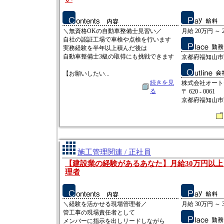
＼無資格OKの自動車整備士見習い／
月給 20万円 ～ 
自社の認証工場で車検や点検を行います
実務経験を半年以上積んだ後は
自動車整備士3級の取得にも挑戦できます
京都府福知山市
【お願いしたい...
続きを見
株式会社オート
る
〒 620 - 0061
京都府福知山市
施工管理関連 / 正社員
【建設業の経験があるあなた】月給30万円以
理者
＼経験を活かせる現場管理者／
月給 30万円 ～ 
管工事の現場責任者として
メンバーに指示を出しリードしながら