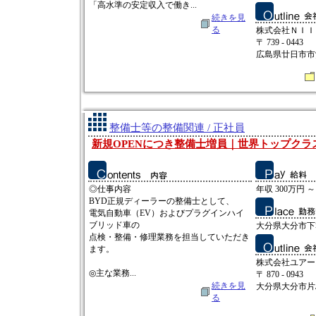
「高水準の安定収入で働き...
続きを見
る
株式会社ＮＩＩ
〒 739 - 0443
広島県廿日市市沖
整備士等の整備関連 / 正社員
新規OPENにつき整備士増員｜世界トップクラス
◎仕事内容
年収 300万円 ～
BYD正規ディーラーの整備士として、
電気自動車（EV）およびプラグインハイ
ブリッド車の
大分県大分市下郡
点検・整備・修理業務を担当していただき
ます。
株式会社ユアー
◎主な業務...
〒 870 - 0943
続きを見
大分県大分市片島
る