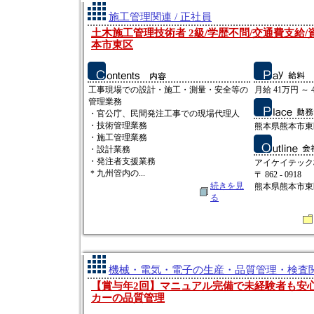
施工管理関連 / 正社員
土木施工管理技術者 2級/学歴不問/交通費支給/
本市東区
工事現場での設計・施工・測量・安全等の
月給 41万円 ～ 
管理業務
・官公庁、民間発注工事での現場代理人
・技術管理業務
熊本県熊本市東
・施工管理業務
・設計業務
・発注者支援業務
アイケイテック
＊九州管内の...
〒 862 - 0918
続きを見
熊本県熊本市東
る
機械・電気・電子の生産・品質管理・検査関連
【賞与年2回】マニュアル完備で未経験者も安
カーの品質管理