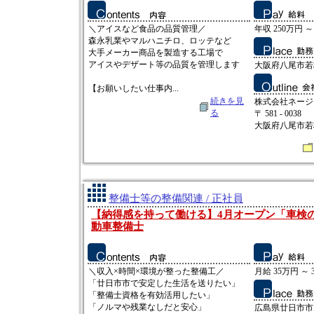
＼アイスなど食品の品質管理／
年収 250万円 ～
森永乳業やマルハニチロ、ロッテなど
大手メーカー商品を製造する工場で
アイスやデザート等の品質を管理します
大阪府八尾市若
【お願いしたい仕事内...
続きを見
株式会社ネージ
る
〒 581 - 0038
大阪府八尾市若
整備士等の整備関連 / 正社員
【納得感を持って働ける】4月オープン「車検
動車整備士
＼収入×時間×環境が整った整備工／
月給 35万円 ～ 
「廿日市市で安定した生活を送りたい」
「整備士資格を有効活用したい」
「ノルマや残業なしだと安心」
広島県廿日市市大