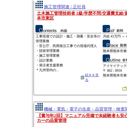
施工管理関連 / 正社員
土木施工管理技術者 2級/学歴不問/交通費支給/
本市東区
工事現場での設計・施工・測量・安全等の
月給 41万円 ～ 
管理業務
・官公庁、民間発注工事での現場代理人
・技術管理業務
熊本県熊本市東
・施工管理業務
・設計業務
・発注者支援業務
アイケイテック
＊九州管内の...
〒 862 - 0918
続きを見
熊本県熊本市東
る
機械・電気・電子の生産・品質管理・検査関連
【賞与年2回】マニュアル完備で未経験者も安
カーの品質管理