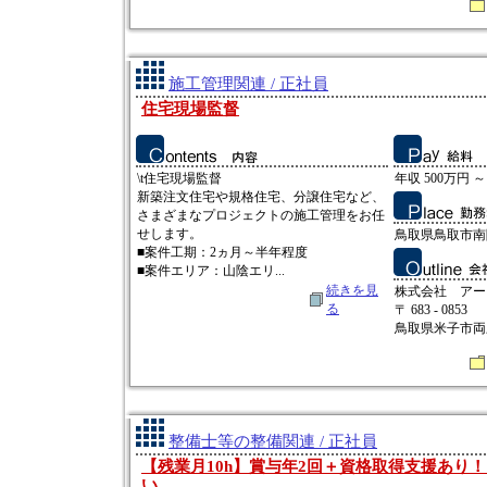
施工管理関連 / 正社員
住宅現場監督
\t住宅現場監督
年収 500万円 ～
新築注文住宅や規格住宅、分譲住宅など、
さまざまなプロジェクトの施工管理をお任
せします。
鳥取県鳥取市南隈
■案件工期：2ヵ月～半年程度
■案件エリア：山陰エリ...
続きを見
株式会社 アー
る
〒 683 - 0853
鳥取県米子市両三
整備士等の整備関連 / 正社員
【残業月10h】賞与年2回＋資格取得支援あり
い