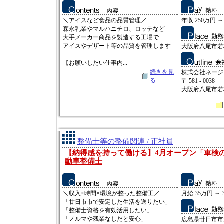
＼アイスなど食品の品質管理／
年収 250万円 ～
森永乳業やマルハニチロ、ロッテなど
大手メーカー商品を製造する工場で
アイスやデザート等の品質を管理します
大阪府八尾市若
【お願いしたい仕事内...
続きを見
株式会社ネージ
る
〒 581 - 0038
大阪府八尾市若
整備士等の整備関連 / 正社員
【納得感を持って働ける】4月オープン「車検
動車整備士
＼収入×時間×環境が整った整備工／
月給 35万円 ～ 
「廿日市市で安定した生活を送りたい」
「整備士資格を有効活用したい」
「ノルマや残業なしだと安心」
広島県廿日市市大