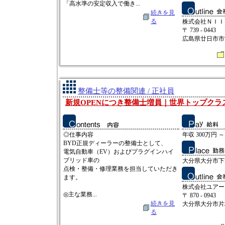
「高水準の安定収入で働き...
続きを見
る
株式会社ＮＩＩ
〒 739 - 0443
広島県廿日市市沖
整備士等の整備関連 / 正社員
新規OPENにつき整備士増員｜世界トップクラス
◎仕事内容
年収 300万円 ～
BYD正規ディーラーの整備士として、
電気自動車（EV）およびプラグインハイ
ブリッド車の
大分県大分市下郡
点検・整備・修理業務を担当していただき
ます。
株式会社ユアー
◎主な業務...
〒 870 - 0943
続きを見
大分県大分市片島
る