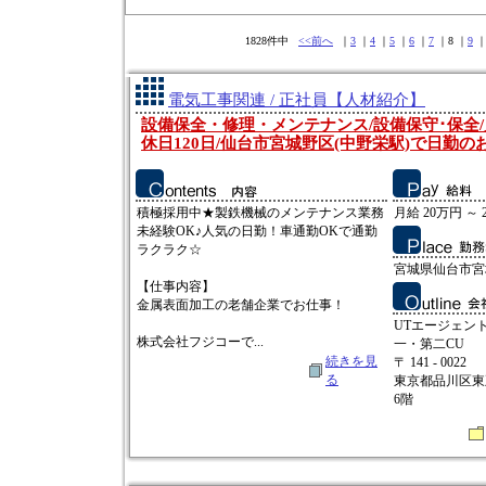
1828件中
<<前へ
｜
3
｜
4
｜
5
｜
6
｜
7
｜8 ｜
9
電気工事関連 / 正社員【人材紹介】
設備保全・修理・メンテナンス/設備保守･保全/
休日120日/仙台市宮城野区(中野栄駅)で日勤の
積極採用中★製鉄機械のメンテナンス業務
月給 20万円 ～ 
未経験OK♪人気の日勤！車通勤OKで通勤
ラクラク☆
宮城県仙台市宮
【仕事内容】
金属表面加工の老舗企業でお仕事！
UTエージェン
株式会社フジコーで...
一・第二CU
続きを見
〒 141 - 0022
る
東京都品川区東五
6階