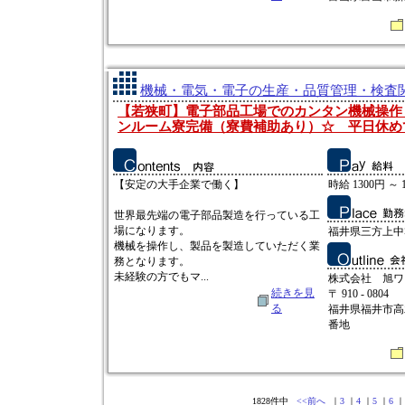
機械・電気・電子の生産・品質管理・検査関連
【若狭町】電子部品工場でのカンタン機械操作
ンルーム寮完備（寮費補助あり）☆ 平日休め
【安定の大手企業で働く】
時給 1300円 ～ 
世界最先端の電子部品製造を行っている工
場になります。
福井県三方上中
機械を操作し、製品を製造していただく業
務となります。
未経験の方でもマ...
株式会社 旭ワ
続きを見
〒 910 - 0804
る
福井県福井市高
番地
1828件中
<<前へ
｜
3
｜
4
｜
5
｜
6
｜