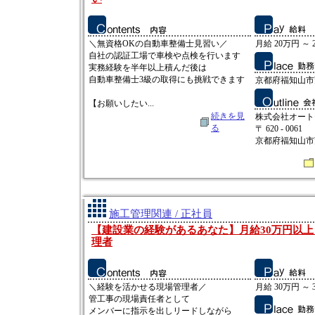
＼無資格OKの自動車整備士見習い／
月給 20万円 ～ 
自社の認証工場で車検や点検を行います
実務経験を半年以上積んだ後は
自動車整備士3級の取得にも挑戦できます
京都府福知山市
【お願いしたい...
続きを見
株式会社オート
る
〒 620 - 0061
京都府福知山市
施工管理関連 / 正社員
【建設業の経験があるあなた】月給30万円以
理者
＼経験を活かせる現場管理者／
月給 30万円 ～ 
管工事の現場責任者として
メンバーに指示を出しリードしながら