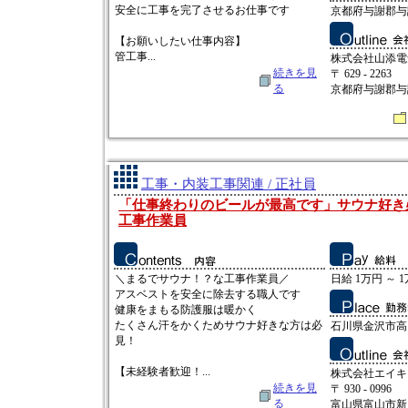
安全に工事を完了させるお仕事です
京都府与謝郡与
【お願いしたい仕事内容】
管工事...
株式会社山添電
続きを見
〒 629 - 2263
る
京都府与謝郡与
工事・内装工事関連 / 正社員
「仕事終わりのビールが最高です」サウナ好き
工事作業員
＼まるでサウナ！？な工事作業員／
日給 1万円 ～ 
アスベストを安全に除去する職人です
健康をまもる防護服は暖かく
たくさん汗をかくためサウナ好きな方は必
石川県金沢市高畠
見！
【未経験者歓迎！...
株式会社エイキ
続きを見
〒 930 - 0996
る
富山県富山市新庄