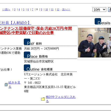
件中
<<前へ
｜
3
｜
4
｜
5
｜
6
｜
7
｜8 ｜
9
｜
10
｜
11
｜
12
...
次へ>>
 正社員【人材紹介】
テナンス/設備保守･保全/月給20万円/年間
宮城野区(中野栄駅)で日勤のお仕事
メンテナンス業務
月給 20万円 ～ 24万6000円
車通勤OKで通勤
宮城県仙台市宮城野区
でお仕事！
UTエージェント株式会社 北日本第
一・第二CU
続きを見
〒 141 - 0022
る
東京都品川区東五反田1-11-15 電波ビル
6階
検討中フォルダに入れ
る