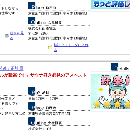
て
ードしながら
お仕事です
京都府与謝郡与謝野町字弓木138番地1
】
株式会社山添電気
続きを見
〒 629 - 2263
る
京都府与謝郡与謝野町字弓木138番地1
検討中フォルダに入れ
る
連 / 正社員
ルが最高です」サウナ好き必見のアスベスト
事作業員／
日給 1万円 ～ 1万円
する職人です
かく
ウナ好きな方は必
石川県金沢市高畠3丁目255
株式会社エイキ