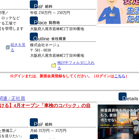
管理／
年収 250万円 ～ 250万円
、ロッテなど
する工場で
質を管理します
大阪府八尾市若林町2丁目90番地
続きを見
株式会社ネージュ
る
〒 581 - 0038
大阪府八尾市若林町2丁目90番地
検討中フォルダに入れ
る
ログインまたは、新規会員登録をしてください。（ログインは
こちら
）
連 / 正社員
ける】4月オープン「車検のコバック」の自
た整備工／
月給 35万円 ～ 35万円
活を送りたい」