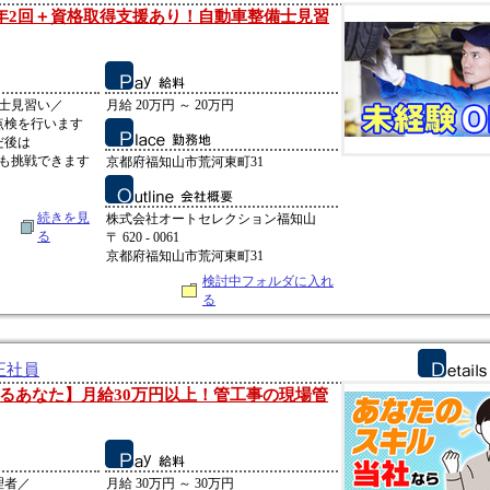
与年2回＋資格取得支援あり！自動車整備士見習
士見習い／
月給 20万円 ～ 20万円
点検を行います
だ後は
にも挑戦できます
京都府福知山市荒河東町31
続きを見
株式会社オートセレクション福知山
る
〒 620 - 0061
京都府福知山市荒河東町31
検討中フォルダに入れ
る
正社員
るあなた】月給30万円以上！管工事の現場管
理者／
月給 30万円 ～ 30万円