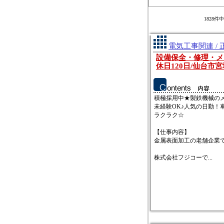
1828
電気工事関連 /
設備保全・修理・メン
休日120日/仙台市
積極採用中★製鉄機械の
未経験OK♪人気の日勤！
ラクラク☆
【仕事内容】
金属表面加工の老舗企業
株式会社フジコーで...