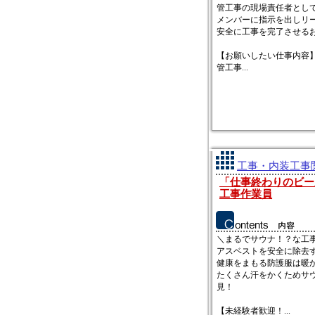
管工事の現場責任者とし
メンバーに指示を出しリ
安全に工事を完了させる
【お願いしたい仕事内容
管工事...
工事・内装工事関
「仕事終わりのビー
工事作業員
＼まるでサウナ！？な工
アスベストを安全に除去
健康をまもる防護服は暖
たくさん汗をかくためサ
見！
【未経験者歓迎！...