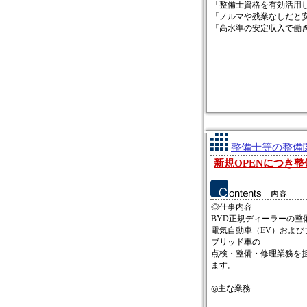
「整備士資格を有効活用
「ノルマや残業なしだと
「高水準の安定収入で働き.
整備士等の整備関
新規OPENにつき
◎仕事内容
BYD正規ディーラーの整
電気自動車（EV）および
ブリッド車の
点検・整備・修理業務を
ます。
◎主な業務...