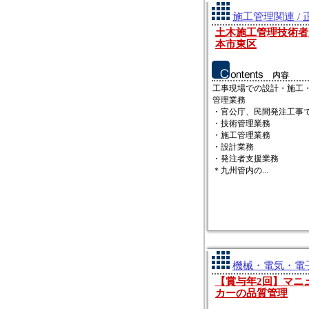
施工管理関連 / 
土木施工管理技術者 
本市東区
工事現場での設計・施工
管理業務
・官公庁、民間発注工事
・技術管理業務
・施工管理業務
・設計業務
・発注者支援業務
＊九州管内の...
機械・電気・電子
【賞与年2回】マニ
カーの品質管理