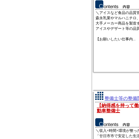
＼アイスなど食品の品質
森永乳業やマルハニチロ
大手メーカー商品を製造
アイスやデザート等の品
【お願いしたい仕事内...
整備士等の整備関
【納得感を持って働
動車整備士
＼収入×時間×環境が整っ
「廿日市市で安定した生