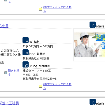
る
検討中フォルダに入れ
る
正社員
年収 500万円 ～ 500万円
、分譲住宅など、
の施工管理をお任
鳥取県鳥取市南隈838
程度
続きを見
株式会社 アート建工
る
〒 683 - 0853
鳥取県米子市両三柳255ー8
検討中フォルダに入れ
る
連 / 正社員