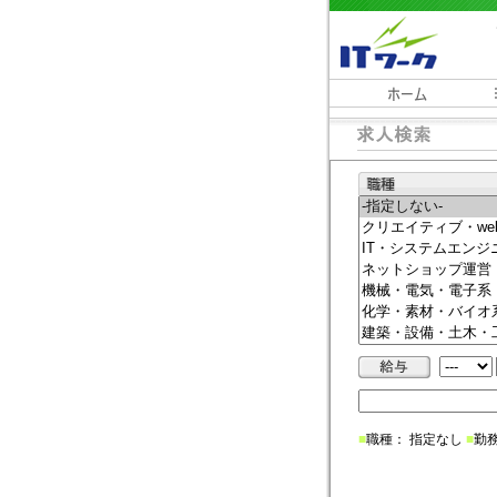
■
職種： 指定なし
■
勤