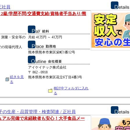
正社員
2級/学歴不問/交通費支給/資格者手当あり/熊
・測量・安全等の
月給 41万円 ～ 41万円
での現場代理人
熊本県熊本市東区栄町1番12号
アイケイテック株式会社
〒 862 - 0918
続きを見
熊本県熊本市東区花立6丁目4番3号
る
検討中フォルダに入れ
る
の生産・品質管理・検査関連 / 正社員
ュアル完備で未経験者も安心！大手食品メー