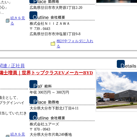
したい」
安心」
広島県廿日市市大野原1丁目2-20
..
続きを見
る
株式会社ＮＩＩＺＡＷＡ
〒 739 - 0443
広島県廿日市市沖塩屋1丁目9-8
検討中フォルダに入れ
る
連 / 正社員
整備士増員｜世界トップクラスEVメーカーBYD
年収 300万円 ～ 300万円
備士として、
プラグインハイ
大分県大分市下郡北1丁目4-11
担当していただき
株式会社ユアーズ
〒 870 - 0943
続きを見
大分県大分市片島249番地