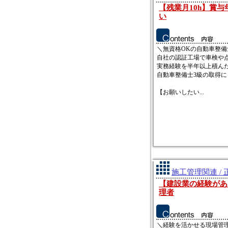
【残業月10h】賞
い
＼無資格OKの自動車整備
自社の認証工場で車検や
実務経験を半年以上積ん
自動車整備士3級の取得
【お願いしたい...
施工管理関連 / 
【建設業の経験があ
理者
＼経験を活かせる現場管