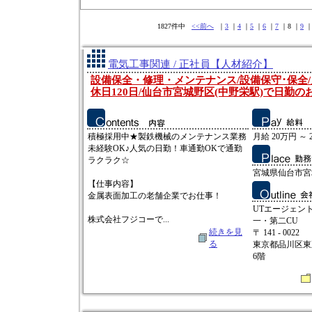
1827件中
<<前へ
｜
3
｜
4
｜
5
｜
6
｜
7
｜8 ｜
9
電気工事関連 / 正社員【人材紹介】
設備保全・修理・メンテナンス/設備保守･保全/
休日120日/仙台市宮城野区(中野栄駅)で日勤の
積極採用中★製鉄機械のメンテナンス業務
月給 20万円 ～ 
未経験OK♪人気の日勤！車通勤OKで通勤
ラクラク☆
宮城県仙台市宮
【仕事内容】
金属表面加工の老舗企業でお仕事！
UTエージェン
株式会社フジコーで...
一・第二CU
続きを見
〒 141 - 0022
る
東京都品川区東五
6階