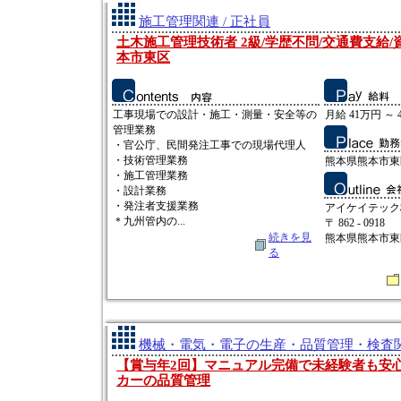
施工管理関連 / 正社員
土木施工管理技術者 2級/学歴不問/交通費支給/
本市東区
工事現場での設計・施工・測量・安全等の
月給 41万円 ～ 
管理業務
・官公庁、民間発注工事での現場代理人
・技術管理業務
熊本県熊本市東
・施工管理業務
・設計業務
・発注者支援業務
アイケイテック
＊九州管内の...
〒 862 - 0918
続きを見
熊本県熊本市東
る
機械・電気・電子の生産・品質管理・検査関連
【賞与年2回】マニュアル完備で未経験者も安
カーの品質管理