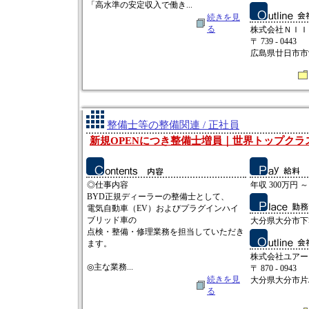
「高水準の安定収入で働き...
続きを見
る
株式会社ＮＩＩ
〒 739 - 0443
広島県廿日市市沖
整備士等の整備関連 / 正社員
新規OPENにつき整備士増員｜世界トップクラス
◎仕事内容
年収 300万円 ～
BYD正規ディーラーの整備士として、
電気自動車（EV）およびプラグインハイ
ブリッド車の
大分県大分市下郡
点検・整備・修理業務を担当していただき
ます。
株式会社ユアー
◎主な業務...
〒 870 - 0943
続きを見
大分県大分市片島
る