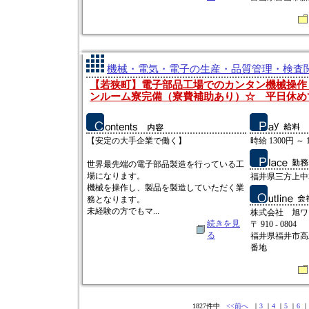
機械・電気・電子の生産・品質管理・検査関連
【若狭町】電子部品工場でのカンタン機械操作
ンルーム寮完備（寮費補助あり）☆ 平日休め
【安定の大手企業で働く】
時給 1300円 ～ 
世界最先端の電子部品製造を行っている工
場になります。
福井県三方上中
機械を操作し、製品を製造していただく業
務となります。
未経験の方でもマ...
株式会社 旭ワ
続きを見
〒 910 - 0804
る
福井県福井市高
番地
1827件中
<<前へ
｜
3
｜
4
｜
5
｜
6
｜