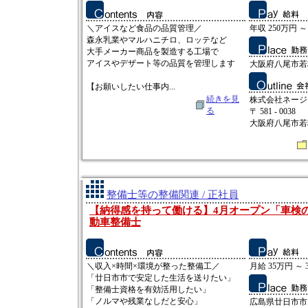
＼アイスなど食品の品質管理／
年収 250万円 ～
森永乳業やマルハニチロ、ロッテなど
大手メーカー商品を製造する工場で
アイスやデザート等の品質を管理します
大阪府八尾市若
【お願いしたい仕事内...
続きを見
株式会社ネージ
る
〒 581 - 0038
大阪府八尾市若
整備士等の整備関連 / 正社員
【納得感を持って働ける】4月オープン「車検
動車整備士
＼収入×時間×環境が整った整備工／
月給 35万円 ～ 
「廿日市市で安定した生活を送りたい」
「整備士資格を有効活用したい」
「ノルマや残業なしだと安心」
広島県廿日市市大