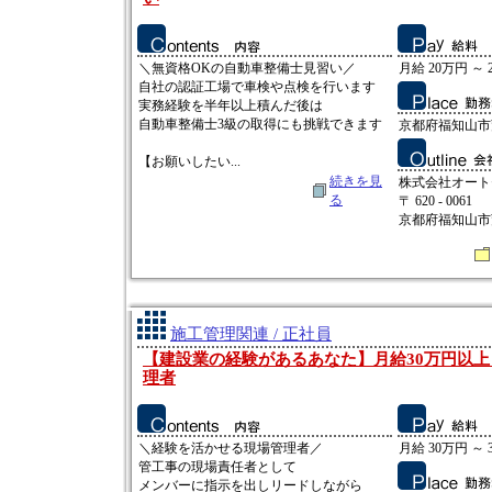
＼無資格OKの自動車整備士見習い／
月給 20万円 ～ 
自社の認証工場で車検や点検を行います
実務経験を半年以上積んだ後は
自動車整備士3級の取得にも挑戦できます
京都府福知山市
【お願いしたい...
続きを見
株式会社オート
る
〒 620 - 0061
京都府福知山市
施工管理関連 / 正社員
【建設業の経験があるあなた】月給30万円以
理者
＼経験を活かせる現場管理者／
月給 30万円 ～ 
管工事の現場責任者として
メンバーに指示を出しリードしながら