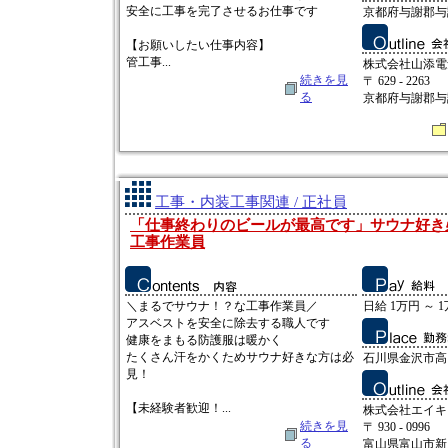
安全に工事を完了させるお仕事です
京都府与謝郡与
【お願いしたい仕事内容】
管工事...
株式会社山添電
続きを見
〒 629 - 2263
る
京都府与謝郡与
工事・内装工事関連 / 正社員
「仕事終わりのビールが最高です」サウナ好き
工事作業員
＼まるでサウナ！？な工事作業員／
日給 1万円 ～ 
アスベストを安全に除去する職人です
健康をまもる防護服は暖かく
たくさん汗をかくためサウナ好きな方は必
石川県金沢市高畠
見！
【未経験者歓迎！...
株式会社エイキ
続きを見
〒 930 - 0996
る
富山県富山市新庄