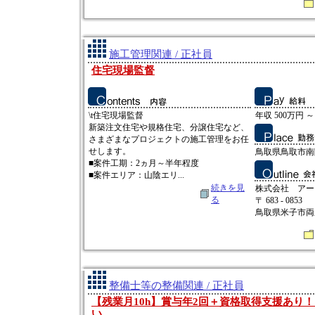
施工管理関連 / 正社員
住宅現場監督
\t住宅現場監督
年収 500万円 ～
新築注文住宅や規格住宅、分譲住宅など、
さまざまなプロジェクトの施工管理をお任
せします。
鳥取県鳥取市南隈
■案件工期：2ヵ月～半年程度
■案件エリア：山陰エリ...
続きを見
株式会社 アー
る
〒 683 - 0853
鳥取県米子市両三
整備士等の整備関連 / 正社員
【残業月10h】賞与年2回＋資格取得支援あり
い