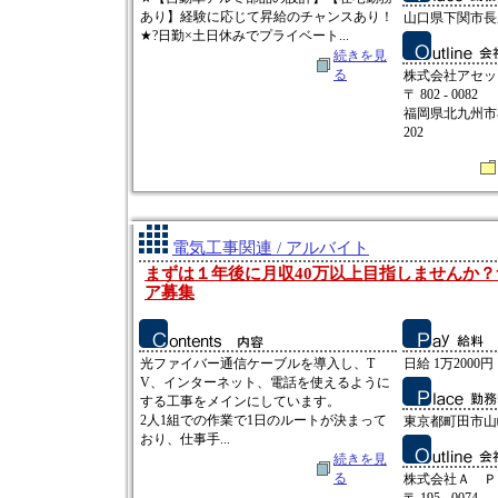
あり】経験に応じて昇給のチャンスあり！
山口県下関市長
★?日勤×土日休みでプライベート...
続きを見
る
株式会社アセッ
〒 802 - 0082
福岡県北九州市小
202
電気工事関連 / アルバイト
まずは１年後に月収40万以上目指しませんか
ア募集
光ファイバー通信ケーブルを導入し、T
日給 1万2000円
V、インターネット、電話を使えるように
する工事をメインにしています。
2人1組での作業で1日のルートが決まって
東京都町田市山
おり、仕事手...
続きを見
る
株式会社Ａ Ｐ