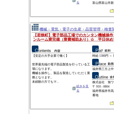
る
富山県富山市新庄
機械・電気・電子の生産・品質管理・検査関連
【若狭町】電子部品工場でのカンタン機械操作
ンルーム寮完備（寮費補助あり）☆ 平日休め
【安定の大手企業で働く】
時給 1300円 ～ 
世界最先端の電子部品製造を行っている工
場になります。
福井県三方上中
機械を操作し、製品を製造していただく業
務となります。
未経験の方でもマ...
株式会社 旭ワ
続きを見
〒 910 - 0804
る
福井県福井市高
番地