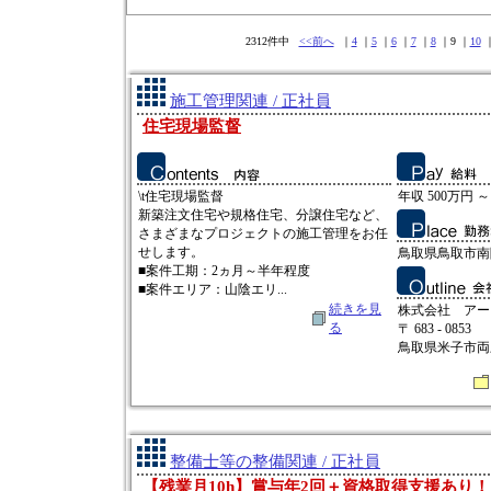
2312件中
<<前へ
｜
4
｜
5
｜
6
｜
7
｜
8
｜9 ｜
10
施工管理関連 / 正社員
住宅現場監督
\t住宅現場監督
年収 500万円 ～
新築注文住宅や規格住宅、分譲住宅など、
さまざまなプロジェクトの施工管理をお任
せします。
鳥取県鳥取市南隈
■案件工期：2ヵ月～半年程度
■案件エリア：山陰エリ...
続きを見
株式会社 アー
る
〒 683 - 0853
鳥取県米子市両三
整備士等の整備関連 / 正社員
【残業月10h】賞与年2回＋資格取得支援あり