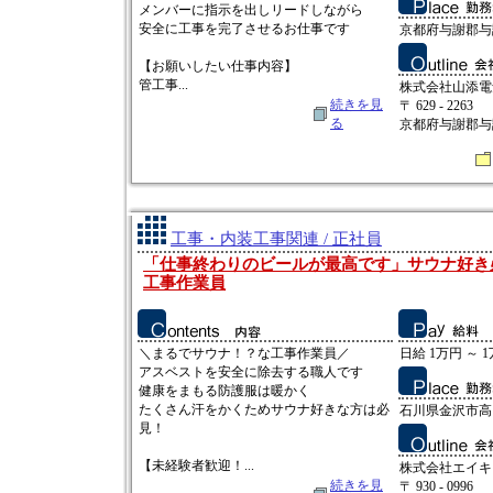
メンバーに指示を出しリードしながら
安全に工事を完了させるお仕事です
京都府与謝郡与
【お願いしたい仕事内容】
管工事...
株式会社山添電
続きを見
〒 629 - 2263
る
京都府与謝郡与
工事・内装工事関連 / 正社員
「仕事終わりのビールが最高です」サウナ好き
工事作業員
＼まるでサウナ！？な工事作業員／
日給 1万円 ～ 
アスベストを安全に除去する職人です
健康をまもる防護服は暖かく
たくさん汗をかくためサウナ好きな方は必
石川県金沢市高畠
見！
【未経験者歓迎！...
株式会社エイキ
続きを見
〒 930 - 0996