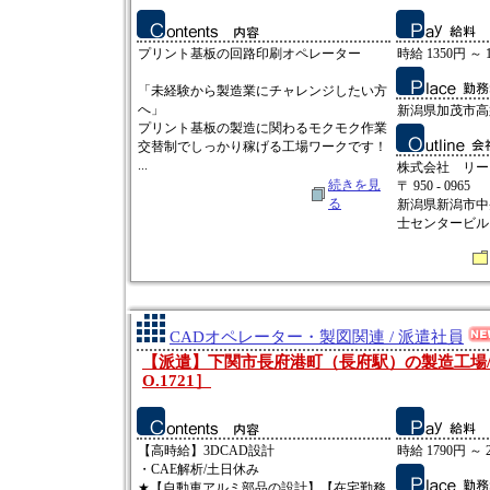
プリント基板の回路印刷オペレーター
時給 1350円 ～ 
「未経験から製造業にチャレンジしたい方
へ」
新潟県加茂市高
プリント基板の製造に関わるモクモク作業
交替制でしっかり稼げる工場ワークです！
...
株式会社 リー
続きを見
〒 950 - 0965
る
新潟県新潟市中
士センタービルⅡ
CADオペレーター・製図関連 / 派遣社員
【派遣】下関市長府港町（長府駅）の製造工場/時
O.1721］
【高時給】3DCAD設計
時給 1790円 ～ 
・CAE解析/土日休み
★【自動車アルミ部品の設計】【在宅勤務