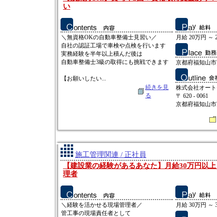
い
＼無資格OKの自動車整備士見習い／
月給 20万円 ～ 
自社の認証工場で車検や点検を行います
実務経験を半年以上積んだ後は
自動車整備士3級の取得にも挑戦できます
京都府福知山市
【お願いしたい...
続きを見
株式会社オート
る
〒 620 - 0061
京都府福知山市
施工管理関連 / 正社員
【建設業の経験があるあなた】月給30万円以
理者
＼経験を活かせる現場管理者／
月給 30万円 ～ 
管工事の現場責任者として