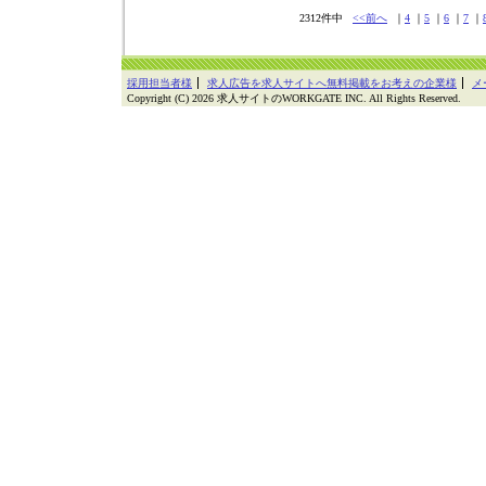
2312件中
<<前へ
｜
4
｜
5
｜
6
｜
7
｜
採用担当者様
求人広告を求人サイトへ無料掲載をお考えの企業様
メ
Copyright (C) 2026 求人サイトのWORKGATE INC. All Rights Reserved.