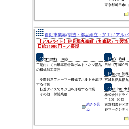
〒 195 - 0074
東京都町田市山崎
自動車業界(製造・部品組立・加工) / アル
【アルバイト】伊具郡丸森町（丸森駅）で製造
日給14000円～／長期
工場内にて自動車用特殊ボルト・ネジ部品
日給 1万4000円 
の機械加工業務
・冷間鍛造フォーマー機械でボルトを成型
宮城県伊具郡丸
する作業
・転造ダイスでネジ山を形成する作業
・その他、付随業務
株式会社ドライ
...
〒 150 - 0043
続きを見
東京都渋谷区道
る
谷マークシティ 