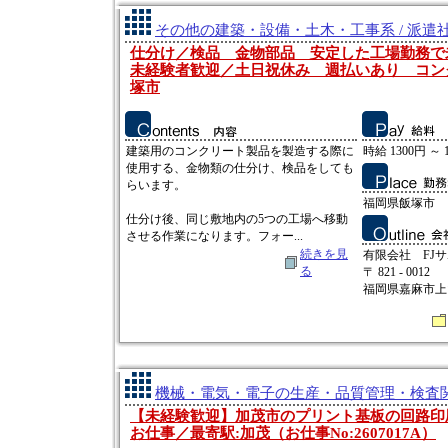
その他の建築・設備・土木・工事系 / 派遣
仕分け／検品 金物部品 安定した工場勤務
未経験者歓迎／土日祝休み 週払いあり コン
塚市
建築用のコンクリート製品を製造する際に
時給 1300円 ～ 
使用する、金物類の仕分け、検品をしても
らいます。
福岡県飯塚市
仕分け後、同じ敷地内の5つの工場へ移動
させる作業になります。フォー...
続きを見
有限会社 FJ
る
〒 821 - 0012
福岡県嘉麻市上山田
機械・電気・電子の生産・品質管理・検査関連
【未経験歓迎】加茂市のプリント基板の回路印
お仕事／最寄駅:加茂（お仕事No:2607017A）