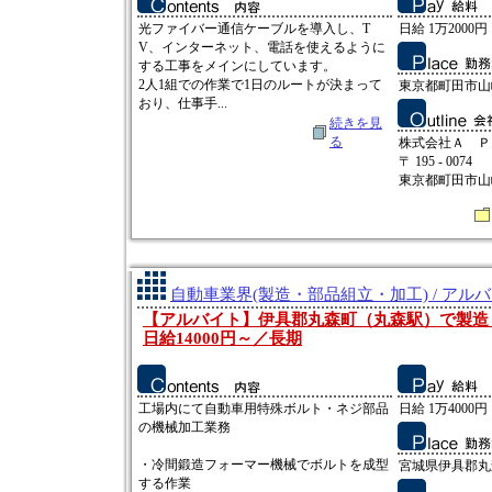
光ファイバー通信ケーブルを導入し、T
日給 1万2000円
V、インターネット、電話を使えるように
する工事をメインにしています。
2人1組での作業で1日のルートが決まって
東京都町田市山
おり、仕事手...
続きを見
る
株式会社Ａ Ｐ
〒 195 - 0074
東京都町田市山崎
自動車業界(製造・部品組立・加工) / アル
【アルバイト】伊具郡丸森町（丸森駅）で製造
日給14000円～／長期
工場内にて自動車用特殊ボルト・ネジ部品
日給 1万4000円 
の機械加工業務
・冷間鍛造フォーマー機械でボルトを成型
宮城県伊具郡丸
する作業