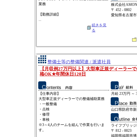
業務
株式会社AMO
〒 452 - 0802
【勤務詳細】
愛知県名古屋市西
...
続きを見
る
整備士等の整備関連 / 派遣社員
【月収例27万円以上】大型車正規ディーラー
格OK★年間休日120日
【仕事内容】
月給 23万円 ～ 
大型車正規ディーラーでの整備補助業務
・一般整備
・点検
山口県防府市新
・修理
・車検
※3～4人のチームを組んで作業を行いま
ライフブリッジ
す。
〒 812 - 0023
福岡県福岡市博多