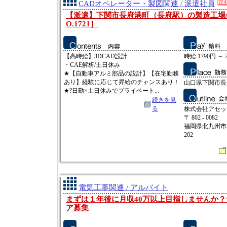
CADオペレーター・製図関連 / 派遣社員
【派遣】下関市長府港町（長府駅）の製造工場/時
O.1721］
【高時給】3DCAD設計
時給 1790円 ～ 
・CAE解析/土日休み
★【自動車アルミ部品の設計】【在宅勤務
あり】経験に応じて昇給のチャンスあり！
山口県下関市長
★?日勤×土日休みでプライベート...
続きを見
る
株式会社アセッ
〒 802 - 0082
福岡県北九州市小
202
電気工事関連 / アルバイト
まずは１年後に月収40万以上目指しませんか
ア募集