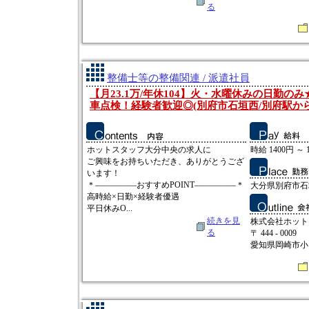
る
整備士等の整備関連 / 派遣社員
【月23.1万/年休104】火・水曜休みの日勤の
車点検！経験者歓迎◎(別府市石垣西/別府駅から
ホットスタッフ大分中央の求人に
時給 1400円 ～ 
ご興味をお持ちいただき、ありがとうござ
います！
＊―――――おすすめPOINT―――――＊
大分県別府市石
高時給×日勤×経験者優遇
平日休みO...
続きを見
株式会社ホット
る
〒 444 - 0009
愛知県岡崎市小呂