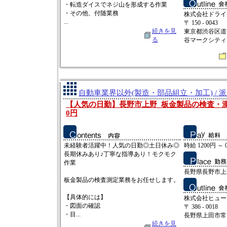
・転造ダイスでネジ山を形成する作業
・その他、付随業務
株式会社ドライ
...
〒 150 - 0043
続きを見
東京都渋谷区道
る
谷マークシティ 
自動車業界以外(製造・部品組立・加工) / 
【人気の日勤】長野市上野_板金製品の検査・測定
0円
未経験者活躍中！人気の日勤◎土日休み◎
時給 1200円 ～ 
長期休みあり♪丁寧な指導あり！モクモク
作業
長野県長野市上野
板金製品の検査測定業務をお任せします。
【具体的には】
株式会社ヒュー
・図面の確認
〒 386 - 0018
・目...
長野県上田市常田2
続きを見