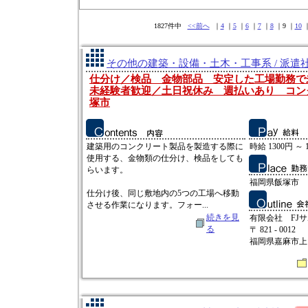
1827件中
<<前へ
｜
4
｜
5
｜
6
｜
7
｜
8
｜9 ｜
10
その他の建築・設備・土木・工事系 / 派遣
仕分け／検品 金物部品 安定した工場勤務
未経験者歓迎／土日祝休み 週払いあり コン
塚市
建築用のコンクリート製品を製造する際に
時給 1300円 ～ 
使用する、金物類の仕分け、検品をしても
らいます。
福岡県飯塚市
仕分け後、同じ敷地内の5つの工場へ移動
させる作業になります。フォー...
続きを見
有限会社 FJ
る
〒 821 - 0012
福岡県嘉麻市上山田