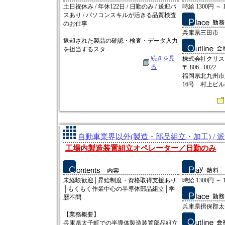
土日祝休み / 年休122日 / 日勤のみ / 送迎バ
時給 1300円 ～ 
スあり / パソコンスキルが活きる品質検査
のお仕事
兵庫県三田市
返却された製品の確認・検査・データ入力
を担当するスタ...
続きを見
株式会社クリス
る
〒 806 - 0022
福岡県北九州市
16号 村上ビル
自動車業界以外(製造・部品組立・加工) / 
工場内製造装置組立オペレーター／日勤のみ
未経験歓迎│昇給制度・資格取得支援あり
時給 1300円 ～ 
│もくもく作業中心の半導体部品組立│学
歴不問
兵庫県揖保郡太
【業務概要】
兵庫県太子町での半導体製造装置部品組立