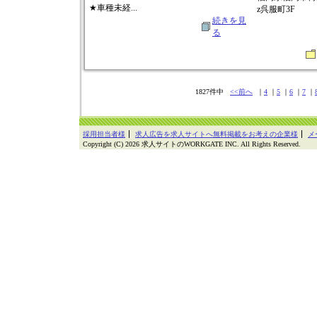
★車種未経...
z呉服町3F
続きを見
る
1827件中
<<前へ
｜
4
｜
5
｜
6
｜
7
｜
採用担当者様
求人広告を求人サイトへ無料掲載をお考えの企業様
メ
Copyright (C) 2026 求人サイトのWORKGATE INC. All Rights Reserved.