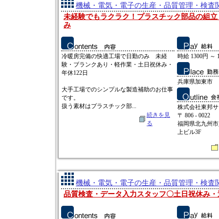
機械・電気・電子の生産・品質管理・検査関連
未経験でもラクラク！プラスチック部品の組立
み
冷暖房完備の快適工場で日勤のみ 未経
時給 1300円 ～ 
験・ブランクあり・軽作業・土日祝休み・
年休122日
兵庫県加東市
大手工場でのシンプルな製造補助のお仕事
です。
扱う素材はプラスチック部...
株式会社東邦サ
続きを見
〒 806 - 0022
る
福岡県北九州市八
上ビル3F
機械・電気・電子の生産・品質管理・検査関連
品質検査・データ入力スタッフ〇土日祝休み・