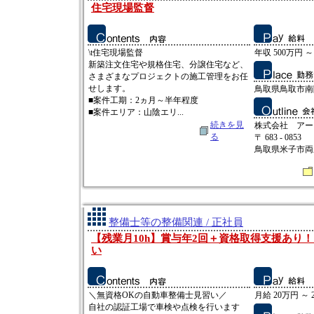
住宅現場監督
\t住宅現場監督
年収 500万円 ～
新築注文住宅や規格住宅、分譲住宅など、
さまざまなプロジェクトの施工管理をお任
せします。
鳥取県鳥取市南隈
■案件工期：2ヵ月～半年程度
■案件エリア：山陰エリ...
続きを見
株式会社 アー
る
〒 683 - 0853
鳥取県米子市両三
整備士等の整備関連 / 正社員
【残業月10h】賞与年2回＋資格取得支援あり
い
＼無資格OKの自動車整備士見習い／
月給 20万円 ～ 
自社の認証工場で車検や点検を行います