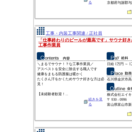
る
京都府与謝郡与
工事・内装工事関連 / 正社員
「仕事終わりのビールが最高です」サウナ好き
工事作業員
＼まるでサウナ！？な工事作業員／
日給 1万円 ～ 
アスベストを安全に除去する職人です
健康をまもる防護服は暖かく
たくさん汗をかくためサウナ好きな方は必
石川県金沢市高畠
見！
【未経験者歓迎！...
株式会社エイキ
続きを見
〒 930 - 0996
る
富山県富山市新庄