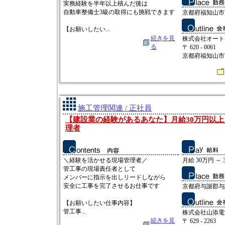
実務経験を半年以上積んだ後は
自動車整備士3級の取得にも挑戦できます
京都府福知山市
【お願いしたい...
続きを見
株式会社オート
る
〒 620 - 0061
京都府福知山市
施工管理関連 / 正社員
【建設業の経験があるあなた】月給30万円以
理者
＼経験を活かせる現場管理者／
月給 30万円 ～ 
管工事の現場責任者として
メンバーに指示を出しリードしながら
安全に工事を完了させるお仕事です
京都府与謝郡与
【お願いしたい仕事内容】
管工事...
株式会社山添電
続きを見
〒 629 - 2263