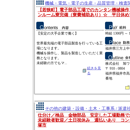
機械・電気・電子の生産・品質管理・検査関連
【若狭町】電子部品工場でのカンタン機械操作
ンルーム寮完備（寮費補助あり）☆ 平日休め
【安定の大手企業で働く】
時給 1300円 ～ 
世界最先端の電子部品製造を行っている工
場になります。
福井県三方上中
機械を操作し、製品を製造していただく業
務となります。
未経験の方でもマ...
株式会社 旭ワ
続きを見
〒 910 - 0804
る
福井県福井市高
番地
その他の建築・設備・土木・工事系 / 派遣
仕分け／検品 金物部品 安定した工場勤務
未経験者歓迎／土日祝休み 週払いあり コン
塚市