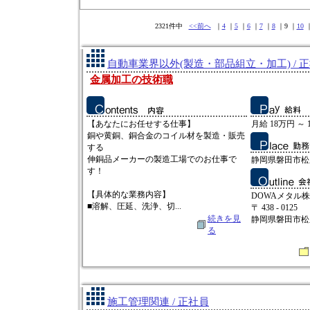
2321件中
<<前へ
｜
4
｜
5
｜
6
｜
7
｜
8
｜9 ｜
10
自動車業界以外(製造・部品組立・加工) / 
金属加工の技術職
【あなたにお任せする仕事】
月給 18万円 ～ 
銅や黄銅、銅合金のコイル材を製造・販売
する
伸銅品メーカーの製造工場でのお仕事で
静岡県磐田市松之
す！
【具体的な業務内容】
DOWAメタル
■溶解、圧延、洗浄、切...
〒 438 - 0125
続きを見
静岡県磐田市松之
る
施工管理関連 / 正社員