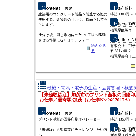
建築用のコンクリート製品を製造する際に
時給 1300円 ～ 
使用する、金物類の仕分け、検品をしても
らいます。
福岡県飯塚市
仕分け後、同じ敷地内の5つの工場へ移動
させる作業になります。フォー...
続きを見
有限会社 FJ
る
〒 821 - 0012
福岡県嘉麻市上山田
機械・電気・電子の生産・品質管理・検査関連
【未経験歓迎】加茂市のプリント基板の回路印
お仕事／最寄駅:加茂（お仕事No:2607017A）
プリント基板の回路印刷オペレーター
時給 1350円 ～ 
「未経験から製造業にチャレンジしたい方
へ」
新潟県加茂市高