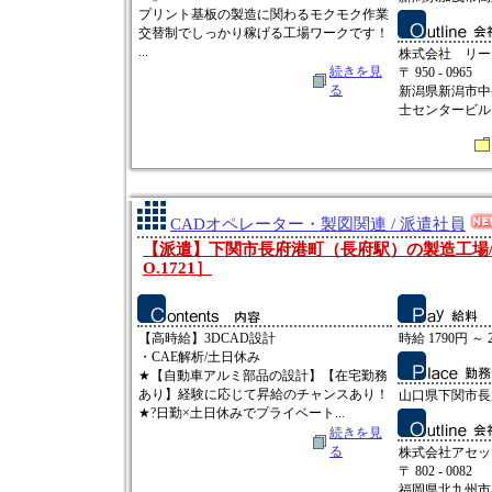
プリント基板の製造に関わるモクモク作業
交替制でしっかり稼げる工場ワークです！
...
株式会社 リー
続きを見
〒 950 - 0965
る
新潟県新潟市中
士センタービルⅡ
CADオペレーター・製図関連 / 派遣社員
【派遣】下関市長府港町（長府駅）の製造工場/時
O.1721］
【高時給】3DCAD設計
時給 1790円 ～ 
・CAE解析/土日休み
★【自動車アルミ部品の設計】【在宅勤務
あり】経験に応じて昇給のチャンスあり！
山口県下関市長
★?日勤×土日休みでプライベート...
続きを見
る
株式会社アセッ
〒 802 - 0082
福岡県北九州市小