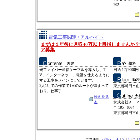
202
電気工事関連 / アルバイト
まずは１年後に月収40万以上目指しませんか
ア募集
光ファイバー通信ケーブルを導入し、T
日給 1万2000円
V、インターネット、電話を使えるように
する工事をメインにしています。
2人1組での作業で1日のルートが決まって
東京都町田市山
おり、仕事手...
続きを見
る
株式会社Ａ Ｐ
〒 195 - 0074
東京都町田市山崎
2321件中
<<前へ
｜
4
｜
5
｜
6
｜
7
｜