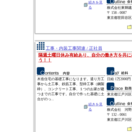
続きを見
る
株式会社東輝建
〒 158 - 0087
東京都世田谷区玉堤
工事・内装工事関連 / 正社員
隔週土曜日休み有給あり、自分の働き方を共に
う！！
木造住宅の基礎工事になります。遣り方工
日給 1万2000円 
事から土工事、鉄筋工事、型枠工事（鋼製
枠）、コンクリート工事、１つのお家が建
つまでの工事です。自分で作った基礎に土
東京都江戸川区
台がのっ...
続きを見
る
株式会社 河野
〒 132 - 0061
東京都江戸川区