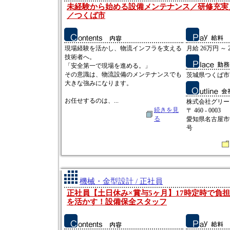
未経験から始める設備メンテナンス／研修充実／
／つくば市
現場経験を活かし、物流インフラを支える
月給 26万円 ～ 
技術者へ。
「安全第一で現場を進める。」
その意識は、物流設備のメンテナンスでも
茨城県つくば市高
大きな強みになります。
お任せするのは、...
株式会社グリー
続きを見
〒 460 - 0003
る
愛知県名古屋市
号
機械・金型設計 / 正社員
正社員【土日休み×賞与5ヶ月】17時定時で負
を活かす！設備保全スタッフ