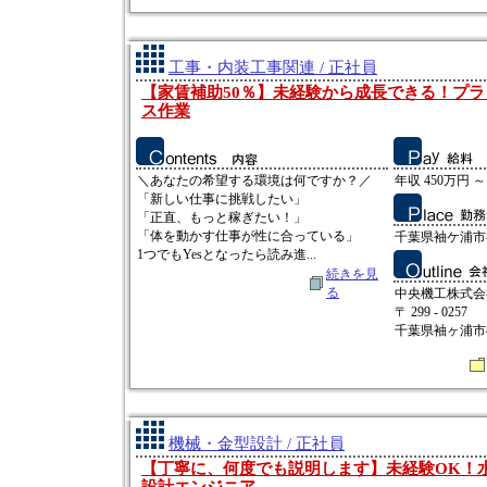
工事・内装工事関連 / 正社員
【家賃補助50％】未経験から成長できる！プ
ス作業
＼あなたの希望する環境は何ですか？／
年収 450万円 ～
「新しい仕事に挑戦したい」
「正直、もっと稼ぎたい！」
「体を動かす仕事が性に合っている」
千葉県袖ケ浦市神納
1つでもYesとなったら読み進...
続きを見
る
中央機工株式会
〒 299 - 0257
千葉県袖ヶ浦市神納
機械・金型設計 / 正社員
【丁寧に、何度でも説明します】未経験OK！