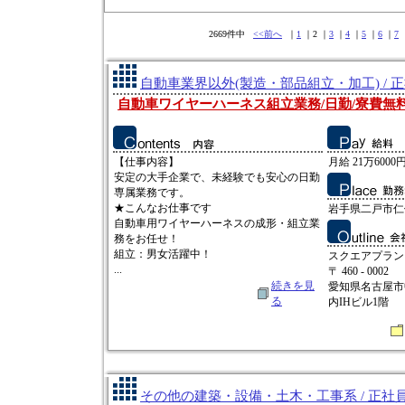
2669件中
<<前へ
｜
1
｜2 ｜
3
｜
4
｜
5
｜
6
｜
7
自動車業界以外(製造・部品組立・加工) / 
自動車ワイヤーハーネス組立業務/日勤/寮費無
【仕事内容】
月給 21万6000円
安定の大手企業で、未経験でも安心の日勤
専属業務です。
★こんなお仕事です
岩手県二戸市仁
自動車用ワイヤーハーネスの成形・組立業
務をお任せ！
組立：男女活躍中！
スクエアプラン
...
〒 460 - 0002
続きを見
愛知県名古屋市中
る
内IHビル1階
その他の建築・設備・土木・工事系 / 正社