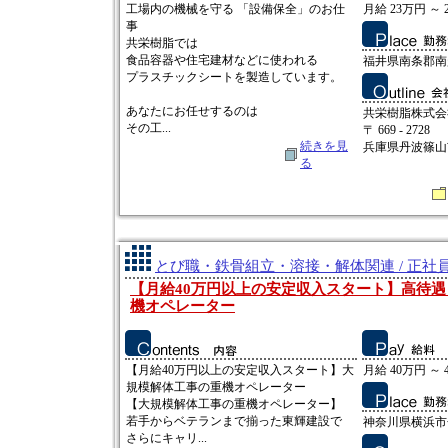
工場内の機械を守る 「設備保全」のお仕
月給 23万円 ～ 
事
共栄樹脂では
食品容器や住宅建材などに使われる
福井県南条郡南越
プラスチックシートを製造しています。
あなたにお任せするのは
共栄樹脂株式会
その工...
〒 669 - 2728
続きを見
兵庫県丹波篠山
る
とび職・鉄骨組立・溶接・解体関連 / 正社
【月給40万円以上の安定収入スタート】高待
機オペレーター
【月給40万円以上の安定収入スタート】大
月給 40万円 ～ 
規模解体工事の重機オペレーター
【大規模解体工事の重機オペレーター】
若手からベテランまで揃った東輝建設で
神奈川県横浜市金
さらにキャリ...