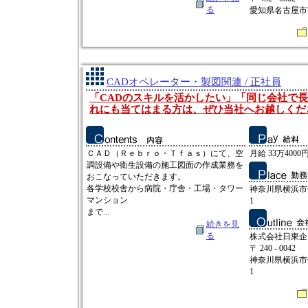
る
愛知県名古屋市西
CADオペレーター・製図関連 / 正社員
「CADのスキルを活かしたい」「同じ会社で
れにも当てはまる方は、ぜひ当社へお越しくだ
ＣＡＤ（Ｒｅｂｒｏ・Ｔｆａｓ）にて、空
月給 33万4000円
調設備や衛生設備の施工図面の作成業務を
おこなっていただきます。
各学校校舎から病院・庁舎・工場・タワー
神奈川県横浜市保
マンション
1
まで...
続きを見
る
株式会社日東企
〒 240 - 0042
神奈川県横浜市保
1