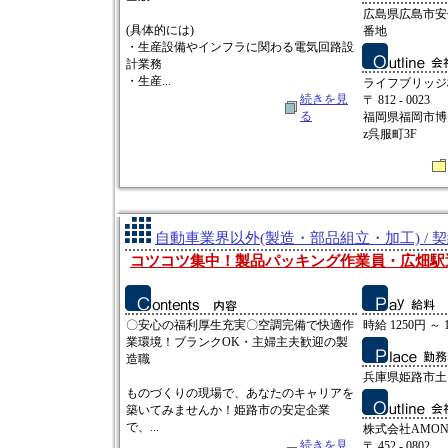
広島県広島市安
(具体的には)
番地
・生産設備やインフラに関わる電気回路設
計業務
・生産...
ライフブリッジ
続きを見
〒 812 - 0023
る
福岡県福岡市博多
z呉服町3F
自動車業界以外(製造・部品組立・加工) / 
コツコツ集中！製品パッキング作業員・広畑駅
〇安心の福利厚生充実〇空調完備で快適作
時給 1250円 ～ 
業環境！ブランクOK・主婦主夫歓迎の製
造職
兵庫県姫路市土
ものづくりの現場で、あなたのキャリアを
築いてみませんか！姫路市の安定企業
で、...
株式会社AMO
続きを見
〒 452 - 0802