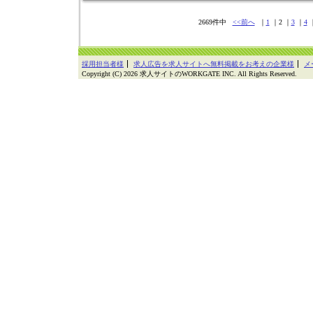
2669件中
<<前へ
｜
1
｜2 ｜
3
｜
4
採用担当者様
求人広告を求人サイトへ無料掲載をお考えの企業様
メ
Copyright (C) 2026 求人サイトのWORKGATE INC. All Rights Reserved.