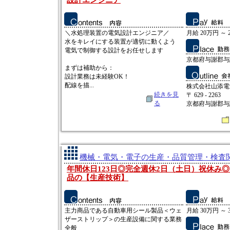
設計エンジニア
＼水処理装置の電気設計エンジニア／
月給 20万円 ～ 
水をキレイにする装置が適切に動くよう
電気で制御する設計をお任せします
京都府与謝郡与
まずは補助から：
設計業務は未経験OK！
配線を描...
株式会社山添電
続きを見
〒 629 - 2263
る
京都府与謝郡与
機械・電気・電子の生産・品質管理・検査関
年間休日123日◎完全週休2日（土日）祝休み
品の【生産技術】
主力商品である自動車用シール製品＜ウェ
月給 30万円 ～ 
ザーストリップ＞の生産設備に関する業務
全般