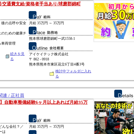
/交通費支給/資格者手当あり/球磨郡錦町
、後の点呼や安全
月給 35万円 ～ 35万円
止のための健康チ
熊本県球磨郡錦町一武1558-1
る車両管理
続きを見
アイケイテック株式会社
る
〒 862 - 0918
熊本県熊本市東区花立6丁目4番3号
検討中フォルダに入れ
る
連 / 正社員
】自動車整備経験6ヶ月以上あれば月給35万
てどんな会社？／
月給 35万円 ～ 35万円
ーは