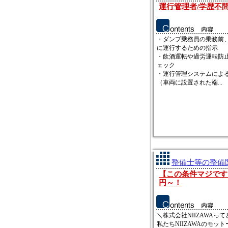
運行管理者/学歴不問
・ダンプ乗務員の乗務前
に運行するための指示
・飲酒運転や過労運転防
ェック
・運行管理システムによ
（車両に設置された端...
整備士等の整備関
【この条件マジです
円～！
＼株式会社NIIZAWAっ
私たちNIIZAWAのモット