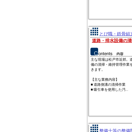
とび職・鉄骨組立
道路・排水設備の清
主な現場は松戸市近郊。
備の清掃・維持管理作業
きます。
【主な業務内容】
■ 道路側溝の清掃作業
■ 吸引車を使用した汚...
整備士等の整備関