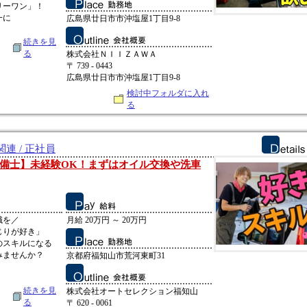
リーワン」！
一に
広島県廿日市市沖塩屋1丁目9-8
続きを見
る
株式会社ＮＩＩＺＡＷＡ
〒 739 - 0443
広島県廿日市市沖塩屋1丁目9-8
検討中フォルダに入れ
る
連 / 正社員
備士】未経験OK！まずはオイル交換や洗車
職を／
月給 20万円 ～ 20万円
じりが好き」
のスキルになる
みませんか？
京都府福知山市荒河東町31
続きを見
株式会社オートセレクション福知山
る
〒 620 - 0061