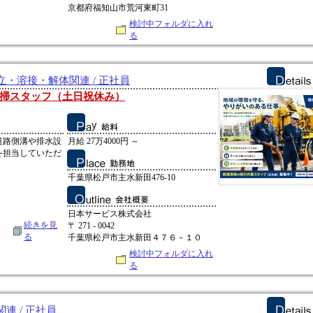
京都府福知山市荒河東町31
検討中フォルダに入れ
る
・溶接・解体関連 / 正社員
掃スタッフ（土日祝休み）
道路側溝や排水設
月給 27万4000円 ～
を担当していただ
千葉県松戸市主水新田476-10
日本サービス株式会社
続きを見
〒 271 - 0042
る
千葉県松戸市主水新田４７６－１０
検討中フォルダに入れ
る
連 / 正社員