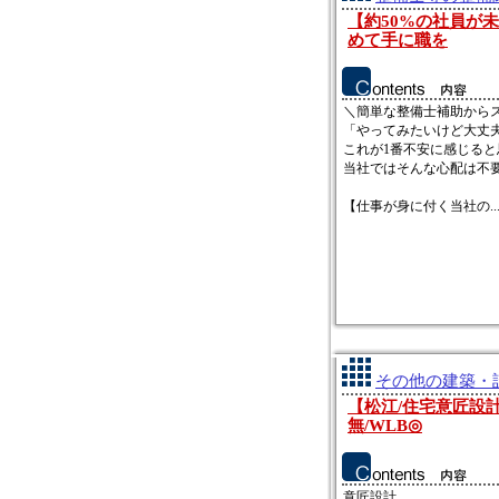
【約50%の社員が
めて手に職を
＼簡単な整備士補助から
「やってみたいけど大丈
これが1番不安に感じると
当社ではそんな心配は不
【仕事が身に付く当社の..
その他の建築・設
【松江/住宅意匠設計
無/WLB◎
意匠設計