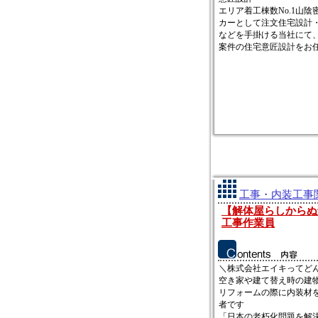
エリア着工棟数No.1山
カーとして注文住宅設計
などを手掛ける当社にて
案件の住宅意匠設計をお任せ
工事・内装工事関
【解体屋らしからぬ
工事作業員
＼株式会社エイキってど
空き家や建て替え時の建
リフォームの際に内装材
者です
「日本の老朽化問題を解