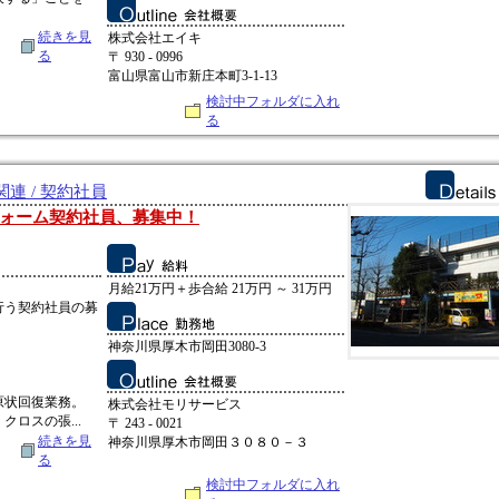
続きを見
株式会社エイキ
る
〒 930 - 0996
富山県富山市新庄本町3-1-13
検討中フォルダに入れ
る
連 / 契約社員
ォーム契約社員、募集中！
月給21万円＋歩合給 21万円 ～ 31万円
行う契約社員の募
神奈川県厚木市岡田3080-3
原状回復業務。
株式会社モリサービス
ロスの張...
〒 243 - 0021
続きを見
神奈川県厚木市岡田３０８０－３
る
検討中フォルダに入れ