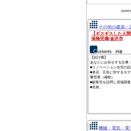
2669
その他の建築・設
【ギスギスした人間
保険完備/金沢市
【設計職】
あなたにお任せする仕事
■リノベーション住宅の設
■来店、広告に対するモ
響営業（補助）
■顧客宅を訪問し現場調
■見積...
機械・電気・電子