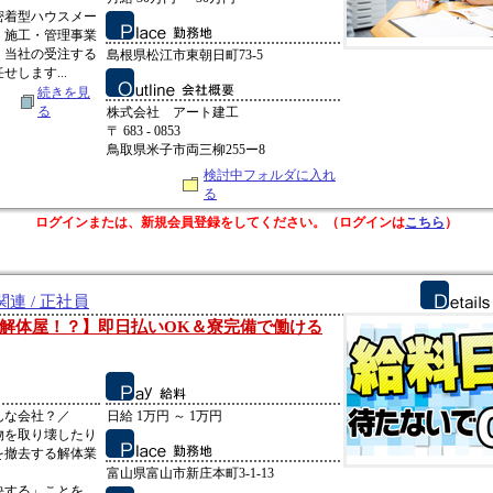
陰密着型ハウスメー
・施工・管理事業
、当社の受注する
島根県松江市東朝日町73-5
します...
続きを見
る
株式会社 アート建工
〒 683 - 0853
鳥取県米子市両三柳255ー8
検討中フォルダに入れ
る
ログインまたは、新規会員登録をしてください。（ログインは
こちら
）
連 / 正社員
解体屋！？】即日払いOK＆寮完備で働ける
んな会社？／
日給 1万円 ～ 1万円
物を取り壊したり
を撤去する解体業
富山県富山市新庄本町3-1-13
決する」ことを