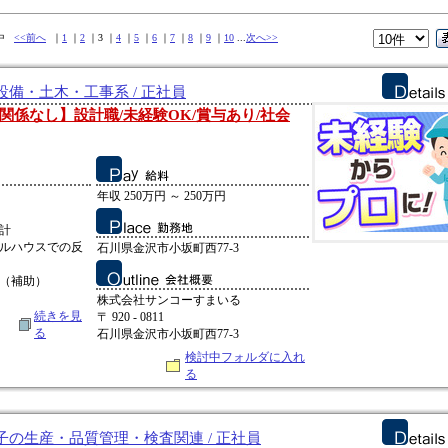
件中
<<前へ
｜
1
｜
2
｜3 ｜
4
｜
5
｜
6
｜
7
｜
8
｜
9
｜
10
...
次へ>>
備・土木・工事系 / 正社員
関係なし】設計職/未経験OK/賞与あり/社会
年収 250万円 ～ 250万円
：
計
デルハウスでの反
石川県金沢市小坂町西77-3
査（補助）
株式会社サンコーすまいる
続きを見
〒 920 - 0811
る
石川県金沢市小坂町西77-3
検討中フォルダに入れ
る
の生産・品質管理・検査関連 / 正社員