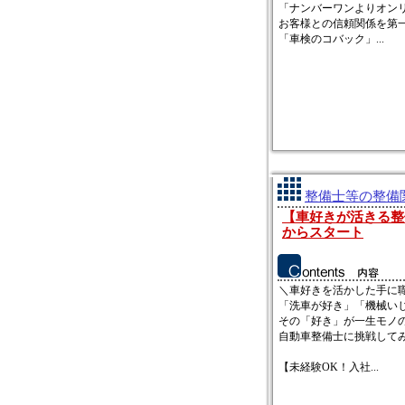
「ナンバーワンよりオン
お客様との信頼関係を第
「車検のコバック」...
整備士等の整備関
【車好きが活きる整
からスタート
＼車好きを活かした手に
「洗車が好き」「機械い
その「好き」が一生モノ
自動車整備士に挑戦して
【未経験OK！入社...