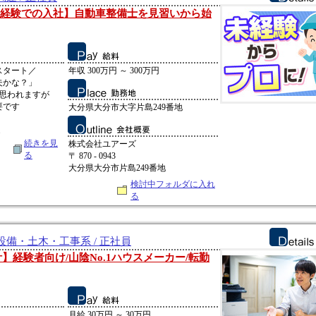
未経験での入社】自動車整備士を見習いから始
スタート／
年収 300万円 ～ 300万円
夫かな？」
思われますが
要です
大分県大分市大字片島249番地
.
続きを見
株式会社ユアーズ
る
〒 870 - 0943
大分県大分市片島249番地
検討中フォルダに入れ
る
備・土木・工事系 / 正社員
】経験者向け/山陰No.1ハウスメーカー/転勤
月給 30万円 ～ 30万円