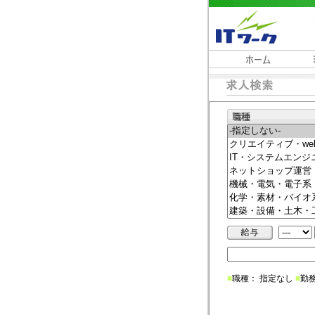
■
職種： 指定なし
■
勤