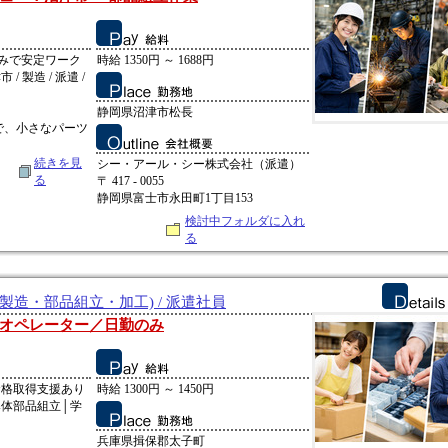
みで安定ワーク
時給 1350円 ～ 1688円
/ 製造 / 派遣 /
静岡県沼津市松長
で、小さなパーツ
続きを見
シー・アール・シー株式会社（派遣）
る
〒 417 - 0055
静岡県富士市永田町1丁目153
検討中フォルダに入れ
る
製造・部品組立・加工) / 派遣社員
オペレーター／日勤のみ
資格取得支援あり
時給 1300円 ～ 1450円
導体部品組立│学
兵庫県揖保郡太子町