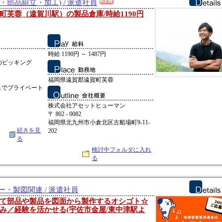
・部品組立・加工) / 派遣社員
町芙蓉（遠賀川駅）の製品倉庫/時給1190円
時給 1190円 ～ 1487円
のピッキング
福岡県遠賀郡遠賀町芙蓉
しでプライベート
株式会社アセットヒューマン
〒 802 - 0082
福岡県北九州市小倉北区古船場町9-11-
続きを見
202
る
検討中フォルダに入れ
る
ー・製図関連 / 派遣社員
て部品や製品を図面から製作するオシゴト☆
み／経験を活かせる(宇佐市金屋/東中津駅よ