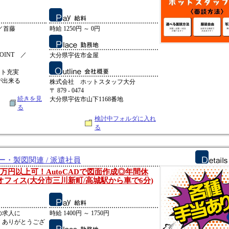
／首藤
時給 1250円 ～ 0円
INT ／
大分県宇佐市金屋
ート充実
が出来る
株式会社 ホットスタッフ大分
〒 879 - 0474
続きを見
大分県宇佐市山下1168番地
る
検討中フォルダに入れ
る
ー・製図関連 / 派遣社員
万円以上可！AutoCADで図面作成◎年間休
オフィス(大分市三川新町/高城駅から車で6分)
の求人に
時給 1400円 ～ 1750円
、ありがとうござ