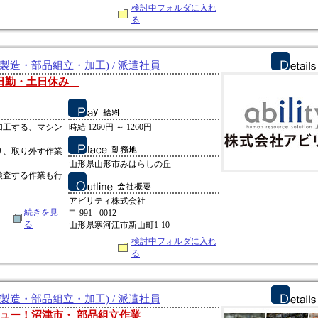
検討中フォルダに入れ
る
製造・部品組立・加工) / 派遣社員
 日勤・土日休み
加工する、マシン
時給 1260円 ～ 1260円
り、取り外す作業
山形県山形市みはらしの丘
検査する作業も行
アビリティ株式会社
続きを見
〒 991 - 0012
る
山形県寒河江市新山町1-10
検討中フォルダに入れ
る
製造・部品組立・加工) / 派遣社員
ュー！沼津市・ 部品組立作業