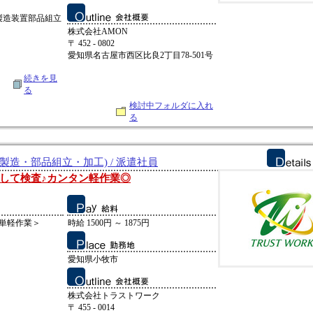
製造装置部品組立
株式会社AMON
〒 452 - 0802
愛知県名古屋市西区比良2丁目78-501号
続きを見
る
検討中フォルダに入れ
る
製造・部品組立・加工) / 派遣社員
して検査♪カンタン軽作業◎
単軽作業＞
時給 1500円 ～ 1875円
愛知県小牧市
株式会社トラストワーク
〒 455 - 0014