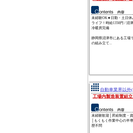
未経験OK★日勤・土日休
ライフ！時給1350円 / 沼津市 
冷暖房完備
静岡県沼津市にある工場
の組み立て...
自動車業界以外(
工場内製造装置組立
未経験歓迎│昇給制度・
│もくもく作業中心の半
歴不問