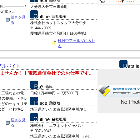
INT―――――＊
大分県大分市三川新町
定収入...
続きを見
る
株式会社ホットスタッフ大分中央
〒 444 - 0009
愛知県岡崎市小呂町4丁目60番地1
検討中フォルダに入れ
る
 アルバイト
ませんか！！電気通信会社でのお仕事です。
・工場などの電
日給 1万4000円 ～ 2万5000円
備の整備、・テレ
などのセキュリテ
など、いわゆる
埼玉県さいたま市見沼区中川79-1
続きを見
る
株式会社 エフネットジャパン
〒 337 - 0043
埼玉県さいたま市見沼区中川 79-1