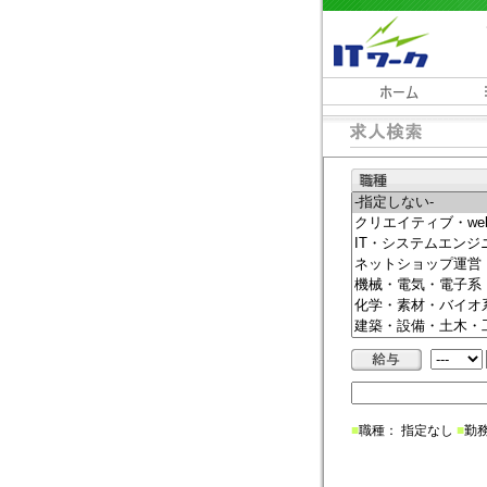
■
職種： 指定なし
■
勤