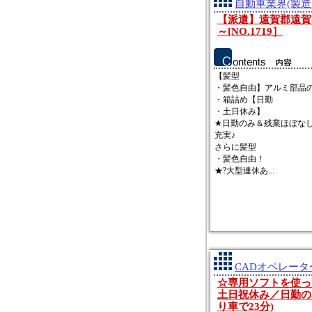
自動車業界(製造
【派遣】遠賀郡遠賀
～[NO.1719］
【髪型
・髪色自由】アルミ部品
・箱詰め【日勤
・土日休み】
★日勤のみ＆残業ほぼな
充実♪
さらに髪型
・髪色自由！
★?大型連休あ...
CADオペレータ
☆専用ソフトを使っ
土日祝休み／日勤の
り車で23分)