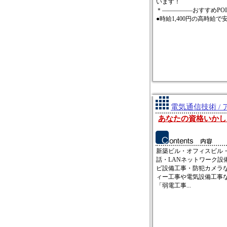
います！
＊―――――おすすめPO
●時給1,400円の高時給で安
電気通信技術 /
あなたの資格いかし
新築ビル・オフィスビル
話・LANネットワーク設
ビ設備工事・防犯カメラ
ィー工事や電気設備工事
「弱電工事...