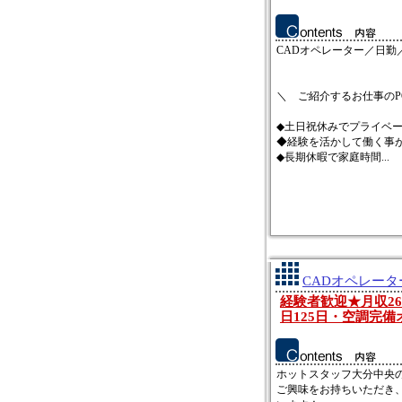
CADオペレーター／日勤
＼ ご紹介するお仕事のPO
◆土日祝休みでプライベ
◆経験を活かして働く事
◆長期休暇で家庭時間...
CADオペレータ
経験者歓迎★月収26
日125日・空調完備
ホットスタッフ大分中央
ご興味をお持ちいただき