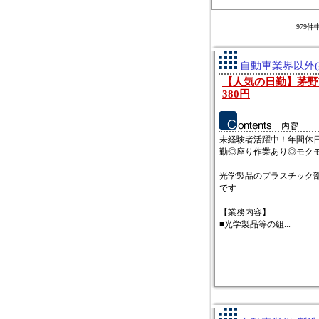
979
自動車業界以外(
【人気の日勤】茅野
380円
未経験者活躍中！年間休日
勤◎座り作業あり◎モク
光学製品のプラスチック
です
【業務内容】
■光学製品等の組...