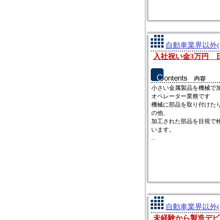
自動車業界以外(
入社祝い金3万円
小さい金属製品を機械で
オペレーター業務です
機械に部品を取り付けた
の他、
加工された部品を目視で
います。
...
自動車業界以外(
未経験から製造デビ