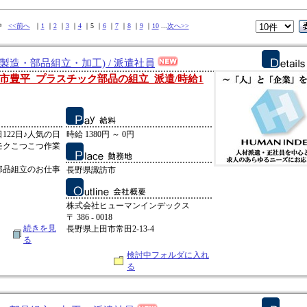
件中
<<前へ
｜
1
｜
2
｜
3
｜
4
｜5 ｜
6
｜
7
｜
8
｜
9
｜
10
...
次へ>>
製造・部品組立・加工) / 派遣社員
市豊平_プラスチック部品の組立_派遣/時給1
122日♪人気の日
時給 1380円 ～ 0円
モクこつこつ作業
部品組立のお仕事
長野県諏訪市
株式会社ヒューマンインデックス
〒 386 - 0018
続きを見
長野県上田市常田2-13-4
る
検討中フォルダに入れ
る