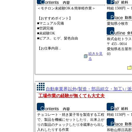
＜モチロン未経験OK＆簡単軽作業＞
時給 1500円 ～ 
【おすすめポイント】
■マニュアル完備
愛知県小牧市
■空調完備
■未経験OK
■ピアス、ヒゲ、髪色自由
株式会社トラス
〒 455 - 0014
【お仕事内容...
愛知県名古屋市
続きを見
03
る
自動車業界以外(製造・部品組立・加工) / 
工場作業の経験が無くても大丈夫
チョコレート・焼き菓子等を製造する工程
時給 1150円 ～ 
で、製品を機械にセットしたり、出来上が
りの製品のチェックしたり冷蔵庫から出し
入れしたりする作業
和歌山県日高郡