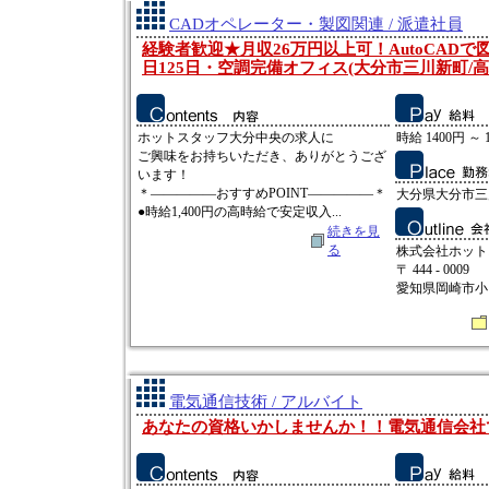
CADオペレーター・製図関連 / 派遣社員
経験者歓迎★月収26万円以上可！AutoCAD
日125日・空調完備オフィス(大分市三川新町/高
ホットスタッフ大分中央の求人に
時給 1400円 ～ 
ご興味をお持ちいただき、ありがとうござ
います！
＊―――――おすすめPOINT―――――＊
大分県大分市三
●時給1,400円の高時給で安定収入...
続きを見
る
株式会社ホット
〒 444 - 0009
愛知県岡崎市小呂
電気通信技術 / アルバイト
あなたの資格いかしませんか！！電気通信会社