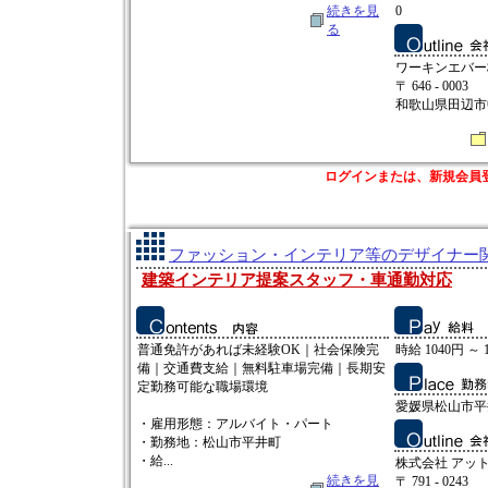
続きを見
0
る
ワーキンエバー
〒 646 - 0003
和歌山県田辺市中
ログインまたは、新規会員
ファッション・インテリア等のデザイナー関連
建築インテリア提案スタッフ・車通勤対応
普通免許があれば未経験OK｜社会保険完
時給 1040円 ～ 
備｜交通費支給｜無料駐車場完備｜長期安
定勤務可能な職場環境
愛媛県松山市平井
・雇用形態：アルバイト・パート
・勤務地：松山市平井町
・給...
株式会社 アッ
続きを見
〒 791 - 0243