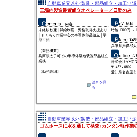
自動車業界以外(製造・部品組立・加工) / 
工場内製造装置組立オペレーター／日勤のみ
未経験歓迎│昇給制度・資格取得支援あり
時給 1300円 ～ 
│もくもく作業中心の半導体部品組立│学
歴不問
兵庫県揖保郡太
【業務概要】
兵庫県太子町での半導体製造装置部品組立
業務
株式会社AMO
〒 452 - 0802
【勤務詳細】
愛知県名古屋市西
...
続きを見
る
自動車業界以外(製造・部品組立・加工) / 
ゴムホースに水を通して検査♪カンタン軽作業