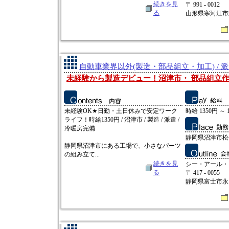
続きを見
〒 991 - 0012
る
山形県寒河江市新
自動車業界以外(製造・部品組立・加工) / 
未経験から製造デビュー！沼津市・ 部品組立
未経験OK★日勤・土日休みで安定ワーク
時給 1350円 ～ 
ライフ！時給1350円 / 沼津市 / 製造 / 派遣 /
冷暖房完備
静岡県沼津市松
静岡県沼津市にある工場で、小さなパーツ
の組み立て...
続きを見
シー・アール・
る
〒 417 - 0055
静岡県富士市永田