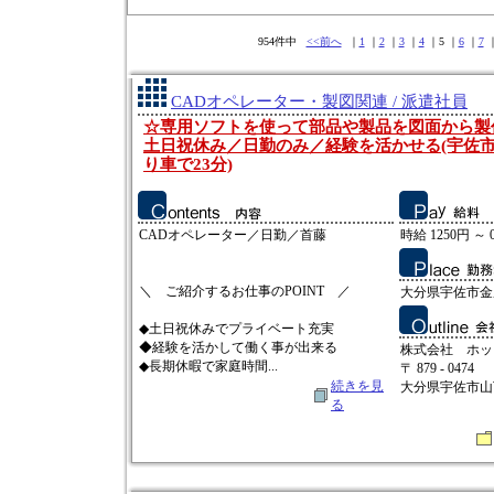
954件中
<<前へ
｜
1
｜
2
｜
3
｜
4
｜5 ｜
6
｜
7
CADオペレーター・製図関連 / 派遣社員
☆専用ソフトを使って部品や製品を図面から製
土日祝休み／日勤のみ／経験を活かせる(宇佐市
り車で23分)
CADオペレーター／日勤／首藤
時給 1250円 ～ 
＼ ご紹介するお仕事のPOINT ／
大分県宇佐市金
◆土日祝休みでプライベート充実
◆経験を活かして働く事が出来る
株式会社 ホッ
◆長期休暇で家庭時間...
〒 879 - 0474
続きを見
大分県宇佐市山下
る