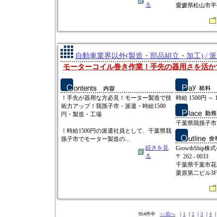
る
愛媛県松山市平井
自動車業界以外(製造・部品組立・加工) / 
モーターコイル巻き作業！手先の器用さを活か
！手先が器用な方必見！モーター製造で技
時給 1500円 ～ 
術力アップ！我孫子市・派遣・時給1500
円・製造・工場
千葉県我孫子市岡
！時給1500円の派遣社員として、千葉県我
孫子市でモーター製造の...
続きを見
GrowthShip株
る
〒 262 - 0033
千葉県千葉市花見
栗原第二ビル3F
954件中
<<前へ
｜
1
｜
2
｜
3
｜
4
｜