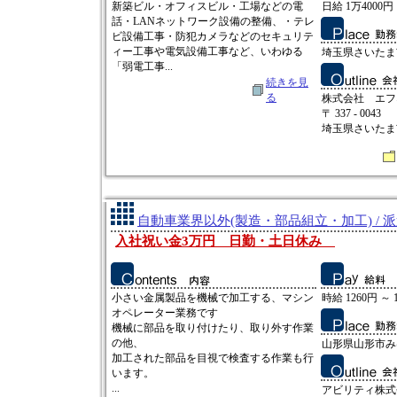
新築ビル・オフィスビル・工場などの電
日給 1万4000円 
話・LANネットワーク設備の整備、・テレ
ビ設備工事・防犯カメラなどのセキュリテ
ィー工事や電気設備工事など、いわゆる
埼玉県さいたま市
「弱電工事...
続きを見
る
株式会社 エフ
〒 337 - 0043
埼玉県さいたま市
自動車業界以外(製造・部品組立・加工) / 
入社祝い金3万円 日勤・土日休み
小さい金属製品を機械で加工する、マシン
時給 1260円 ～ 
オペレーター業務です
機械に部品を取り付けたり、取り外す作業
の他、
山形県山形市み
加工された部品を目視で検査する作業も行
います。
...
アビリティ株式