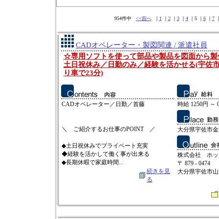
954件中
<<前へ
｜
1
｜
2
｜
3
｜
4
｜5 ｜
6
｜
7
CADオペレーター・製図関連 / 派遣社員
☆専用ソフトを使って部品や製品を図面から製
土日祝休み／日勤のみ／経験を活かせる(宇佐市
り車で23分)
CADオペレーター／日勤／首藤
時給 1250円 ～ 
＼ ご紹介するお仕事のPOINT ／
大分県宇佐市金
◆土日祝休みでプライベート充実
◆経験を活かして働く事が出来る
株式会社 ホッ
◆長期休暇で家庭時間...
〒 879 - 0474
続きを見
大分県宇佐市山下
る