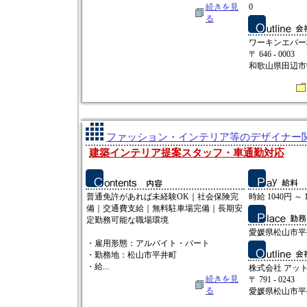
続きを見
0
る
ワーキンエバー
〒 646 - 0003
和歌山県田辺市中
ファッション・インテリア等のデザイナー関連
建築インテリア提案スタッフ・車通勤対応
普通免許があれば未経験OK｜社会保険完
時給 1040円 ～ 
備｜交通費支給｜無料駐車場完備｜長期安
定勤務可能な職場環境
愛媛県松山市平井
・雇用形態：アルバイト・パート
・勤務地：松山市平井町
・給...
株式会社 アッ
続きを見
〒 791 - 0243
る
愛媛県松山市平井