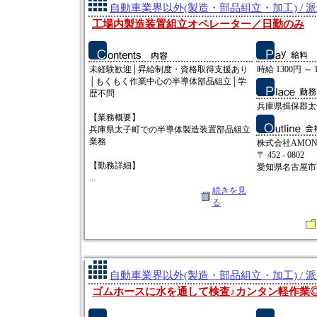
自動車業界以外(製造・部品組立・加工) / 
工場内製造装置組立オペレーター／日勤のみ
未経験歓迎│昇給制度・資格取得支援あり
時給 1300円 ～ 
│もくもく作業中心の半導体部品組立│学
歴不問
兵庫県揖保郡太
【業務概要】
兵庫県太子町での半導体製造装置部品組立
業務
株式会社AMO
〒 452 - 0802
【勤務詳細】
愛知県名古屋市西
...
続きを見
る
自動車業界以外(製造・部品組立・加工) / 
ゴムホースに水を通して検査♪カンタン軽作業