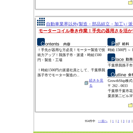
自動車業界以外(製造・部品組立・加工) / 
モーターコイル巻き作業！手先の器用さを活か
！手先が器用な方必見！モーター製造で技
時給 1500円 ～ 
術力アップ！我孫子市・派遣・時給1500
円・製造・工場
千葉県我孫子市岡
！時給1500円の派遣社員として、千葉県我
孫子市でモーター製造の...
続きを見
GrowthShip株
る
〒 262 - 0033
千葉県千葉市花見
栗原第二ビル3F
954件中
<<前へ
｜
1
｜
2
｜
3
｜
4
｜