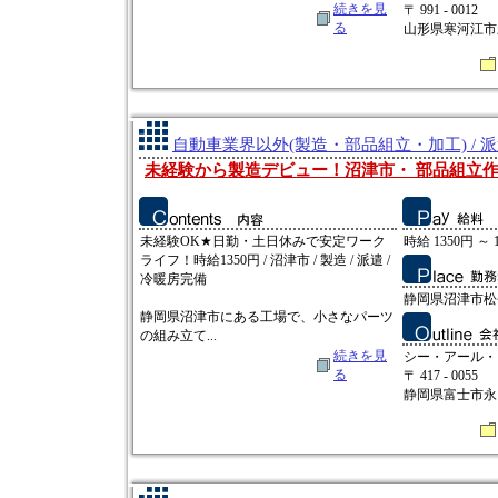
続きを見
〒 991 - 0012
る
山形県寒河江市新
自動車業界以外(製造・部品組立・加工) / 
未経験から製造デビュー！沼津市・ 部品組立
未経験OK★日勤・土日休みで安定ワーク
時給 1350円 ～ 
ライフ！時給1350円 / 沼津市 / 製造 / 派遣 /
冷暖房完備
静岡県沼津市松
静岡県沼津市にある工場で、小さなパーツ
の組み立て...
続きを見
シー・アール・
る
〒 417 - 0055
静岡県富士市永田