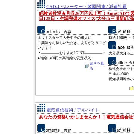
CADオペレーター・製図関連 / 派遣社員
経験者歓迎★月収26万円以上可！AutoCAD
日125日・空調完備オフィス(大分市三川新町/高
ホットスタッフ大分中央の求人に
時給 1400円 ～ 
ご興味をお持ちいただき、ありがとうござ
います！
＊―――――おすすめPOINT―――――＊
大分県大分市三
●時給1,400円の高時給で安定収入...
続きを見
る
株式会社ホット
〒 444 - 0009
愛知県岡崎市小呂
電気通信技術 / アルバイト
あなたの資格いかしませんか！！電気通信会社