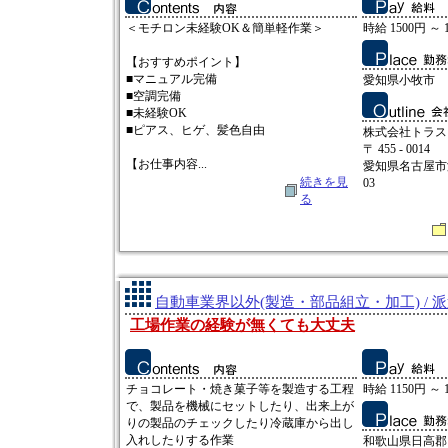
＜モチロン未経験OK＆簡単軽作業＞
時給 1500円 ～ 
【おすすめポイント】
■マニュアル完備
愛知県小牧市
■空調完備
■未経験OK
■ピアス、ヒゲ、髪色自由
株式会社トラス
〒 455 - 0014
【お仕事内容...
愛知県名古屋市
続きを見
03
る
自動車業界以外(製造・部品組立・加工) / 
工場作業の経験が無くても大丈夫
チョコレート・焼き菓子等を製造する工程
時給 1150円 ～ 
で、製品を機械にセットしたり、出来上が
りの製品のチェックしたり冷蔵庫から出し
入れしたりする作業
和歌山県日高郡