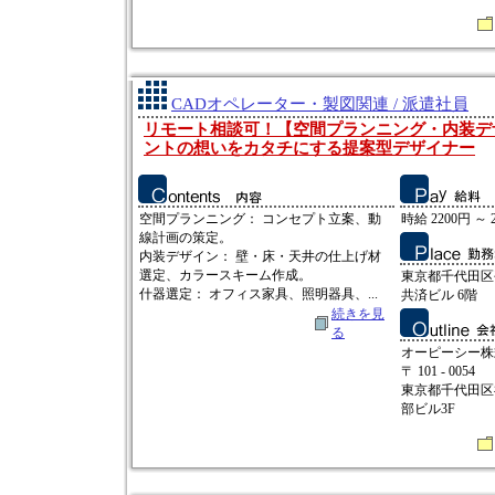
CADオペレーター・製図関連 / 派遣社員
リモート相談可！【空間プランニング・内装デ
ントの想いをカタチにする提案型デザイナー
空間プランニング： コンセプト立案、動
時給 2200円 ～ 
線計画の策定。
内装デザイン： 壁・床・天井の仕上げ材
選定、カラースキーム作成。
東京都千代田区
什器選定： オフィス家具、照明器具、...
共済ビル 6階
続きを見
る
オーピーシー株
〒 101 - 0054
東京都千代田区
部ビル3F