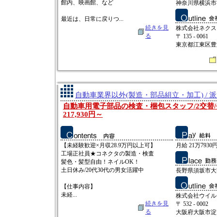
館内、映画館、など
神奈川県横浜市神
最近は、日常に戻りつ...
続きを見
株式会社ネクス
る
〒 135 - 0061
東京都江東区豊洲3
自動車業界以外(製造・部品組立・加工) / 
自動車用電子部品の検査・梱包スタッフ/2交替/
217,930円～
【未経験歓迎×月収28.9万円以上可】
月給 21万7930円
工場正社員★コネクタの製造・検査
髪色・髪型自由！ネイルOK！
土日休み/20代30代の男女活躍中
長野県須坂市大
【仕事内容】
未経...
株式会社ウイル
続きを見
〒 532 - 0002
る
大阪府大阪市淀