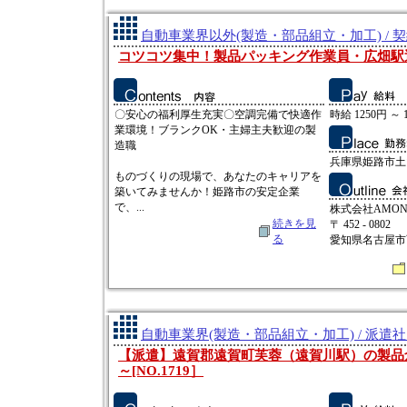
自動車業界以外(製造・部品組立・加工) / 
コツコツ集中！製品パッキング作業員・広畑駅
〇安心の福利厚生充実〇空調完備で快適作
時給 1250円 ～ 
業環境！ブランクOK・主婦主夫歓迎の製
造職
兵庫県姫路市土
ものづくりの現場で、あなたのキャリアを
築いてみませんか！姫路市の安定企業
で、...
株式会社AMO
続きを見
〒 452 - 0802
る
愛知県名古屋市西
自動車業界(製造・部品組立・加工) / 派遣
【派遣】遠賀郡遠賀町芙蓉（遠賀川駅）の製品倉庫
～[NO.1719］