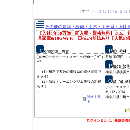
77件中 ｜1 ｜
2
｜
3
｜
4
｜
5
｜
6
｜
7
その他の建築・設備・土木・工事系 / 正社
【入社1年30万贈・即入寮・資格無料】ジム、
具家電&10GWi-Fi 日払い(前払あり【人気の
((●≧∀≦)━☆ティーエスケイの特典━(ﾟ∀ﾟ)
月給 30万円 ～ 
━!!
（1）無料で多数の建設系の資格取得で
神奈川県横浜市
きます!
（2）新設トレーニングジム併設の新寮
あり！
ティーエスケイ
...
〒 212 - 0054
続きを見
神奈川県川崎市幸
る
ログインまたは、新規会員