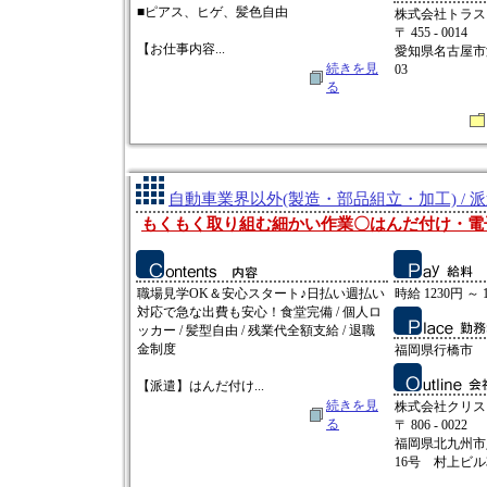
■ピアス、ヒゲ、髪色自由
株式会社トラス
〒 455 - 0014
【お仕事内容...
愛知県名古屋市
続きを見
03
る
自動車業界以外(製造・部品組立・加工) / 
もくもく取り組む細かい作業〇はんだ付け・電
職場見学OK＆安心スタート♪日払い週払い
時給 1230円 ～ 
対応で急な出費も安心！食堂完備 / 個人ロ
ッカー / 髪型自由 / 残業代全額支給 / 退職
金制度
福岡県行橋市
【派遣】はんだ付け...
続きを見
株式会社クリス
る
〒 806 - 0022
福岡県北九州市
16号 村上ビル