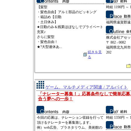
【髪型
時給 1190円 ～ 
・髪色自由】アルミ部品のピッキング
・箱詰め【日勤
・土日休み】
福岡県遠賀郡遠
★日勤のみ＆残業ほぼなしでプライベート
充実♪
さらに髪型
株式会社アセッ
・髪色自由！
〒 802 - 0082
★?大型連休あ...
福岡県北九州市小
続きを見
202
る
ゲーム、マルチメディア関連 / アルバイト
「ナレーター募集！」応募条件なしで簡単応募
合う夢への一歩！
今回の応募は、ナレーション収録を行って
時給 1350円 ～ 
頂けるナレーターを募集致します。
例）web広告、プラネタリウム、美術館の