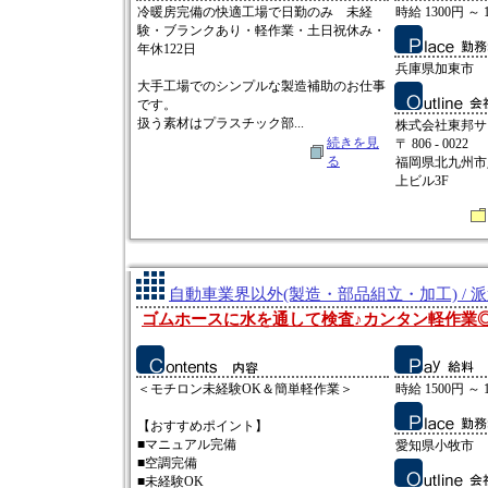
冷暖房完備の快適工場で日勤のみ 未経
時給 1300円 ～ 
験・ブランクあり・軽作業・土日祝休み・
年休122日
兵庫県加東市
大手工場でのシンプルな製造補助のお仕事
です。
扱う素材はプラスチック部...
株式会社東邦サ
続きを見
〒 806 - 0022
る
福岡県北九州市八
上ビル3F
自動車業界以外(製造・部品組立・加工) / 
ゴムホースに水を通して検査♪カンタン軽作業
＜モチロン未経験OK＆簡単軽作業＞
時給 1500円 ～ 
【おすすめポイント】
■マニュアル完備
愛知県小牧市
■空調完備
■未経験OK