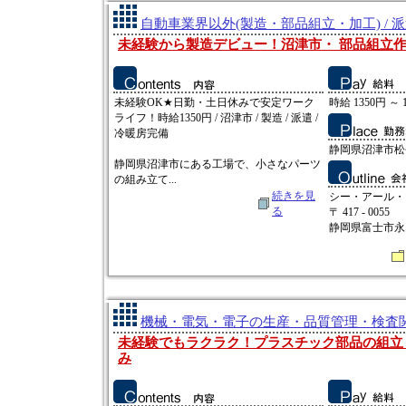
自動車業界以外(製造・部品組立・加工) / 
未経験から製造デビュー！沼津市・ 部品組立
未経験OK★日勤・土日休みで安定ワーク
時給 1350円 ～ 
ライフ！時給1350円 / 沼津市 / 製造 / 派遣 /
冷暖房完備
静岡県沼津市松
静岡県沼津市にある工場で、小さなパーツ
の組み立て...
続きを見
シー・アール・
る
〒 417 - 0055
静岡県富士市永田
機械・電気・電子の生産・品質管理・検査関連
未経験でもラクラク！プラスチック部品の組立
み