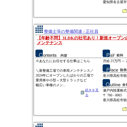
愛知県名古屋市守山
整備士等の整備関連 / 正社員
【年齢不問】3LDKの社宅あり！新規オープン
メンテナンス
※あなたにお任せする仕事はこちら
月給 21万円 ～ 
＼新整備工場での車両メンテナンス／
2024年にオープンしたばかりの工場で
香川県高松市朝日町
乗用車や小型～大型トラックなど
幅広い車種のメン...
続きを見
瀬戸内陸運株式
る
〒 760 - 0065
香川県高松市朝日町