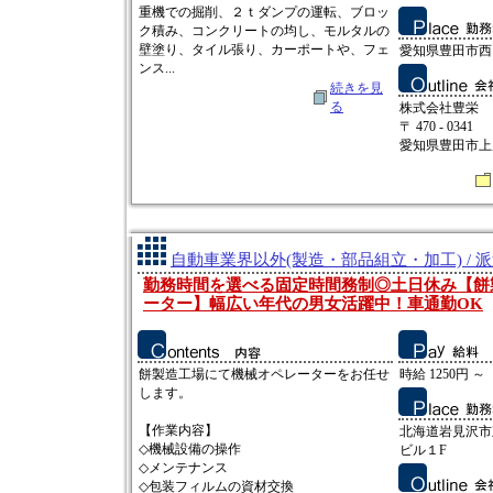
重機での掘削、２ｔダンプの運転、ブロッ
ク積み、コンクリートの均し、モルタルの
壁塗り、タイル張り、カーポートや、フェ
愛知県豊田市西山
ンス...
続きを見
る
株式会社豊栄
〒 470 - 0341
愛知県豊田市上原
自動車業界以外(製造・部品組立・加工) / 
勤務時間を選べる固定時間務制◎土日休み【餅
ーター】幅広い年代の男女活躍中！車通勤OK
餅製造工場にて機械オペレーターをお任せ
時給 1250円 ～
します。
【作業内容】
北海道岩見沢市五
◇機械設備の操作
ビル１F
◇メンテナンス
◇包装フィルムの資材交換