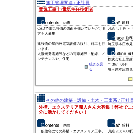
施工管理関連 / 正社員
電気工事士/電気主任技術者
CADで電気設備の図面を描いていただける
月給 45万円 ～ 
方を大募集！
建設物の屋内外電気設備の設計、施工を行
埼玉県本庄市見福3
います。
太陽光発電施設などの電線施設・配線、メ
ンテナンスや、住宅...
株式会社上里建
続きを見
〒 367 - 0044
る
埼玉県本庄市見福3
その他の建築・設備・土木・工事系 / 正社
外構、エクステリア職人さん大募集！弊社でこ
分に活かしてください！
一般住宅にての外構・エクステリア工事。
月給 26万4000