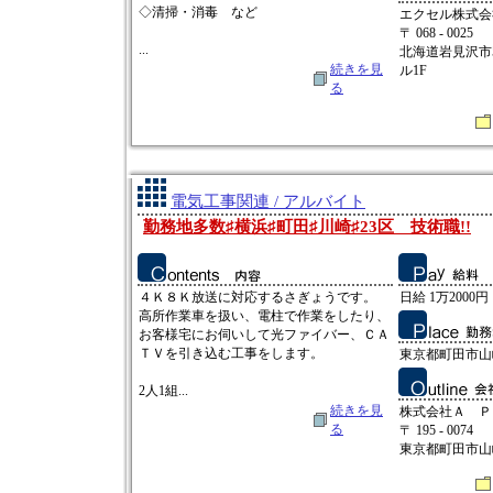
◇清掃・消毒 など
エクセル株式会
〒 068 - 0025
...
北海道岩見沢市5
続きを見
ル1F
る
電気工事関連 / アルバイト
勤務地多数♯横浜♯町田♯川崎♯23区 技術職!!
４Ｋ８Ｋ放送に対応するさぎょうです。
日給 1万2000円
高所作業車を扱い、電柱で作業をしたり、
お客様宅にお伺いして光ファイバー、ＣＡ
ＴＶを引き込む工事をします。
東京都町田市山
2人1組...
続きを見
株式会社Ａ Ｐ
る
〒 195 - 0074
東京都町田市山崎