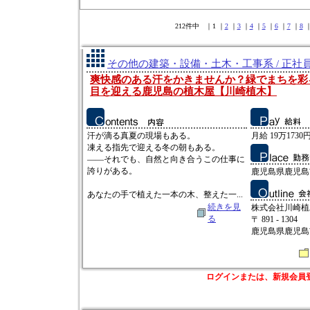
212件中 ｜1 ｜
2
｜
3
｜
4
｜
5
｜
6
｜
7
｜
8
その他の建築・設備・土木・工事系 / 正社
爽快感のある汗をかきませんか？緑でまちを彩
目を迎える鹿児島の植木屋【川崎植木】
汗が滴る真夏の現場もある。
月給 19万1730円
凍える指先で迎える冬の朝もある。
――それでも、自然と向き合うこの仕事に
誇りがある。
鹿児島県鹿児島市
あなたの手で植えた一本の木、整えた一...
続きを見
株式会社川崎植
る
〒 891 - 1304
鹿児島県鹿児島市
ログインまたは、新規会員