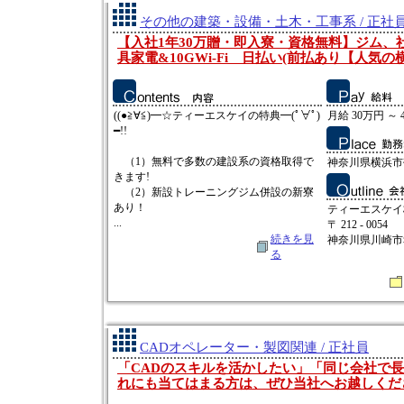
その他の建築・設備・土木・工事系 / 正社
【入社1年30万贈・即入寮・資格無料】ジム、
具家電&10GWi-Fi 日払い(前払あり【人気の
((●≧∀≦)━☆ティーエスケイの特典━(ﾟ∀ﾟ)
月給 30万円 ～ 
━!!
（1）無料で多数の建設系の資格取得で
神奈川県横浜市
きます!
（2）新設トレーニングジム併設の新寮
あり！
ティーエスケイ
...
〒 212 - 0054
続きを見
神奈川県川崎市幸
る
CADオペレーター・製図関連 / 正社員
「CADのスキルを活かしたい」「同じ会社で
れにも当てはまる方は、ぜひ当社へお越しくだ