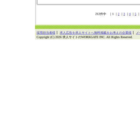
212件中 ｜1 ｜
2
｜
3
｜
4
｜
5
採用担当者様
求人広告を求人サイトへ無料掲載をお考えの企業様
メ
Copyright (C) 2026 求人サイトのWORKGATE INC. All Rights Reserved.