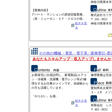
神奈川県厚木市岡
【業務内容】
アパート・マンションの原状回復業務。
株式会社モリサ
（床・ジュータン・ＣＦ・クロスの張...
〒 243 - 0021
続きを見
神奈川県厚木市
る
その他の機械・電気・電子系 / 業務委託-
あなたもスキルアップ・収入アップしませんか
お客様宅に出張訪問し、家電製品(エアコ
修理業務は完全出
ン・冷蔵庫・洗濯機・電子レンジ等)の修
理をするお仕事がメインです。未経験から
の方も活躍しています。
愛知県名古屋市
３－１B メゾ
「やりがい」を感...
続きを見
る
有限会社 シス
〒 463 - 0032