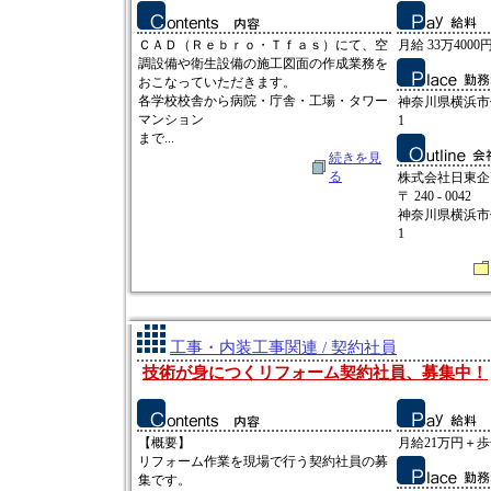
ＣＡＤ（Ｒｅｂｒｏ・Ｔｆａｓ）にて、空
月給 33万4000円
調設備や衛生設備の施工図面の作成業務を
おこなっていただきます。
各学校校舎から病院・庁舎・工場・タワー
神奈川県横浜市保
マンション
1
まで...
続きを見
る
株式会社日東企
〒 240 - 0042
神奈川県横浜市保
1
工事・内装工事関連 / 契約社員
技術が身につくリフォーム契約社員、募集中！
【概要】
月給21万円＋歩合
リフォーム作業を現場で行う契約社員の募
集です。