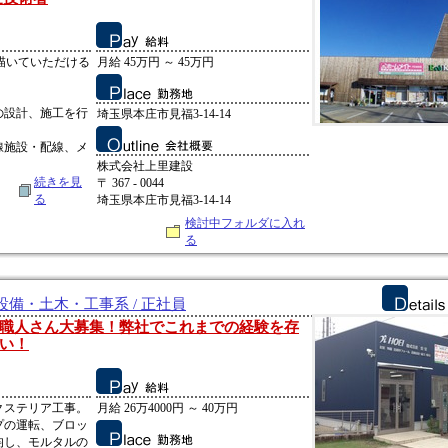
描いていただける
月給 45万円 ～ 45万円
の設計、施工を行
埼玉県本庄市見福3-14-14
線施設・配線、メ
株式会社上里建設
続きを見
〒 367 - 0044
る
埼玉県本庄市見福3-14-14
検討中フォルダに入れ
る
備・土木・工事系 / 正社員
職人さん大募集！弊社でこれまでの経験を存
い！
クステリア工事。
月給 26万4000円 ～ 40万円
プの運転、ブロッ
均し、モルタルの