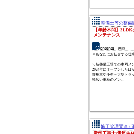
整備士等の整備関
【年齢不問】3LD
メンテナンス
※あなたにお任せする仕
＼新整備工場での車両メ
2024年にオープンしたば
乗用車や小型～大型トラ
幅広い車種のメン...
施工管理関連 / 
電気工事士/電気主