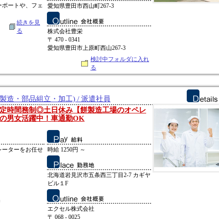
ーポートや、フェ
愛知県豊田市西山町267-3
続きを見
る
株式会社豊栄
〒 470 - 0341
愛知県豊田市上原町西山267-3
検討中フォルダに入れ
る
製造・部品組立・加工) / 派遣社員
定時間務制◎土日休み【餅製造工場のオペレ
の男女活躍中！車通勤OK
レーターをお任せ
時給 1250円 ～
北海道岩見沢市五条西三丁目2-7 カギヤ
ビル１F
換
エクセル株式会社
〒 068 - 0025