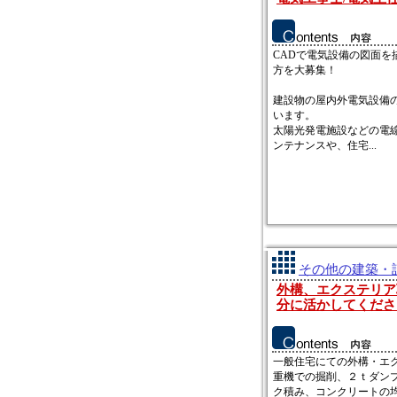
CADで電気設備の図面を
方を大募集！
建設物の屋内外電気設備
います。
太陽光発電施設などの電
ンテナンスや、住宅...
その他の建築・設
外構、エクステリア
分に活かしてくださ
一般住宅にての外構・エ
重機での掘削、２ｔダン
ク積み、コンクリートの