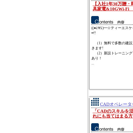
【入社1年30万贈
具家電&10GWi-
((●≧∀≦)━☆ティーエスケ
━!!
（1）無料で多数の建設
きます!
（2）新設トレーニング
あり！
...
CADオペレータ
「CADのスキルを
れにも当てはまる方