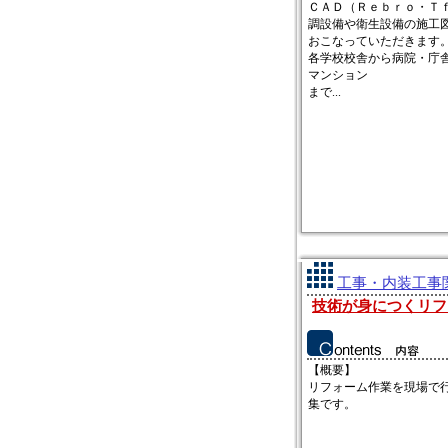
ＣＡＤ（Ｒｅｂｒｏ・Ｔ
調設備や衛生設備の施工
おこなっていただきます
各学校校舎から病院・庁
マンション
まで...
工事・内装工事関
技術が身につくリフ
【概要】
リフォーム作業を現場で
集です。