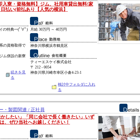
・即入寮・資格無料】ジム、社用車貸出無料!家
Fi 日払い(前払あり【人気の横浜】
イの特典━(ﾟ∀ﾟ)
月給 30万円 ～ 40万円
系の資格取得で
神奈川県横浜市鶴見区
ジム併設の新寮
ティーエスケイ株式会社
〒 212 - 0054
続きを見
神奈川県川崎市幸区小倉4-23-1
る
検討中フォルダに入れ
る
ー・製図関連 / 正社員
活かしたい」「同じ会社で長く働きたい」いず
は、ぜひ当社へお越しください！