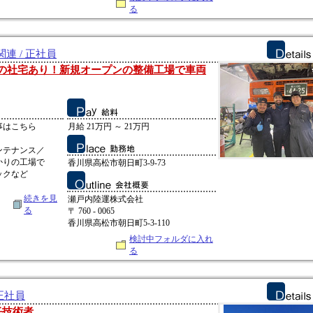
る
連 / 正社員
Kの社宅あり！新規オープンの整備工場で車両
事はこちら
月給 21万円 ～ 21万円
ンテナンス／
かりの工場で
香川県高松市朝日町3-9-73
ックなど
続きを見
瀬戸内陸運株式会社
る
〒 760 - 0065
香川県高松市朝日町5-3-110
検討中フォルダに入れ
る
正社員
任技術者