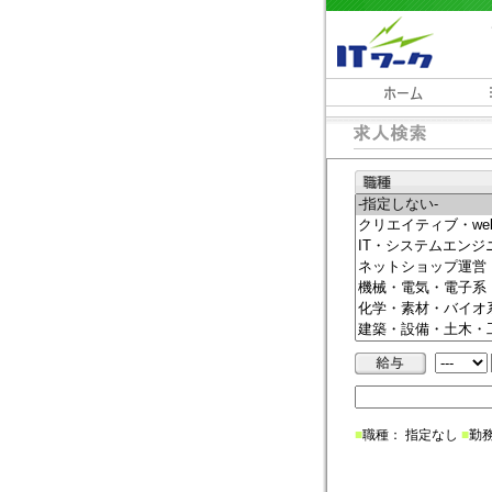
■
職種： 指定なし
■
勤