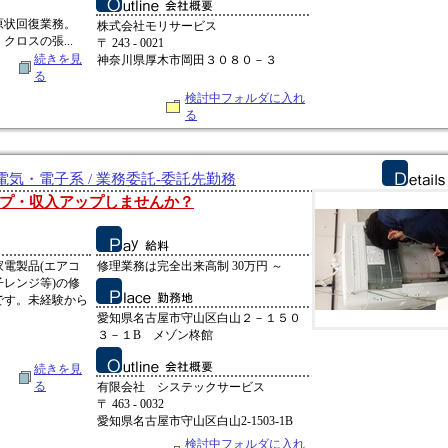
原状回復業務。
株式会社モリサービス
ロスの張...
〒 243 - 0021
続きを見
神奈川県厚木市岡田３０８０－３
る
検討中フォルダに入れ
る
気・電子系 / 業務委託-委託先勤務
プ・収入アップしませんか？
電製品(エアコ
修理業務は完全出来高制 30万円 ～
レンジ等)の修
です。未経験から
愛知県名古屋市守山区白山２－１５０
３－１B メゾン柊館
続きを見
る
有限会社 システックサービス
〒 463 - 0032
愛知県名古屋市守山区白山2-1503-1B
検討中フォルダに入れ