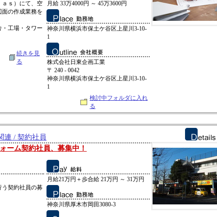
ｆａｓ）にて、空
月給 33万4000円 ～ 45万3600円
図面の作成業務を
。
舎・工場・タワー
神奈川県横浜市保土ケ谷区上星川3-10-
1
続きを見
る
株式会社日東企画工業
〒 240 - 0042
神奈川県横浜市保土ケ谷区上星川3-10-
1
検討中フォルダに入れ
る
連 / 契約社員
ォーム契約社員、募集中！
月給21万円＋歩合給 21万円 ～ 31万円
行う契約社員の募
神奈川県厚木市岡田3080-3