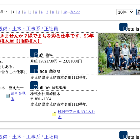
13件中 ｜1 ｜
2
｜
3
｜
4
｜
5
｜
6
｜
7
｜
8
｜
9
｜
10
...
次へ>>
備・土木・工事系 / 正社員
きませんか？緑でまちを彩る仕事です。55年
植木屋【川崎植木】
る。
月給 19万1730円 ～ 23万1000円
朝もある。
き合うこの仕事に
鹿児島県鹿児島市本名町1113番地
、整えた一...
続きを見
株式会社川崎植木
る
〒 891 - 1304
鹿児島県鹿児島市本名町1113番地
検討中フォルダに入れ
る
備・土木・工事系 / 正社員