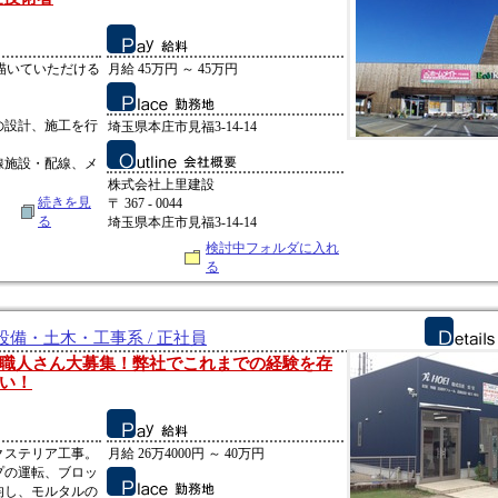
描いていただける
月給 45万円 ～ 45万円
の設計、施工を行
埼玉県本庄市見福3-14-14
線施設・配線、メ
株式会社上里建設
続きを見
〒 367 - 0044
る
埼玉県本庄市見福3-14-14
検討中フォルダに入れ
る
備・土木・工事系 / 正社員
職人さん大募集！弊社でこれまでの経験を存
い！
クステリア工事。
月給 26万4000円 ～ 40万円
プの運転、ブロッ
均し、モルタルの