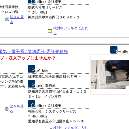
原状回復業務。
株式会社モリサービス
ロスの張...
〒 243 - 0021
続きを見
神奈川県厚木市岡田３０８０－３
る
検討中フォルダに入れ
る
気・電子系 / 業務委託-委託先勤務
プ・収入アップしませんか？
電製品(エアコ
修理業務は完全出来高制 30万円 ～
レンジ等)の修
です。未経験から
愛知県名古屋市守山区白山２－１５０
３－１B メゾン柊館
続きを見
る
有限会社 システックサービス
〒 463 - 0032
愛知県名古屋市守山区白山2-1503-1B
検討中フォルダに入れ