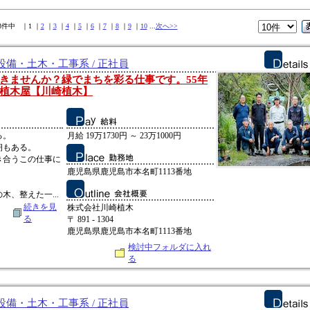
13件中 ｜1 ｜
2
｜
3
｜
4
｜
5
｜
6
｜
7
｜
8
｜
9
｜
10
...
次へ>>
備・土木・工事系 / 正社員
きませんか？緑でまちを彩る仕事です。55年
植木屋【川崎植木】
る。
月給 19万1730円 ～ 23万1000円
朝もある。
き合うこの仕事に
鹿児島県鹿児島市本名町1113番地
、整えた一...
続きを見
株式会社川崎植木
る
〒 891 - 1304
鹿児島県鹿児島市本名町1113番地
検討中フォルダに入れ
る
備・土木・工事系 / 正社員