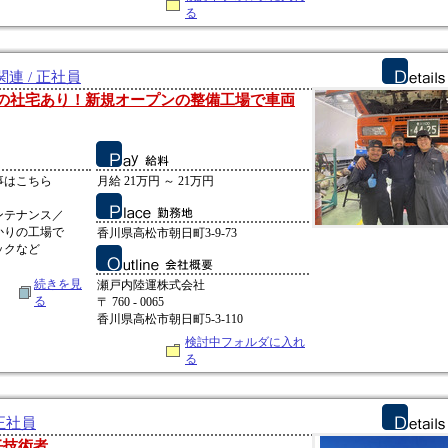
る
連 / 正社員
Kの社宅あり！新規オープンの整備工場で車両
事はこちら
月給 21万円 ～ 21万円
ンテナンス／
かりの工場で
香川県高松市朝日町3-9-73
ックなど
続きを見
瀬戸内陸運株式会社
る
〒 760 - 0065
香川県高松市朝日町5-3-110
検討中フォルダに入れ
る
正社員
任技術者