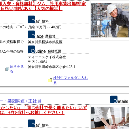
・即入寮・資格無料】ジム、社用車貸出無料!家
Fi 日払い(前払あり【人気の横浜】
イの特典━(ﾟ∀ﾟ)
月給 30万円 ～ 40万円
系の資格取得で
神奈川県横浜市鶴見区
ジム併設の新寮
ティーエスケイ株式会社
〒 212 - 0054
続きを見
神奈川県川崎市幸区小倉4-23-1
る
検討中フォルダに入れ
る
ー・製図関連 / 正社員
活かしたい」「同じ会社で長く働きたい」いず
は、ぜひ当社へお越しください！