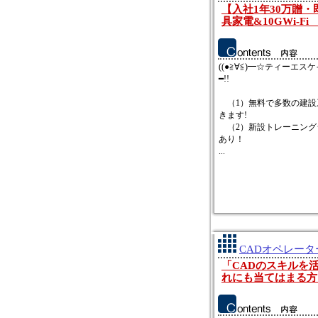
【入社1年30万贈
具家電&10GWi-
((●≧∀≦)━☆ティーエスケ
━!!
（1）無料で多数の建設
きます!
（2）新設トレーニング
あり！
...
CADオペレータ
「CADのスキルを
れにも当てはまる方