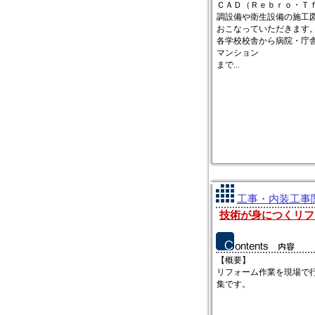
ＣＡＤ（Ｒｅｂｒｏ・Ｔ
調設備や衛生設備の施工
おこなっていただきます
各学校校舎から病院・庁
マンション
まで...
工事・内装工事関
技術が身につくリフ
【概要】
リフォーム作業を現場で
集です。