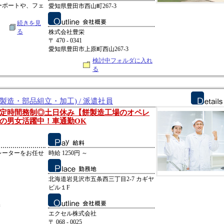
ーポートや、フェ
愛知県豊田市西山町267-3
続きを見
る
株式会社豊栄
〒 470 - 0341
愛知県豊田市上原町西山267-3
検討中フォルダに入れ
る
製造・部品組立・加工) / 派遣社員
定時間務制◎土日休み【餅製造工場のオペレ
の男女活躍中！車通勤OK
レーターをお任せ
時給 1250円 ～
北海道岩見沢市五条西三丁目2-7 カギヤ
ビル１F
換
エクセル株式会社
〒 068 - 0025