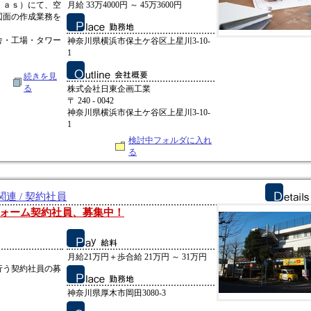
ｆａｓ）にて、空
月給 33万4000円 ～ 45万3600円
図面の作成業務を
。
舎・工場・タワー
神奈川県横浜市保土ケ谷区上星川3-10-
1
続きを見
る
株式会社日東企画工業
〒 240 - 0042
神奈川県横浜市保土ケ谷区上星川3-10-
1
検討中フォルダに入れ
る
連 / 契約社員
ォーム契約社員、募集中！
月給21万円＋歩合給 21万円 ～ 31万円
行う契約社員の募
神奈川県厚木市岡田3080-3