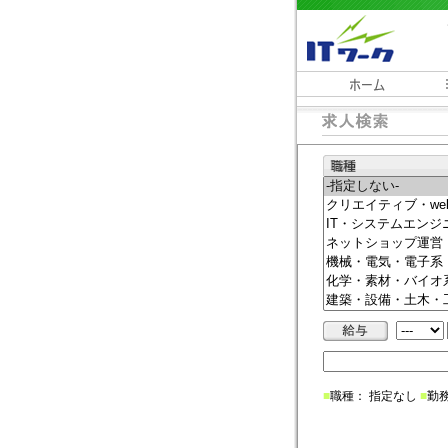
■
職種： 指定なし
■
勤