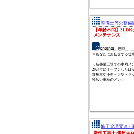
整備士等の整備関
【年齢不問】3LD
メンテナンス
※あなたにお任せする仕
＼新整備工場での車両メ
2024年にオープンしたば
乗用車や小型～大型トラ
幅広い車種のメン...
施工管理関連 / 
電気工事士/電気主