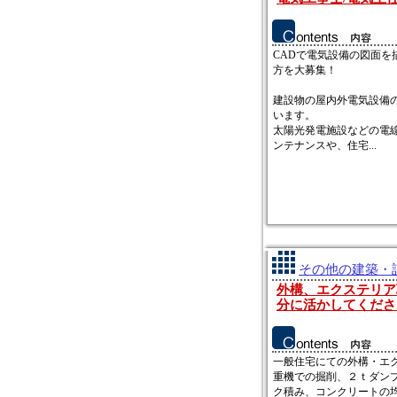
CADで電気設備の図面を
方を大募集！
建設物の屋内外電気設備
います。
太陽光発電施設などの電
ンテナンスや、住宅...
その他の建築・設
外構、エクステリア
分に活かしてくださ
一般住宅にての外構・エ
重機での掘削、２ｔダン
ク積み、コンクリートの