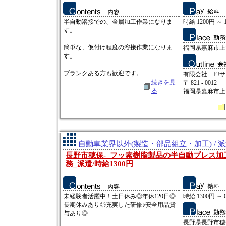
半自動溶接での、金属加工作業になりま
時給 1200円 ～ 
す。
簡単な、仮付け程度の溶接作業になりま
福岡県嘉麻市上
す。
ブランクある方も歓迎です。
有限会社 FJ
続きを見
〒 821 - 0012
る
福岡県嘉麻市上山田
自動車業界以外(製造・部品組立・加工) / 
長野市穂保‐_フッ素樹脂製品の半自動プレス加
務_派遣/時給1300円
未経験者活躍中！土日休み◎年休120日◎
時給 1300円 ～ 
長期休みあり◎充実した研修♪安全用品貸
与あり◎
長野県長野市穂保