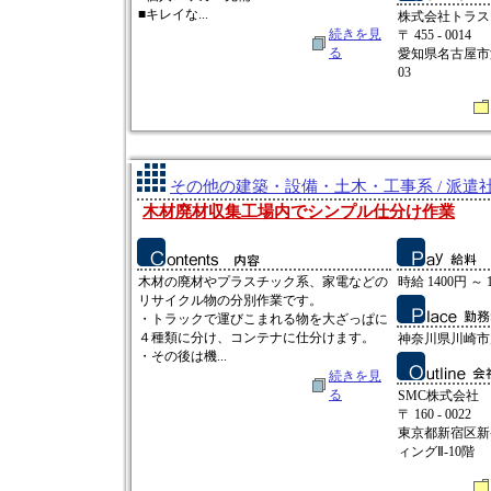
■キレイな...
株式会社トラス
続きを見
〒 455 - 0014
る
愛知県名古屋市
03
その他の建築・設備・土木・工事系 / 派遣
木材廃材収集工場内でシンプル仕分け作業
木材の廃材やプラスチック系、家電などの
時給 1400円 ～ 
リサイクル物の分別作業です。
・トラックで運びこまれる物を大ざっぱに
４種類に分け、コンテナに仕分けます。
神奈川県川崎市
・その後は機...
続きを見
る
SMC株式会社
〒 160 - 0022
東京都新宿区新宿
ィングⅡ-10階