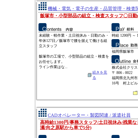
機械・電気・電子の生産・品質管理・検査関連
飯塚市・小型部品の組立・検査スタッフ〇日勤
未経験・軽作業・土日祝休み・日勤のみ・
時給 1200円 ～ 
年休127日／飯塚市で腰を据えて働ける組
立スタッフ
福岡県飯塚市
飯塚市の工場で、小型部品の組立・検査を
お任せします。
ライン作業はな...
株式会社クリス
続きを見
〒 806 - 0022
る
福岡県北九州市
16号 村上ビル
CADオペレーター・製図関連 / 派遣社員
高時給1300円/事務スタッフ/土日祝休み/残業
瀬/向之原駅から車で5分)