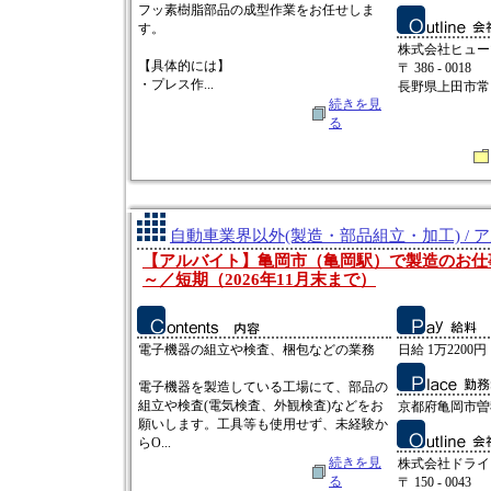
フッ素樹脂部品の成型作業をお任せしま
す。
株式会社ヒュー
【具体的には】
〒 386 - 0018
・プレス作...
長野県上田市常田2
続きを見
る
自動車業界以外(製造・部品組立・加工) / 
【アルバイト】亀岡市（亀岡駅）で製造のお仕事
～／短期（2026年11月末まで）
電子機器の組立や検査、梱包などの業務
日給 1万2200円
電子機器を製造している工場にて、部品の
組立や検査(電気検査、外観検査)などをお
京都府亀岡市曽
願いします。工具等も使用せず、未経験か
らO...
続きを見
株式会社ドライ
る
〒 150 - 0043