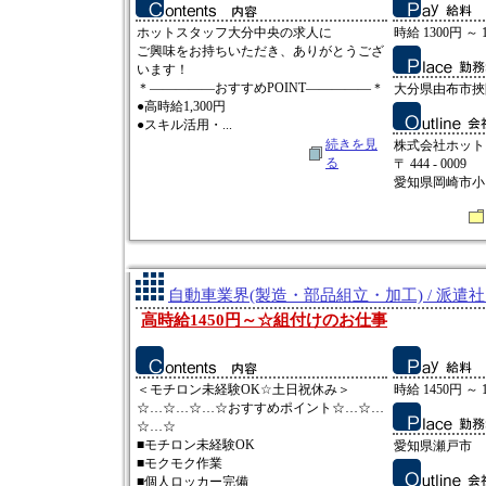
ホットスタッフ大分中央の求人に
時給 1300円 ～ 
ご興味をお持ちいただき、ありがとうござ
います！
＊―――――おすすめPOINT―――――＊
大分県由布市挾
●高時給1,300円
●スキル活用・...
続きを見
株式会社ホット
る
〒 444 - 0009
愛知県岡崎市小呂
自動車業界(製造・部品組立・加工) / 派遣
高時給1450円～☆組付けのお仕事
＜モチロン未経験OK☆土日祝休み＞
時給 1450円 ～ 
☆…☆…☆…☆おすすめポイント☆…☆…
☆…☆
■モチロン未経験OK
愛知県瀬戸市
■モクモク作業
■個人ロッカー完備