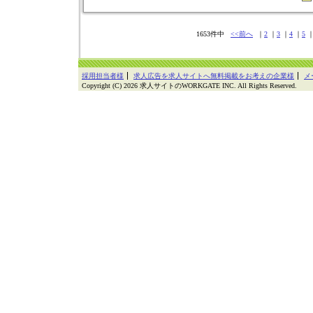
1653件中
<<前へ
｜
2
｜
3
｜
4
｜
5
採用担当者様
求人広告を求人サイトへ無料掲載をお考えの企業様
メ
Copyright (C) 2026 求人サイトのWORKGATE INC. All Rights Reserved.