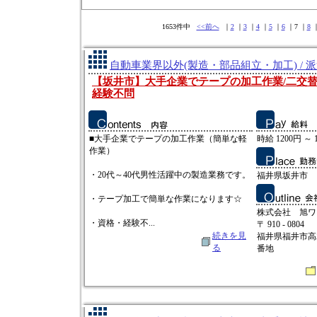
1653件中
<<前へ
｜
2
｜
3
｜
4
｜
5
｜
6
｜7 ｜
8
自動車業界以外(製造・部品組立・加工) / 
【坂井市】大手企業でテープの加工作業/二交替
経験不問
■大手企業でテープの加工作業（簡単な軽
時給 1200円 ～ 
作業）
・20代～40代男性活躍中の製造業務です。
福井県坂井市
・テープ加工で簡単な作業になります☆
株式会社 旭ワ
・資格・経験不...
〒 910 - 0804
続きを見
福井県福井市高
る
番地