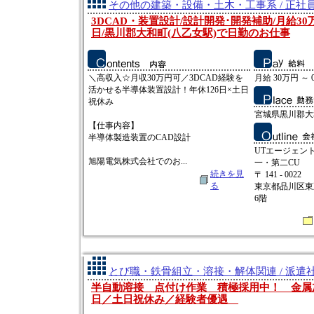
その他の建築・設備・土木・工事系 / 正社
3DCAD・装置設計/設計開発･開発補助/月給30万
日/黒川郡大和町(八乙女駅)で日勤のお仕事
＼高収入☆月収30万円可／3DCAD経験を
月給 30万円 ～ 
活かせる半導体装置設計！年休126日×土日
祝休み
宮城県黒川郡大
【仕事内容】
半導体製造装置のCAD設計
UTエージェン
旭陽電気株式会社でのお...
一・第二CU
続きを見
〒 141 - 0022
る
東京都品川区東五
6階
とび職・鉄骨組立・溶接・解体関連 / 派遣
半自動溶接 点付け作業 積極採用中！ 金属
日／土日祝休み／経験者優遇