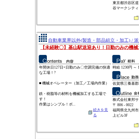
東京都渋谷区道
谷マークシティ 
自動車業界以外(製造・部品組立・加工) / 
【未経験〇】基山駅送迎あり！日勤のみの機械
年間休日127日×日勤のみ〇空調完備の快適
時給 1230円 ～ 
な工場！?
■ 機械オペレーター（加工／工場内作業）
佐賀県三養基郡
鉄・樹脂等の材料を機械加工する工場で
す！
株式会社東邦サ
作業はシンプル！ボ...
〒 806 - 0022
続きを見
福岡県北九州市八
る
上ビル3F