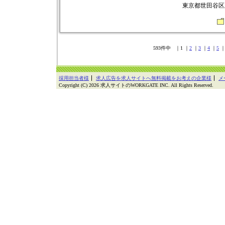
東京都世田谷区玉堤
593件中 ｜1 ｜
2
｜
3
｜
4
｜
5
採用担当者様
求人広告を求人サイトへ無料掲載をお考えの企業様
メ
Copyright (C) 2026 求人サイトのWORKGATE INC. All Rights Reserved.