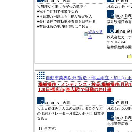
＼無理なく働ける安心の環境／
月給 23万円 ～ 
■完全予約制で残業少なめ
■月給30万円以上も可能な安定収入
■会社負担で自動車検査員を目指せる
福井県鯖江市有定
■有給休暇の平均取得数は年10日...
続きを見
る
株式会社カーボ
〒 910 - 0841
福井県福井市開発
自動車業界以外(製造・部品組立・加工) / 
機械操作・メンテナンス・検品/機械操作/月給19
120日/帯広市(帯広駅)で日勤のお仕事
＼土日祝休み／人気の日勤♪カタログなど
月給 19万5000円
の印刷オペレーター月収26万円可！残業少
なめ☆
北海道帯広市
【仕事内容】