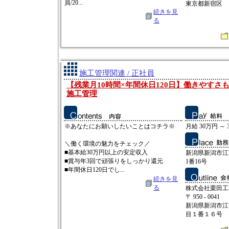
員/20...
東京都新宿区
続きを見
る
施工管理関連 / 正社員
【残業月10時間×年間休日120日】働きやすさ
施工管理
※あなたにお願いしたいことはコチラ※
月給 30万円 ～ 
＼働く環境の魅力をチェック／
■基本給30万円以上の安定収入
新潟県新潟市江
■賞与年3回で頑張りをしっかり還元
1番16号
■年間休日120日でし...
続きを見
る
株式会社栗田工
〒 950 - 0041
新潟県新潟市江
目１番１６号