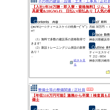
その他の建築・設備・土木・工事系 / 正社
【入社1年30万贈・即入寮・資格無料】ジム、
具家電&10GWi-Fi 日払い(前払あり【人気の
((●≧∀≦)━☆ティーエスケイの特典━(ﾟ∀ﾟ)
月給 30万円 ～ 
━!!
（1）無料で多数の建設系の資格取得で
神奈川県横浜市
きます!
（2）新設トレーニングジム併設の新寮
あり！
ティーエスケイ
...
〒 212 - 0054
続きを見
神奈川県川崎市幸
る
整備士等の整備関連 / 正社員
【年収510万円可能】激務から卒業！検査員も
備士