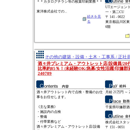
＊＊カタログチラシ等の枚葉印刷業務＊＊
UTエージェン
東洋株式会社での...
一・第二CU
続きを見
〒 141 - 0022
る
東京都品川区東五
6階
その他の建築・設備・土木・工事系 / 正社
酒々井プレミアム・アウトレット店/設備員/20
比率約85％！/未経験OK/急募/女性活躍/印旛郡
240789
酒々井アウトレット内で点検・整備のお仕
月給 21万円 ～ 
事をお任せします。
《主な業務》
千葉県印旛郡酒々
・施設内の点検
・整備
・付帯業務など
株式会社スタッ
酒々井プレミアム・アウトレット店/設備
〒 151 - 0051