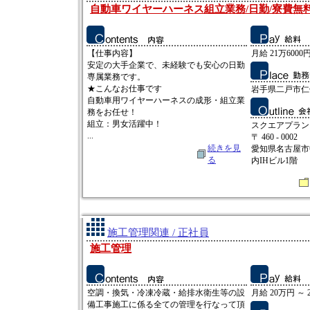
自動車ワイヤーハーネス組立業務/日勤/寮費無
【仕事内容】
月給 21万6000円
安定の大手企業で、未経験でも安心の日勤
専属業務です。
★こんなお仕事です
岩手県二戸市仁
自動車用ワイヤーハーネスの成形・組立業
務をお任せ！
組立：男女活躍中！
スクエアプラン
...
〒 460 - 0002
続きを見
愛知県名古屋市中
る
内IHビル1階
施工管理関連 / 正社員
施工管理
空調・換気・冷凍冷蔵・給排水衛生等の設
月給 20万円 ～ 
備工事施工に係る全ての管理を行なって頂