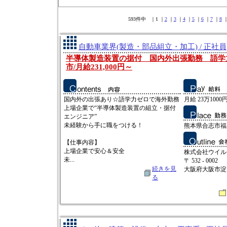
593件中 ｜1 ｜
2
｜
3
｜
4
｜
5
｜
6
｜
7
｜
8
自動車業界(製造・部品組立・加工) / 正社員
半導体製造装置の据付 国内外出張勤務 語学
市/月給231,000円～
国内外の出張あり☆語学力ゼロで海外勤務
月給 23万1000円
上場企業で“半導体製造装置の組立・据付
エンジニア”
未経験から手に職をつける！
熊本県合志市福
【仕事内容】
上場企業で安心＆安全
株式会社ウイル
未...
〒 532 - 0002
続きを見
大阪府大阪市淀
る