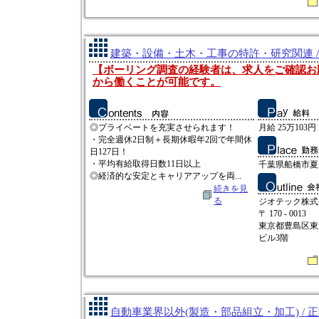
建築・設備・土木・工事の特許・研究関連 /
【ボーリング調査の経験者は、求人をご確認お
から働くことが可能です。
◎プライベートを充実させられます！
月給 25万103円
・完全週休2日制＋長期休暇年2回で年間休
日127日！
・平均有給取得日数11日以上
千葉県船橋市夏見
◎経済的な安定とキャリアアップを両...
続きを見
る
ジオテック株式
〒 170 - 0013
東京都豊島区東池
ビル3階
自動車業界以外(製造・部品組立・加工) / 