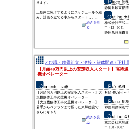
きます。
静岡県駿東郡清水
工期内に完了するようにスケジュールを組
み、計画を立てる事からスタートし、...
続きを見
株式会社平和エ
る
〒 413 - 0041
静岡県熱海市青葉
とび職・鉄骨組立・溶接・解体関連 / 正社
【月給40万円以上の安定収入スタート】高待
機オペレーター
【月給40万円以上の安定収入スタート】大
月給 40万円 ～ 
規模解体工事の重機オペレーター
【大規模解体工事の重機オペレーター】
若手からベテランまで揃った東輝建設で
神奈川県横浜市金
さらにキャリ...
続きを見
る
株式会社東輝建
〒 158 - 0087