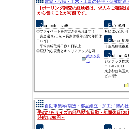
建築・設備・土木・工事の特許・研究関連 /
【ボーリング調査の経験者は、求人をご確認お
から働くことが可能です。
◎プライベートを充実させられます！
月給 25万103円
・完全週休2日制＋長期休暇年2回で年間休
日127日！
・平均有給取得日数11日以上
千葉県船橋市夏見
◎経済的な安定とキャリアアップを両...
続きを見
る
ジオテック株式
〒 170 - 0013
東京都豊島区東池
ビル3階
自動車業界(製造・部品組立・加工) / 契約
手のひらサイズの部品製造/日勤・年間休日129
時給1,290円～