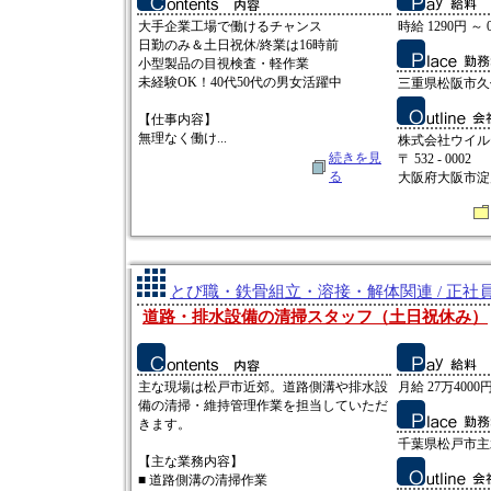
大手企業工場で働けるチャンス
時給 1290円 ～ 
日勤のみ＆土日祝休/終業は16時前
小型製品の目視検査・軽作業
未経験OK！40代50代の男女活躍中
三重県松阪市久
【仕事内容】
無理なく働け...
株式会社ウイル
続きを見
〒 532 - 0002
る
大阪府大阪市淀
とび職・鉄骨組立・溶接・解体関連 / 正社
道路・排水設備の清掃スタッフ（土日祝休み）
主な現場は松戸市近郊。道路側溝や排水設
月給 27万4000
備の清掃・維持管理作業を担当していただ
きます。
千葉県松戸市主水
【主な業務内容】
■ 道路側溝の清掃作業