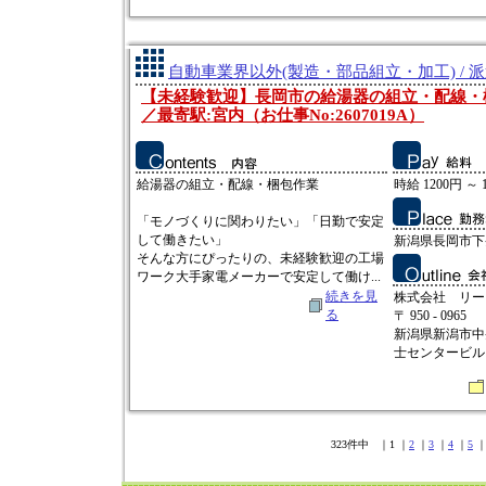
自動車業界以外(製造・部品組立・加工) / 
【未経験歓迎】長岡市の給湯器の組立・配線・
／最寄駅:宮内（お仕事No:2607019A）
給湯器の組立・配線・梱包作業
時給 1200円 ～ 
「モノづくりに関わりたい」「日勤で安定
して働きたい」
新潟県長岡市下
そんな方にぴったりの、未経験歓迎の工場
ワーク大手家電メーカーで安定して働け...
続きを見
株式会社 リー
る
〒 950 - 0965
新潟県新潟市中
士センタービルⅡ
323件中 ｜1 ｜
2
｜
3
｜
4
｜
5