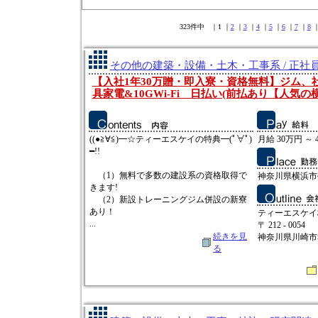
323件中 ｜1 ｜
2
｜
3
｜
4
｜
5
｜
6
｜
7
｜
8
その他の建築・設備・土木・工事系 / 正社
【入社1年30万贈・即入寮・資格無料】ジム、
具家電&10GWi-Fi 日払い(前払あり【人気の
((●≧∀≦)━☆ティーエスケイの特典━(ﾟ∀ﾟ)
月給 30万円 ～ 
━!!
（1）無料で多数の建設系の資格取得で
神奈川県横浜市
きます!
（2）新設トレーニングジム併設の新寮
あり！
ティーエスケイ
...
〒 212 - 0054
続きを見
神奈川県川崎市幸
る