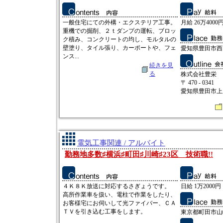
一般住宅にての外構・エクステリア工事。
月給 26万4000
重機での掘削、２ｔダンプの運転、ブロッ
ク積み、コンクリートの均し、モルタルの
壁塗り、タイル張り、カーポートや、フェ
愛知県豊田市西山
ンス...
続きを見
る
株式会社豊栄
〒 470 - 0341
愛知県豊田市上原
電気工事関連 / アルバイト
勤務地多数♯横浜♯町田♯川崎♯23区 技術職!!
４Ｋ８Ｋ放送に対応するさぎょうです。
日給 1万2000円
高所作業車を扱い、電柱で作業をしたり、
お客様宅にお伺いして光ファイバー、ＣＡ
ＴＶを引き込む工事をします。
東京都町田市山