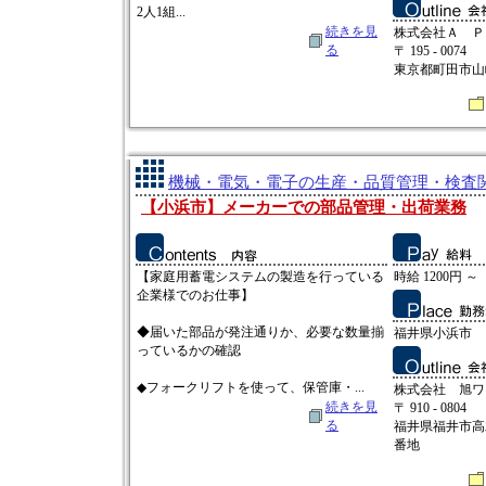
2人1組...
続きを見
株式会社Ａ Ｐ
る
〒 195 - 0074
東京都町田市山崎
機械・電気・電子の生産・品質管理・検査関連
【小浜市】メーカーでの部品管理・出荷業務
【家庭用蓄電システムの製造を行っている
時給 1200円 ～
企業様でのお仕事】
◆届いた部品が発注通りか、必要な数量揃
福井県小浜市
っているかの確認
◆フォークリフトを使って、保管庫・...
株式会社 旭ワ
続きを見
〒 910 - 0804
る
福井県福井市高
番地