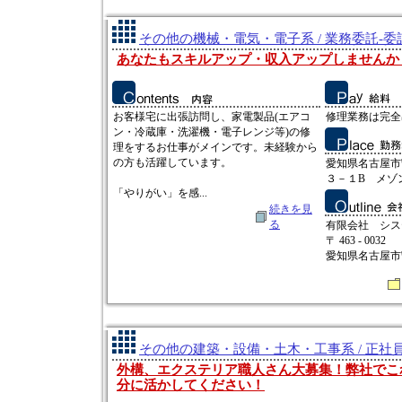
その他の機械・電気・電子系 / 業務委託-
あなたもスキルアップ・収入アップしませんか
お客様宅に出張訪問し、家電製品(エアコ
修理業務は完全出
ン・冷蔵庫・洗濯機・電子レンジ等)の修
理をするお仕事がメインです。未経験から
の方も活躍しています。
愛知県名古屋市
３－１B メゾ
「やりがい」を感...
続きを見
る
有限会社 シス
〒 463 - 0032
愛知県名古屋市守山
その他の建築・設備・土木・工事系 / 正社
外構、エクステリア職人さん大募集！弊社でこ
分に活かしてください！