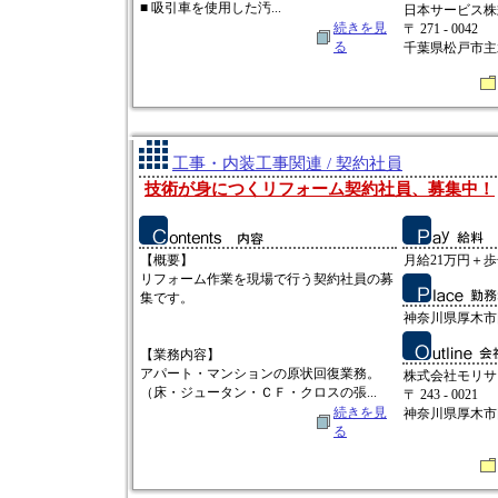
■ 吸引車を使用した汚...
日本サービス株
続きを見
〒 271 - 0042
る
千葉県松戸市主
工事・内装工事関連 / 契約社員
技術が身につくリフォーム契約社員、募集中！
【概要】
月給21万円＋歩合
リフォーム作業を現場で行う契約社員の募
集です。
神奈川県厚木市岡
【業務内容】
アパート・マンションの原状回復業務。
株式会社モリサ
（床・ジュータン・ＣＦ・クロスの張...
〒 243 - 0021
続きを見
神奈川県厚木市
る