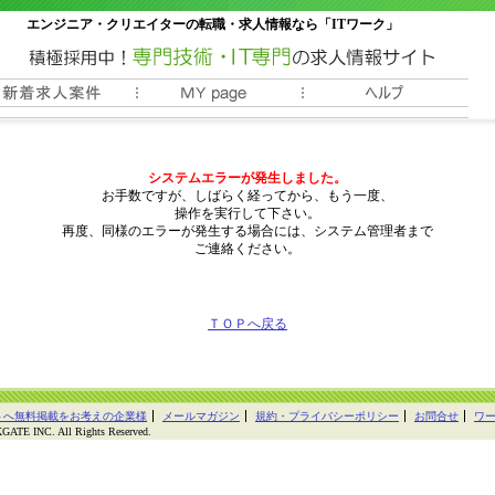
エンジニア・クリエイターの転職・求人情報なら「ITワーク」
常時3000件以上の求人情報掲載中
システムエラーが発生しました。
お手数ですが、しばらく経ってから、もう一度、
操作を実行して下さい。
再度、同様のエラーが発生する場合には、システム管理者まで
ご連絡ください。
ＴＯＰへ戻る
トへ無料掲載をお考えの企業様
メールマガジン
規約・プライバシーポリシー
お問合せ
ワ
E INC. All Rights Reserved.