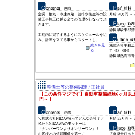
空調・換気・冷凍冷蔵・給排水衛生等の設
月給 20万円 ～ 
備工事施工に係る全ての管理を行なって頂
きます。
静岡県駿東郡清水
工期内に完了するようにスケジュールを組
み、計画を立てる事からスタートし、...
続きを見
株式会社平和エ
る
〒 413 - 0041
静岡県熱海市青葉
整備士等の整備関連 / 正社員
【この条件マジです】自動車整備経験6ヶ月以上
円～！
＼株式会社NIIZAWAってどんな会社？／
月給 35万円 ～ 
私たちNIIZAWAのモットーは
「ナンバーワンよりオンリーワン」！
お客様との信頼関係を第一に
広島県廿日市市沖