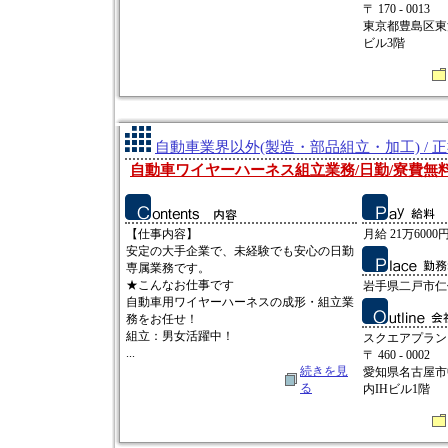
〒 170 - 0013
東京都豊島区東池
ビル3階
自動車業界以外(製造・部品組立・加工) / 
自動車ワイヤーハーネス組立業務/日勤/寮費無
【仕事内容】
月給 21万6000円
安定の大手企業で、未経験でも安心の日勤
専属業務です。
★こんなお仕事です
岩手県二戸市仁
自動車用ワイヤーハーネスの成形・組立業
務をお任せ！
組立：男女活躍中！
スクエアプラン
...
〒 460 - 0002
続きを見
愛知県名古屋市中
る
内IHビル1階