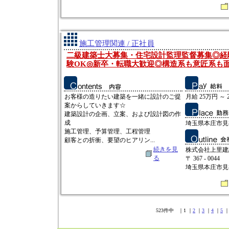
施工管理関連 / 正社員
二級建築士大募集・住宅設計監理監督募集◎経
験OK◎新卒・転職大歓迎◎構造系も意匠系も
お客様の造りたい建築を一緒に設計のご提
月給 25万円 ～ 
案からしていきます☆
建築設計の企画、立案、および設計図の作
成
埼玉県本庄市見福3
施工管理、予算管理、工程管理
顧客との折衝、要望のヒアリン...
続きを見
株式会社上里建
る
〒 367 - 0044
埼玉県本庄市見福3
523件中 ｜1 ｜
2
｜
3
｜
4
｜
5