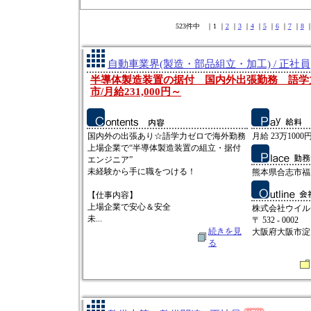
523件中 ｜1 ｜
2
｜
3
｜
4
｜
5
｜
6
｜
7
｜
8
自動車業界(製造・部品組立・加工) / 正社員
半導体製造装置の据付 国内外出張勤務 語学
市/月給231,000円～
国内外の出張あり☆語学力ゼロで海外勤務
月給 23万1000円
上場企業で“半導体製造装置の組立・据付
エンジニア”
未経験から手に職をつける！
熊本県合志市福
【仕事内容】
上場企業で安心＆安全
株式会社ウイル
未...
〒 532 - 0002
続きを見
大阪府大阪市淀
る