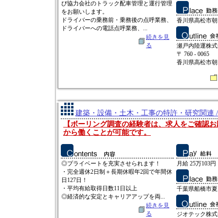
び協力会社のトラック配車管理と運行管理
をお願いします。
ドライバーの乗務前・乗務後の点呼業務、
香川県高松市朝日
ドライバーへの電話点呼業務、...
続きを見
る
瀬戸内陸運株式
〒 760 - 0065
香川県高松市朝日町
建築・設備・土木・工事の特許・研究関連 /
【ボーリング調査の経験者は、求人をご確認お
から働くことが可能です。
◎プライベートを充実させられます！
月給 25万103円
・完全週休2日制＋長期休暇年2回で年間休
日127日！
・平均有給取得日数11日以上
千葉県船橋市夏見
◎経済的な安定とキャリアアップを両...
続きを見
る
ジオテック株式