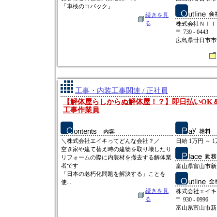
「車検のコバック」...
続きを見
る
株式会社ＮＩＩ
〒 739 - 0443
広島県廿日市市沖
工事・内装工事関連 / 正社員
【解体屋らしからぬ解体屋！？】即日払いOK
工事作業員
＼株式会社エイキってどんな会社？／
日給 1万円 ～ 
空き家や建て替え時の建物を取り壊したり
リフォームの際に内装材を撤去する解体業
者です
富山県富山市新庄
「日本の老朽化問題を解決する」ことを
使...
続きを見
株式会社エイキ
る
〒 930 - 0996
富山県富山市新庄