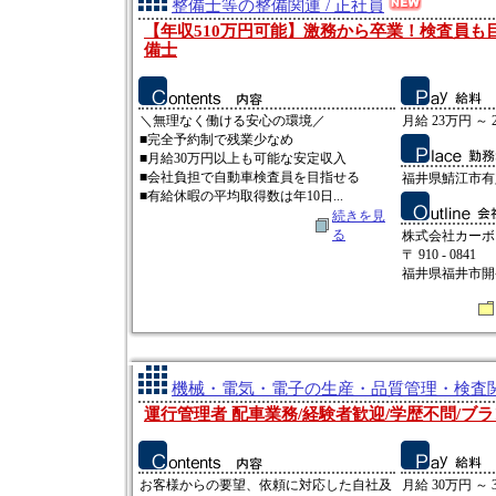
整備士等の整備関連 / 正社員
【年収510万円可能】激務から卒業！検査員も
備士
＼無理なく働ける安心の環境／
月給 23万円 ～ 
■完全予約制で残業少なめ
■月給30万円以上も可能な安定収入
■会社負担で自動車検査員を目指せる
福井県鯖江市有定
■有給休暇の平均取得数は年10日...
続きを見
る
株式会社カーボ
〒 910 - 0841
福井県福井市開発
機械・電気・電子の生産・品質管理・検査関連
運行管理者 配車業務/経験者歓迎/学歴不問/ブラ
お客様からの要望、依頼に対応した自社及
月給 30万円 ～ 