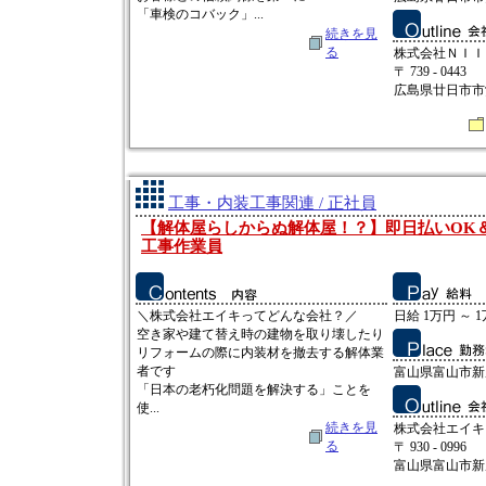
「車検のコバック」...
続きを見
る
株式会社ＮＩＩ
〒 739 - 0443
広島県廿日市市沖
工事・内装工事関連 / 正社員
【解体屋らしからぬ解体屋！？】即日払いOK
工事作業員
＼株式会社エイキってどんな会社？／
日給 1万円 ～ 
空き家や建て替え時の建物を取り壊したり
リフォームの際に内装材を撤去する解体業
者です
富山県富山市新庄
「日本の老朽化問題を解決する」ことを
使...
続きを見
株式会社エイキ
る
〒 930 - 0996
富山県富山市新庄