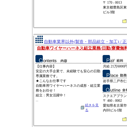
〒 170 - 0013
東京都豊島区東池
ビル3階
自動車業界以外(製造・部品組立・加工) / 
自動車ワイヤーハーネス組立業務/日勤/寮費無
【仕事内容】
月給 21万6000円
安定の大手企業で、未経験でも安心の日勤
専属業務です。
★こんなお仕事です
岩手県二戸市仁
自動車用ワイヤーハーネスの成形・組立業
務をお任せ！
組立：男女活躍中！
スクエアプラン
...
〒 460 - 0002
続きを見
愛知県名古屋市中
る
内IHビル1階