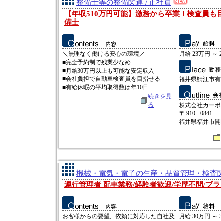
整備士等の整備関連 / 正社員
【年収510万円可能】激務から卒業！検査員も
備士
＼無理なく働ける安心の環境／
月給 23万円 ～ 
■完全予約制で残業少なめ
■月給30万円以上も可能な安定収入
■会社負担で自動車検査員を目指せる
福井県鯖江市有定
■有給休暇の平均取得数は年10日...
続きを見
る
株式会社カーボ
〒 910 - 0841
福井県福井市開発
機械・電気・電子の生産・品質管理・検査関連
運行管理者 配車業務/経験者歓迎/学歴不問/ブラ
お客様からの要望、依頼に対応した自社及
月給 30万円 ～ 