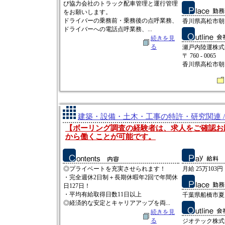
び協力会社のトラック配車管理と運行管理
をお願いします。
ドライバーの乗務前・乗務後の点呼業務、
香川県高松市朝日
ドライバーへの電話点呼業務、...
続きを見
る
瀬戸内陸運株式
〒 760 - 0065
香川県高松市朝日町
建築・設備・土木・工事の特許・研究関連 /
【ボーリング調査の経験者は、求人をご確認お
から働くことが可能です。
◎プライベートを充実させられます！
月給 25万103円
・完全週休2日制＋長期休暇年2回で年間休
日127日！
・平均有給取得日数11日以上
千葉県船橋市夏見
◎経済的な安定とキャリアアップを両...
続きを見
る
ジオテック株式