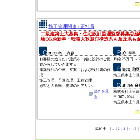
施工管理関連 / 正社員
二級建築士大募集・住宅設計監理監督募集◎経
験OK◎新卒・転職大歓迎◎構造系も意匠系も
お客様の造りたい建築を一緒に設計のご提
月給 25万円 ～ 
案からしていきます☆
建築設計の企画、立案、および設計図の作
成
埼玉県本庄市見福3
施工管理、予算管理、工程管理
顧客との折衝、要望のヒアリン...
続きを見
株式会社上里建
る
〒 367 - 0044
埼玉県本庄市見福3
523件中 ｜1 ｜
2
｜
3
｜
4
｜
5