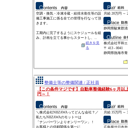
空調・換気・冷凍冷蔵・給排水衛生等の設
月給 20万円 ～ 
備工事施工に係る全ての管理を行なって頂
きます。
静岡県駿東郡清水
工期内に完了するようにスケジュールを組
み、計画を立てる事からスタートし、...
続きを見
株式会社平和エ
る
〒 413 - 0041
静岡県熱海市青葉
整備士等の整備関連 / 正社員
【この条件マジです】自動車整備経験6ヶ月以上
円～！
＼株式会社NIIZAWAってどんな会社？／
月給 35万円 ～ 
私たちNIIZAWAのモットーは
「ナンバーワンよりオンリーワン」！
お客様との信頼関係を第一に
広島県廿日市市沖