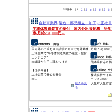
523件中 ｜1 ｜
2
｜
3
｜
4
｜
5
｜
6
｜
7
｜
8
自動車業界(製造・部品組立・加工) / 正社員
半導体製造装置の据付 国内外出張勤務 語学
市/月給231,000円～
国内外の出張あり☆語学力ゼロで海外勤務
月給 23万1000円
上場企業で“半導体製造装置の組立・据付
エンジニア”
未経験から手に職をつける！
熊本県合志市福
【仕事内容】
上場企業で安心＆安全
株式会社ウイル
未...
〒 532 - 0002
続きを見
大阪府大阪市淀
る