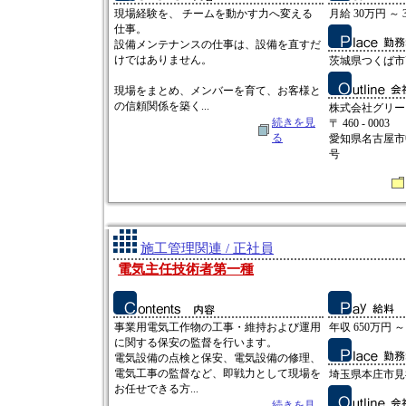
現場経験を、 チームを動かす力へ変える
月給 30万円 ～ 
仕事。
設備メンテナンスの仕事は、設備を直すだ
けではありません。
茨城県つくば市高
現場をまとめ、メンバーを育て、お客様と
の信頼関係を築く...
株式会社グリー
続きを見
〒 460 - 0003
る
愛知県名古屋市
号
施工管理関連 / 正社員
電気主任技術者第一種
事業用電気工作物の工事・維持および運用
年収 650万円 ～
に関する保安の監督を行います。
電気設備の点検と保安、電気設備の修理、
電気工事の監督など、即戦力として現場を
埼玉県本庄市見福3
お任せできる方...
続きを見