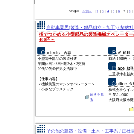
523件中
<<前へ
｜
2
｜
3
｜
4
｜
5
｜
6
｜7 ｜
8
自動車業界(製造・部品組立・加工) / 契約
指でつかめる小型部品の製造機械オペレーター/三
400円～
小型電子部品の製造検査
時給 1400円 ～ 
年間休日148日/4勤2休・2交替
20代30代40代男女活躍中
三重県津市新家
【仕事内容】
＜機械装置のマシンオペレーター＞
・小さなプラスチック...
株式会社ウイル
続きを見
〒 532 - 0002
る
大阪府大阪市淀
その他の建築・設備・土木・工事系 / 正社