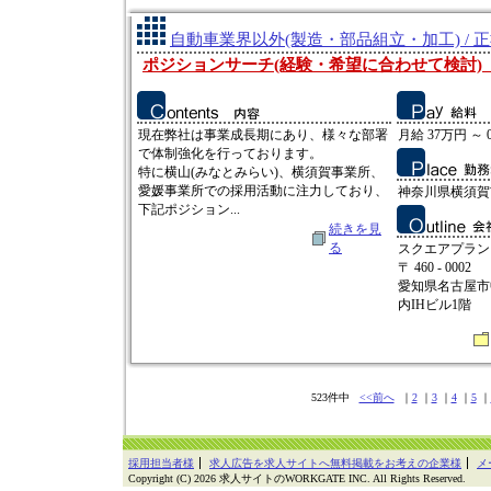
自動車業界以外(製造・部品組立・加工) / 
ポジションサーチ(経験・希望に合わせて検討)
現在弊社は事業成長期にあり、様々な部署
月給 37万円 ～ 
で体制強化を行っております。
特に横山(みなとみらい)、横須賀事業所、
愛媛事業所での採用活動に注力しており、
神奈川県横須賀
下記ポジション...
続きを見
る
スクエアプラン
〒 460 - 0002
愛知県名古屋市中
内IHビル1階
523件中
<<前へ
｜
2
｜
3
｜
4
｜
5
｜
採用担当者様
求人広告を求人サイトへ無料掲載をお考えの企業様
メ
Copyright (C) 2026 求人サイトのWORKGATE INC. All Rights Reserved.