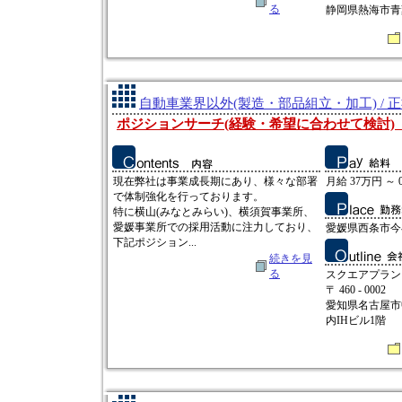
る
静岡県熱海市青葉
自動車業界以外(製造・部品組立・加工) / 
ポジションサーチ(経験・希望に合わせて検討)
現在弊社は事業成長期にあり、様々な部署
月給 37万円 ～ 
で体制強化を行っております。
特に横山(みなとみらい)、横須賀事業所、
愛媛事業所での採用活動に注力しており、
愛媛県西条市今在
下記ポジション...
続きを見
る
スクエアプラン
〒 460 - 0002
愛知県名古屋市中
内IHビル1階