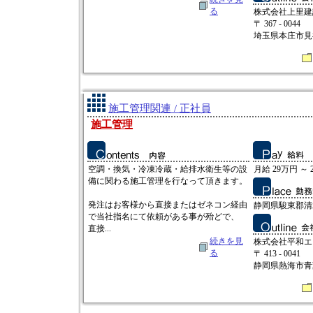
る
株式会社上里建
〒 367 - 0044
埼玉県本庄市見福3
施工管理関連 / 正社員
施工管理
空調・換気・冷凍冷蔵・給排水衛生等の設
月給 29万円 ～ 
備に関わる施工管理を行なって頂きます。
発注はお客様から直接またはゼネコン経由
静岡県駿東郡清水
で当社指名にて依頼がある事が殆どで、
直接...
続きを見
株式会社平和エ
る
〒 413 - 0041
静岡県熱海市青葉