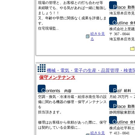
現場の管理と、お客様との打ち合わせ等
未経験でも、やる気があれば一緒に勉強し
ましょう！！
埼玉県本庄市見福3
又、年齢や学歴に関係なく成果を評価しま
す。
住宅現場監...
株式会社上里建
続きを見
〒 367 - 0044
る
埼玉県本庄市見福3
機械・電気・電子の生産・品質管理・検査関連
保守メンテナンス
空調・換気・冷凍冷蔵・給排水衛生等の設
月給 29万円 ～ 
備に関わる機器の修理・保守メンテナンス
を
担当頂きます。
静岡県駿東郡清水
修理はお客様から依頼があった際に、保守
は契約している企業様に...
株式会社平和エ
続きを見
〒 413 - 0041