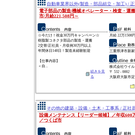
自動車業界以外(製造・部品組立・加工) / 
電子部品の製造/機械オペレーター・検査・運搬/
市/月給221,508円～
☆今だけ！祝金30万円キャンペーン☆
月給 22万1508円
樹脂製コネクタ部品の製造・運搬
2交替/正社員・月収例30万円以上
年間休日148日！製造未経験歓迎
三重県津市新家
【仕事内容】
＜自...
株式会社ウイル
続きを見
〒 532 - 0002
る
大阪府大阪市淀
その他の建築・設備・土木・工事系 / 正社
設備メンテナンス【リーダー候補】／年収600万
／つくば市