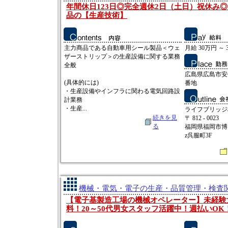
年間休日123日◎完全週休2日（土日）祝休み
品の【生産技術】
主力商品である自動車用シール製品＜ウェ
月給 30万円 ～ 
ザーストリップ＞の生産設備に関する業務
全般
広島県広島市安
(具体的には)
番地
・生産設備やインフラに関わる電気回路設
計業務
・生産...
ライフブリッジ
続きを見
〒 812 - 0023
る
福岡県福岡市博多
z呉服町3F
機械・電気・電子の生産・品質管理・検査関連
【電子基製造工場の機械オペレーター】未経験
料！20～50代男女スタッフ活躍中！週払いOK