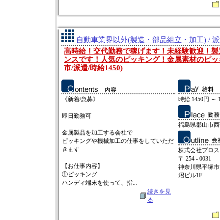
自動車業界以外(製造・部品組立・加工) / 
高時給！交代勤務で稼げます！未経験歓迎！製
ンスです！人気のピッキング！金属素材のピッ
市/派遣/時給1450)
《新着/急募》
時給 1450円 ～ 
即日勤務可
福島県郡山市西
金属製品を加工する会社で
ピッキングや機械加工の仕事をしていただ
きます
株式会社プロス
〒 254 - 0031
【お仕事内容】
神奈川県平塚市
①ピッキング
沼ビル1F
ハンディ端末を使って、指...
続きを見
る