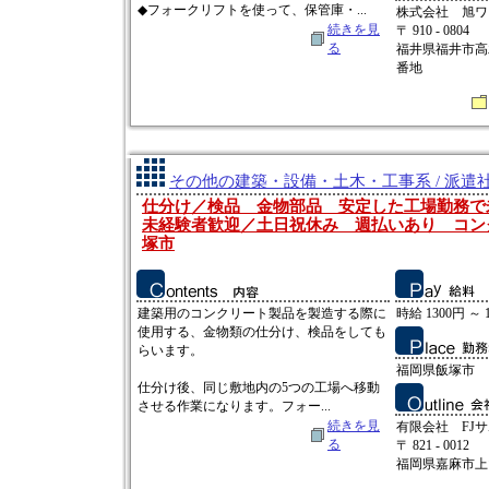
◆フォークリフトを使って、保管庫・...
株式会社 旭ワ
続きを見
〒 910 - 0804
る
福井県福井市高
番地
その他の建築・設備・土木・工事系 / 派遣
仕分け／検品 金物部品 安定した工場勤務
未経験者歓迎／土日祝休み 週払いあり コン
塚市
建築用のコンクリート製品を製造する際に
時給 1300円 ～ 
使用する、金物類の仕分け、検品をしても
らいます。
福岡県飯塚市
仕分け後、同じ敷地内の5つの工場へ移動
させる作業になります。フォー...
続きを見
有限会社 FJ
る
〒 821 - 0012
福岡県嘉麻市上山田