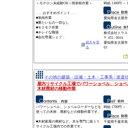
＜モチロン未経験OK☆簡単軽作業＞
時給 1300円 ～ 
……おすすめポイント……
■単純作業
愛知県名古屋市
■重たいもの一切なし
■モクモク作業
■キレイな職場
株式会社トラス
■会社専属シェフ...
〒 455 - 0014
続きを見
愛知県名古屋市
る
03
その他の建築・設備・土木・工事系 / 派遣
屋内リサイクル工場でパワーショベル、ショベ
木材廃材の移動作業
パワーショベル、ショベルローダーなどを
時給 1700円 ～
使っての木材、廃材などの移動作業です。
■木材家屋の廃材など、木を専門に扱うリ
千葉県千葉市美
サイクル工場内での作業です。