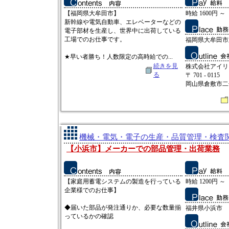
【福岡県大牟田市】
時給 1600円 ～
新幹線や電気自動車、エレベーターなどの
電子部材を生産し、世界中に出荷している
工場でのお仕事です。
福岡県大牟田市
★早い者勝ち！人数限定の高時給での...
続きを見
株式会社アイリ
る
〒 701 - 0115
岡山県倉敷市二子
機械・電気・電子の生産・品質管理・検査関連
【小浜市】メーカーでの部品管理・出荷業務
【家庭用蓄電システムの製造を行っている
時給 1200円 ～
企業様でのお仕事】
◆届いた部品が発注通りか、必要な数量揃
福井県小浜市
っているかの確認