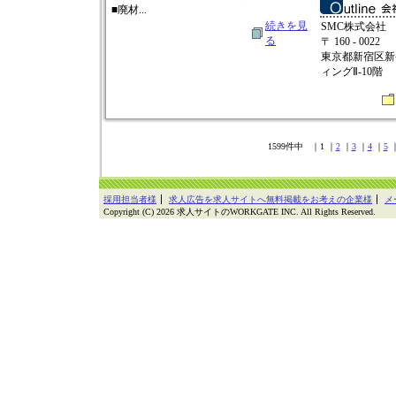
■廃材...
続きを見
SMC株式会社
る
〒 160 - 0022
東京都新宿区新宿
ィングⅡ-10階
1599件中 ｜1 ｜
2
｜
3
｜
4
｜
5
採用担当者様
求人広告を求人サイトへ無料掲載をお考えの企業様
メ
Copyright (C) 2026 求人サイトのWORKGATE INC. All Rights Reserved.