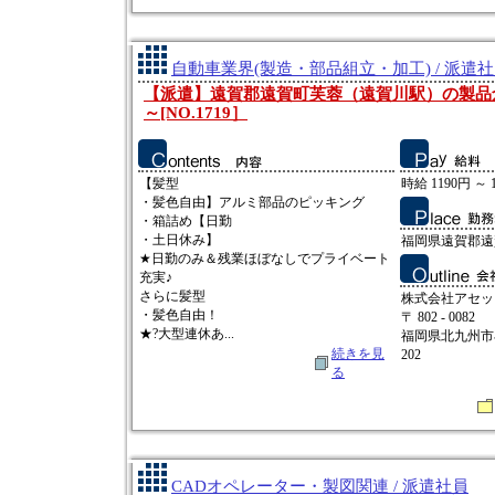
自動車業界(製造・部品組立・加工) / 派遣
【派遣】遠賀郡遠賀町芙蓉（遠賀川駅）の製品倉庫
～[NO.1719］
【髪型
時給 1190円 ～ 
・髪色自由】アルミ部品のピッキング
・箱詰め【日勤
・土日休み】
福岡県遠賀郡遠
★日勤のみ＆残業ほぼなしでプライベート
充実♪
さらに髪型
株式会社アセッ
・髪色自由！
〒 802 - 0082
★?大型連休あ...
福岡県北九州市小
続きを見
202
る
CADオペレーター・製図関連 / 派遣社員