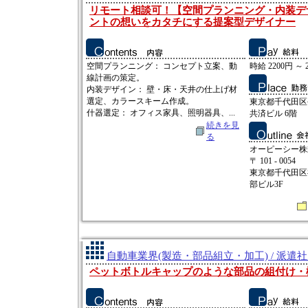
リモート相談可！【空間プランニング・内装デ
ントの想いをカタチにする提案型デザイナー
空間プランニング： コンセプト立案、動
時給 2200円 ～ 
線計画の策定。
内装デザイン： 壁・床・天井の仕上げ材
選定、カラースキーム作成。
東京都千代田区
什器選定： オフィス家具、照明器具、...
共済ビル 6階
続きを見
る
オーピーシー株
〒 101 - 0054
東京都千代田区
部ビル3F
自動車業界(製造・部品組立・加工) / 派遣
ペットボトルキャップのような部品の組付け・