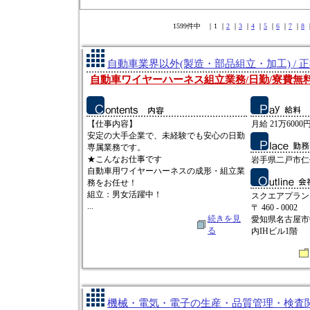
1599件中 ｜1 ｜
2
｜
3
｜
4
｜
5
｜
6
｜
7
｜
8
自動車業界以外(製造・部品組立・加工) / 
自動車ワイヤーハーネス組立業務/日勤/寮費無
【仕事内容】
月給 21万6000円
安定の大手企業で、未経験でも安心の日勤
専属業務です。
★こんなお仕事です
岩手県二戸市仁
自動車用ワイヤーハーネスの成形・組立業
務をお任せ！
組立：男女活躍中！
スクエアプラン
...
〒 460 - 0002
続きを見
愛知県名古屋市中
る
内IHビル1階
機械・電気・電子の生産・品質管理・検査関