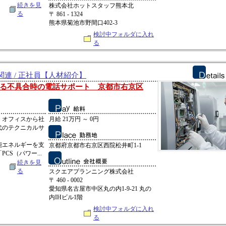
続きを見
株式会社ホットスタッフ熊本北
る
〒 861 - 1324
熊本県菊池市野間口402-3
検討中フォルダに入れ
る
連 / 正社員【人材紹介】
る不具合時の電話サポート 京都市右京区
、オフィスから社
月給 21万円 ～ 0円
代のテクニカルサ
能エネルギーを支
京都府京都市右京区西院松井町1-1
CS（パワー...
続きを見
る
スクエアプランニング株式会社
〒 460 - 0002
愛知県名古屋市中区丸の内1-9-21 丸の
内IHビル1階
検討中フォルダに入れ
る