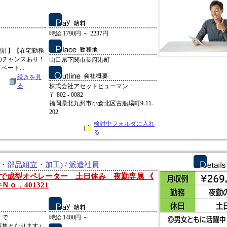
時給 1790円 ～ 2237円
設計】【在宅勤務
のチャンスあり！
山口県下関市長府港町
ート...
続きを見
る
株式会社アセットヒューマン
〒 802 - 0082
福岡県北九州市小倉北区古船場町9-11-
202
検討中フォルダに入れ
る
・部品組立・加工) / 派遣社員
で成型オペレーター 土日休み 夜勤専属 《
ｏ．401321
】で
時給 1400円 ～
募集となります♪