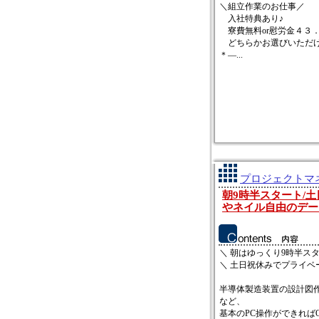
＼組立作業のお仕事／
入社特典あり♪
寮費無料or慰労金４３
どちらかお選びいただ
＊―...
プロジェクトマネ
朝9時半スタート/土
やネイル自由のデー
＼ 朝はゆっくり9時半スタ
＼ 土日祝休みでプライベ
半導体製造装置の設計図
など、
基本のPC操作ができればOK