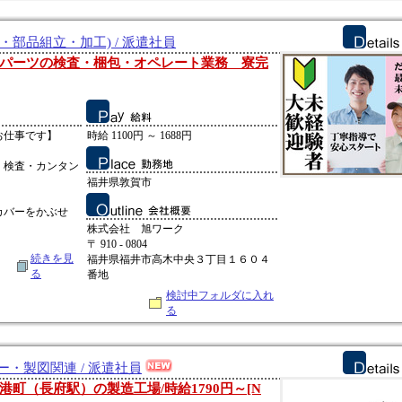
・部品組立・加工) / 派遣社員
パーツの検査・梱包・オペレート業務 寮完
お仕事です】
時給 1100円 ～ 1688円
・検査・カンタン
福井県敦賀市
カバーをかぶせ
株式会社 旭ワーク
〒 910 - 0804
続きを見
福井県福井市高木中央３丁目１６０４
る
番地
検討中フォルダに入れ
る
ー・製図関連 / 派遣社員
町（長府駅）の製造工場/時給1790円～[N