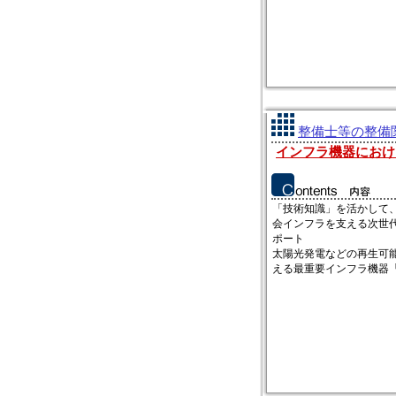
整備士等の整備関
インフラ機器におけ
「技術知識」を活かして
会インフラを支える次世
ポート
太陽光発電などの再生可
える最重要インフラ機器「P