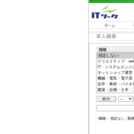
■
職種： 指定なし
■
勤