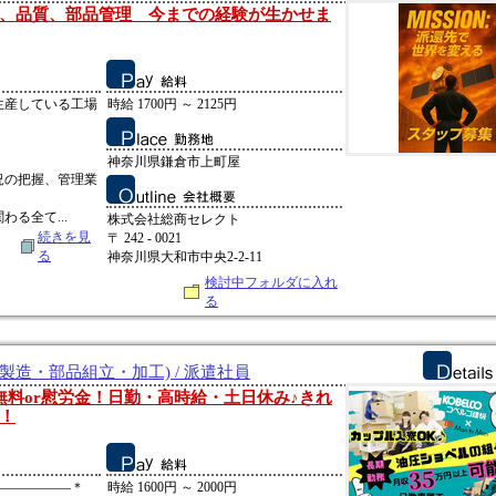
、品質、部品管理 今までの経験が生かせま
生産している工場
時給 1700円 ～ 2125円
神奈川県鎌倉市上町屋
況の把握、管理業
る全て...
株式会社総商セレクト
続きを見
〒 242 - 0021
る
神奈川県大和市中央2-2-11
検討中フォルダに入れ
る
製造・部品組立・加工) / 派遣社員
無料or慰労金！日勤・高時給・土日休み♪きれ
！
――――――＊
時給 1600円 ～ 2000円