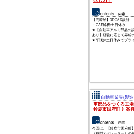
O.1721］
【高時給】3DCAD設計
・CAE解析/土日休み
★【自動車アルミ部品の
あり】経験に応じて昇給
★?日勤×土日休みでプライベ
自動車業界(製造
車部品をつくる工場
鈴鹿市国府町 》案件Ｎ
今回は、【鈴鹿市国府町
《成型オペレーター》の