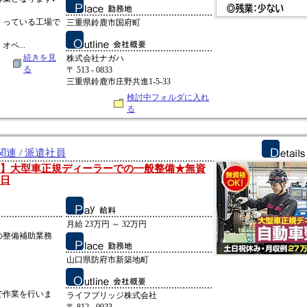
くっている工場で
三重県鈴鹿市国府町
ペ...
続きを見
株式会社ナガハ
る
〒 513 - 0833
三重県鈴鹿市庄野共進1-5-33
検討中フォルダに入れ
る
連 / 派遣社員
上】大型車正規ディーラーでの一般整備★無資
0日
月給 23万円 ～ 32万円
の整備補助業務
山口県防府市新築地町
で作業を行いま
ライフブリッジ株式会社