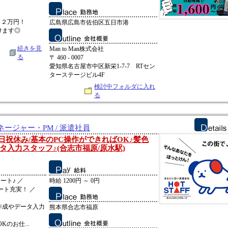
．２万円！
広島県広島市佐伯区五日市港
けます◎
続きを見
Man to Man株式会社
る
〒 460 - 0007
愛知県名古屋市中区新栄1-7-7 RTセン
ターステージビル4F
検討中フォルダに入れ
る
ージャー・PM / 派遣社員
日祝休み/基本のPC操作ができればOK♪髪色
タ入力スタッフ♪(合志市福原/原水駅)
ート♪ ／
時給 1200円 ～ 0円
ート充実！ ／
作成やデータ入力
熊本県合志市福原
のお仕...