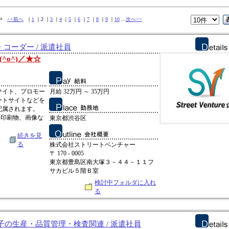
件中
<<前へ
｜
1
｜2 ｜
3
｜
4
｜
5
｜
6
｜
7
｜
8
｜
9
｜
10
...
次へ>>
・コーダー / 派遣社員
^o^)／★☆
サイト、プロモー
月給 32万円 ～ 35万円
ートサイトなどを
配属されます。
、印刷物、画像な
東京都渋谷区
続きを見
る
株式会社ストリートベンチャー
〒 170 - 0005
東京都豊島区南大塚３－４４－１１フ
サカビル５階Ｂ室
検討中フォルダに入れ
る
の生産・品質管理・検査関連 / 派遣社員