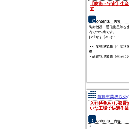
【防衛・宇宙】生産
す
防衛機器・通信衛星等を
内での作業です。
お任せするのは・・
・生産管理業務（生産状
務
・品質管理業務（生産に関わ
自動車業界以外(
入社特典あり♪寮費
いな工場で快適作業
＊――――――――――