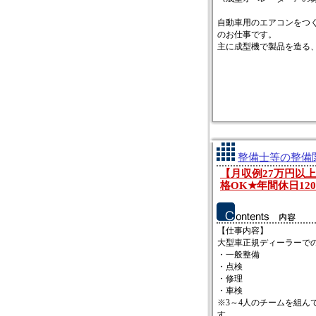
自動車用のエアコンをつ
のお仕事です。
主に成型機で製品を造る、オ
整備士等の整備関
【月収例27万円以
格OK★年間休日12
【仕事内容】
大型車正規ディーラーで
・一般整備
・点検
・修理
・車検
※3～4人のチームを組ん
す。