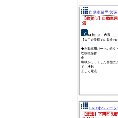
自動車業界(製造
【敦賀市】自動車用
備
【大手企業様での製造の
◆自動車用パーツの組立
な機械操作
例）
機械がカットした基盤に
て、梱包
正しく電流...
CADオペレータ
【派遣】下関市長府港