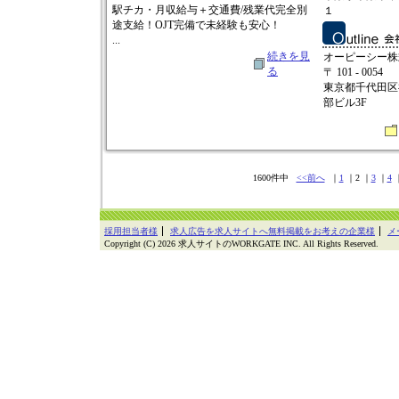
駅チカ・月収給与＋交通費/残業代完全別
１
途支給！OJT完備で未経験も安心！
...
続きを見
オーピーシー株
る
〒 101 - 0054
東京都千代田区
部ビル3F
1600件中
<<前へ
｜
1
｜2 ｜
3
｜
4
採用担当者様
求人広告を求人サイトへ無料掲載をお考えの企業様
メ
Copyright (C) 2026 求人サイトのWORKGATE INC. All Rights Reserved.