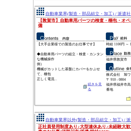
自動車業界(製造・部品組立・加工) / 派遣
【敦賀市】自動車用パーツの検査・梱包・オペ
備
【大手企業様での製造のお仕事です】
時給 1100円 ～ 
◆自動車用パーツの組立・検査・カンタン
な機械操作
福井県敦賀市
例）
機械がカットした基盤にカバーをかぶせ
て、梱包
株式会社 旭ワ
正しく電流...
〒 910 - 0804
続きを見
福井県福井市高
る
番地
自動車業界以外(製造・部品組立・加工) / 
正社員登用制度あり♪大型連休あり♪未経験大歓