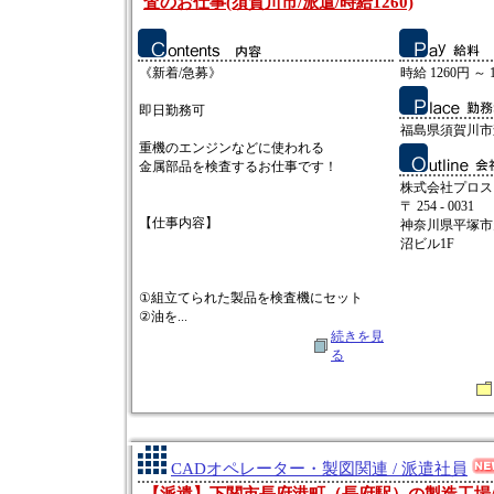
査のお仕事(須賀川市/派遣/時給1260)
《新着/急募》
時給 1260円 ～ 
即日勤務可
福島県須賀川市
重機のエンジンなどに使われる
金属部品を検査するお仕事です！
株式会社プロス
〒 254 - 0031
【仕事内容】
神奈川県平塚市
沼ビル1F
①組立てられた製品を検査機にセット
②油を...
続きを見
る
CADオペレーター・製図関連 / 派遣社員