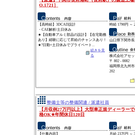
【派遣】下関市長府港町（長府駅）の製造工場/時
O.1721］
【高時給】3DCAD設計
時給 1790円 ～ 
・CAE解析/土日休み
★【自動車アルミ部品の設計】【在宅勤務
あり】経験に応じて昇給のチャンスあり！
山口県下関市長
★?日勤×土日休みでプライベート...
続きを見
る
株式会社アセッ
〒 802 - 0082
福岡県北九州市小
202
整備士等の整備関連 / 派遣社員
【月収例27万円以上】大型車正規ディーラー
格OK★年間休日120日
【仕事内容】
月給 23万円 ～ 