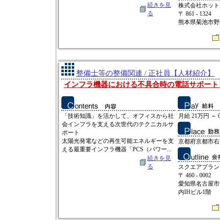
続きを見
株式会社ホット
る
〒 861 - 1324
熊本県菊池市野間
整備士等の整備関連 / 正社員【人材紹介】
インフラ機器における不具合時の電話サポート
「技術知識」を活かして、オフィスから社
月給 21万円 ～ 
会インフラを支える次世代のテクニカルサ
ポート
太陽光発電などの再生可能エネルギーを支
京都府京都市右
える最重要インフラ機器「PCS（パワー...
続きを見
る
スクエアプラン
〒 460 - 0002
愛知県名古屋市中
内IHビル1階