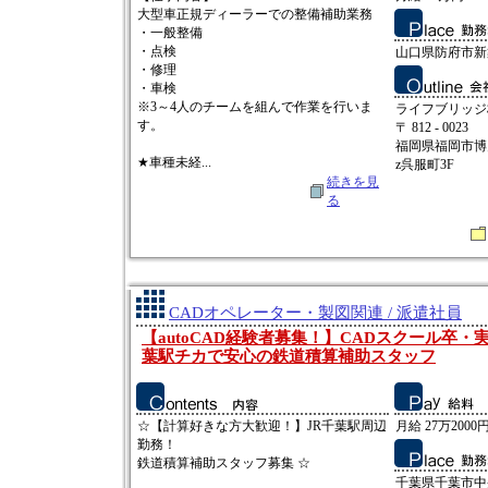
大型車正規ディーラーでの整備補助業務
・一般整備
・点検
山口県防府市新
・修理
・車検
※3～4人のチームを組んで作業を行いま
ライフブリッジ
す。
〒 812 - 0023
福岡県福岡市博多
★車種未経...
z呉服町3F
続きを見
る
CADオペレーター・製図関連 / 派遣社員
【autoCAD経験者募集！】CADスクール卒・
葉駅チカで安心の鉄道積算補助スタッフ
☆【計算好きな方大歓迎！】JR千葉駅周辺
月給 27万2000
勤務！
鉄道積算補助スタッフ募集 ☆
千葉県千葉市中