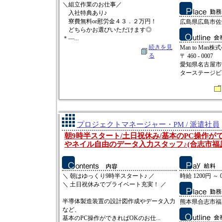
＼組立作業のお仕事／
入社特典あり♪
寮費無料or慰労金４３．２万円！
広島県広島市佐
どちらかお選びいただけます◎
＊―...
続きを見
Man to Man株
る
〒 460 - 0007
愛知県名古屋市中
ターステージビ
プロジェクトマネージャー・PM / 派遣社員
朝9時半スタート/土日祝休み/基本のPC操作が
やネイル自由のデータ入力スタッフ♪(合志市福原
＼ 朝はゆっくり9時半スタート♪ ／
時給 1200円 ～ 
＼ 土日祝休みでプライベート充実！ ／
半導体製造装置の設計図作成やデータ入力
熊本県合志市福
など、
基本のPC操作ができればOKのお仕...