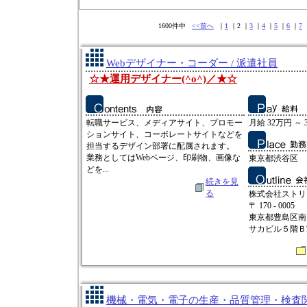
1600件中
<<前へ
｜
1
｜2 ｜
3
｜
4
｜
5
｜
6
｜
7
Webデザイナー・コーダー / 派遣社員
☆★運用デザイナー(^o^)／★☆
転職サービス、メディアサイト、プロモー
月給 32万円 ～ 
ションサイト、コーポレートサイトなどを
担当するデザイン部署に配属されます。
業務としてはWebページ、印刷物、画像な
東京都渋谷区
どを...
続きを見
る
株式会社ストリ
〒 170 - 0005
東京都豊島区南
サカビル５階Ｂ
機械・電気・電子の生産・品質管理・検査関連