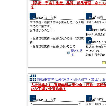
【防衛・宇宙】生産、品質、部品管理 今まで
す
防衛機器・通信衛星等を生産している工場
時給 1700円 ～ 
内での作業です。
お任せするのは・・
神奈川県鎌倉市
・生産管理業務（生産状況の把握、管理業
務
・品質管理業務（生産に関わる全て...
株式会社総商セ
続きを見
〒 242 - 0021
る
神奈川県大和市中央
自動車業界以外(製造・部品組立・加工) / 
入社特典あり♪寮費無料or慰労金！日勤・高時
いな工場で快適作業！
＊――――――――――――――――＊
時給 1600円 ～ 