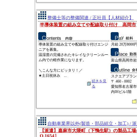
整備士等の整備関連 / 正社員【人材紹介】
半導体装置の組み立てや配線取り付け 高岡市
導体装置の組み立てや配線取り付けエンジ
月給 20万8000円
ニアを募集。
温湿度の完備されたキレイなクリーンルー
ム内での軽作業になります。
富山県高岡市岩坪
＼こんな方にピッタリ！／
★土日祝休み ...
スクエアプラン
続きを見
〒 460 - 0002
る
愛知県名古屋市中
内IHビル1階
自動車業界以外(製造・部品組立・加工) / 
【派遣】嘉麻市大隈町（下鴨生駅）の製品工場/時
O.1654］