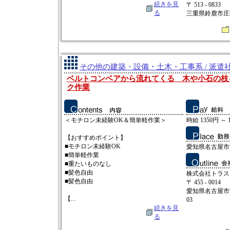
続きを見
〒 513 - 0833
る
三重県鈴鹿市庄野
その他の建築・設備・土木・工事系 / 派遣
ベルトコンベアから流れてくる 木や小石の枝
ク作業
＜モチロン未経験OK＆簡単軽作業＞
時給 1350円 ～ 
【おすすめポイント】
■モチロン未経験OK
愛知県名古屋市
■簡単軽作業
■重たいものなし
■髪色自由
株式会社トラス
■髪色自由
〒 455 - 0014
愛知県名古屋市
【...
03
続きを見
る