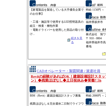
【家電製品を製造している大手優良企業で
時給 1150円 ～
のお仕事】
・工場・施設等で使用するLED照明器具の
福井県坂井市
組立・検査・梱包作業
・電動ドライバーを使用した部品の取り付
け...
株式会社 旭ワ
続きを見
〒 910 - 0804
る
福井県福井市高
番地
CADオペレーター・製図関連 / 派遣社員
Revitの経験があればOK！建築設備設計スタ
ン）◆残業ほぼなし◆土日祝休み◆実働7.5h
BIM（Revit）建築設備設計スタッフ募集
時給 2000円 ～ 
残業ほぼなし＆完全週休二日制でライフワ