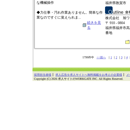
な機械操作
福井県敦賀市
◆力仕事・汚れ作業ありません。簡単な作
業なのですぐに覚えられま...
株式会社 旭ワ
続きを見
〒 910 - 0804
る
福井県福井市高
番地
1799件中
<<前へ
｜
1
｜
2
｜
3
｜
4
｜
採用担当者様
求人広告を求人サイトへ無料掲載をお考えの企業様
メ
Copyright (C) 2026 求人サイトのWORKGATE INC. All Rights Reserved.