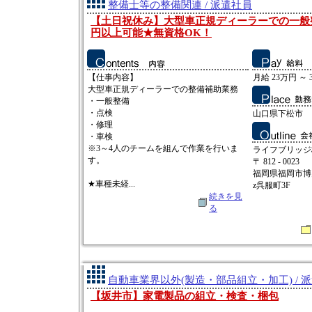
整備士等の整備関連 / 派遣社員
【土日祝休み】大型車正規ディーラーでの一般
円以上可能★無資格OK！
【仕事内容】
月給 23万円 ～ 
大型車正規ディーラーでの整備補助業務
・一般整備
・点検
山口県下松市
・修理
・車検
※3～4人のチームを組んで作業を行いま
ライフブリッジ
す。
〒 812 - 0023
福岡県福岡市博多
★車種未経...
z呉服町3F
続きを見
る
自動車業界以外(製造・部品組立・加工) / 
【坂井市】家電製品の組立・検査・梱包