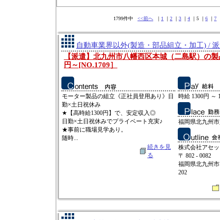
1799件中
<<前へ
｜
1
｜
2
｜
3
｜
4
｜5 ｜
6
｜
7
自動車業界以外(製造・部品組立・加工) / 
【派遣】北九州市八幡西区本城（二島駅）の製品工
円～[NO.1709］
モーター製品の組立《正社員登用あり》日
時給 1300円 ～ 
勤×土日祝休み
★【高時給1300円】で、安定収入◎
日勤×土日祝休みでプライベート充実♪
福岡県北九州市
★事前に職場見学あり。
随時...
続きを見
株式会社アセッ
る
〒 802 - 0082
福岡県北九州市小
202