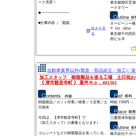
ーク充実！
東京都港区芝浦
ークタワー
◆:──────────
■仕事内容（「図面...
オーピーシー株
続きを見
〒 101 - 0054
る
東京都千代田区
部ビル3F
自動車業界以外(製造・部品組立・加工) / 
加工スタッフ 樹脂製品を造る工場 土日祝お
《 津市観音寺町 》 案件Ｎｏ．401302
樹脂製品／カット作業／検査／３交替／土
時給 1500円 ～
日祝休
今回は、【津市観音寺町】で
三重県津市観音
《加工スタッフ》の募集となります♪
ゴムシートなどの樹脂製品を造っている...
株式会社ナガハ