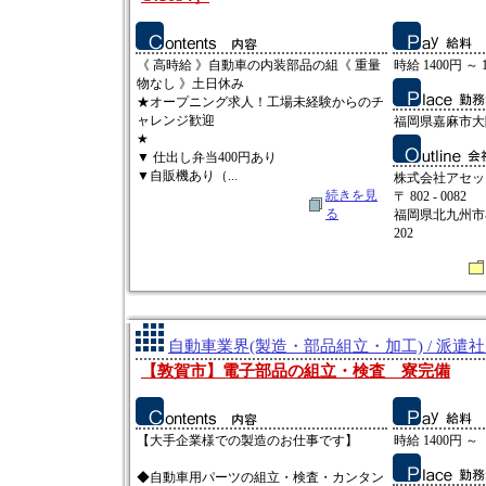
《 高時給 》自動車の内装部品の組《 重量
時給 1400円 ～ 
物なし 》土日休み
★オープニング求人！工場未経験からのチ
ャレンジ歓迎
福岡県嘉麻市大
★
▼ 仕出し弁当400円あり
▼自販機あり（...
株式会社アセッ
続きを見
〒 802 - 0082
る
福岡県北九州市小
202
自動車業界(製造・部品組立・加工) / 派遣
【敦賀市】電子部品の組立・検査 寮完備
【大手企業様での製造のお仕事です】
時給 1400円 ～
◆自動車用パーツの組立・検査・カンタン