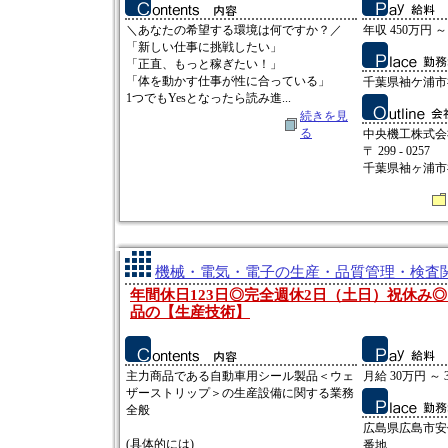
＼あなたの希望する環境は何ですか？／
年収 450万円 ～
「新しい仕事に挑戦したい」
「正直、もっと稼ぎたい！」
「体を動かす仕事が性に合っている」
千葉県袖ケ浦市神納
1つでもYesとなったら読み進...
続きを見
る
中央機工株式会
〒 299 - 0257
千葉県袖ヶ浦市神納
機械・電気・電子の生産・品質管理・検査関
年間休日123日◎完全週休2日（土日）祝休み
品の【生産技術】
主力商品である自動車用シール製品＜ウェ
月給 30万円 ～ 
ザーストリップ＞の生産設備に関する業務
全般
広島県広島市安
(具体的には)
番地