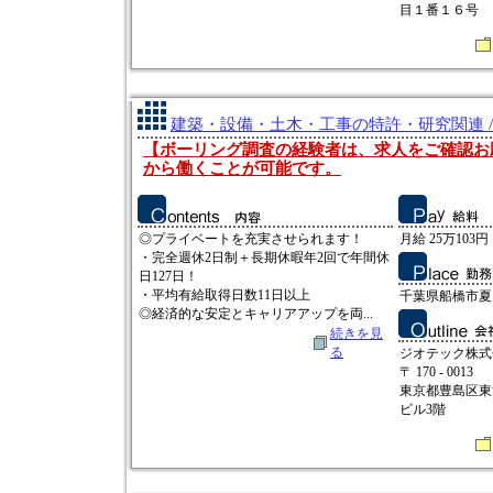
目１番１６号
建築・設備・土木・工事の特許・研究関連 /
【ボーリング調査の経験者は、求人をご確認お
から働くことが可能です。
◎プライベートを充実させられます！
月給 25万103円
・完全週休2日制＋長期休暇年2回で年間休
日127日！
・平均有給取得日数11日以上
千葉県船橋市夏見
◎経済的な安定とキャリアアップを両...
続きを見
る
ジオテック株式
〒 170 - 0013
東京都豊島区東池
ビル3階