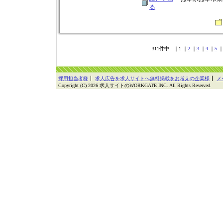
る
311件中 ｜1 ｜
2
｜
3
｜
4
｜
5
採用担当者様
求人広告を求人サイトへ無料掲載をお考えの企業様
メ
Copyright (C) 2026 求人サイトのWORKGATE INC. All Rights Reserved.