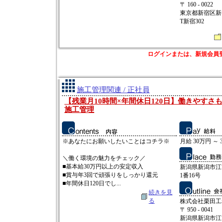
〒 160 - 0022
東京都新宿区新宿2
T新宿302
ログインまたは、新規会員
施工管理関連 / 正社員
【残業月10時間×年間休日120日】働きやすさ
施工管理
※あなたにお願いしたいことはコチラ※
月給 30万円 ～ 
＼働く環境の魅力をチェック／
■基本給30万円以上の安定収入
新潟県新潟市江
■賞与年3回で頑張りをしっかり還元
1番16号
■年間休日120日でし...
続きを見
る
株式会社栗田工
〒 950 - 0041
新潟県新潟市江