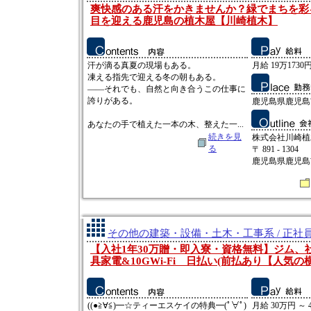
爽快感のある汗をかきませんか？緑でまちを彩
目を迎える鹿児島の植木屋【川崎植木】
汗が滴る真夏の現場もある。
月給 19万1730円
凍える指先で迎える冬の朝もある。
――それでも、自然と向き合うこの仕事に
誇りがある。
鹿児島県鹿児島市
あなたの手で植えた一本の木、整えた一...
続きを見
株式会社川崎植
る
〒 891 - 1304
鹿児島県鹿児島市
その他の建築・設備・土木・工事系 / 正社
【入社1年30万贈・即入寮・資格無料】ジム、
具家電&10GWi-Fi 日払い(前払あり【人気の
((●≧∀≦)━☆ティーエスケイの特典━(ﾟ∀ﾟ)
月給 30万円 ～ 