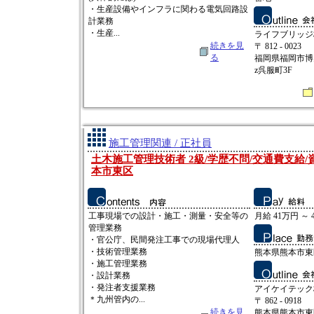
・生産設備やインフラに関わる電気回路設
計業務
・生産...
ライフブリッジ
続きを見
〒 812 - 0023
る
福岡県福岡市博多
z呉服町3F
施工管理関連 / 正社員
土木施工管理技術者 2級/学歴不問/交通費支給/
本市東区
工事現場での設計・施工・測量・安全等の
月給 41万円 ～ 
管理業務
・官公庁、民間発注工事での現場代理人
・技術管理業務
熊本県熊本市東
・施工管理業務
・設計業務
・発注者支援業務
アイケイテック
＊九州管内の...
〒 862 - 0918
続きを見
熊本県熊本市東