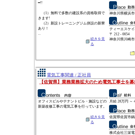
━!!
（1）無料で多数の建設系の資格取得で
神奈川県横浜市
きます!
（2）新設トレーニングジム併設の新寮
あり！
ティーエスケイ
...
〒 212 - 0054
続きを見
神奈川県川崎市幸
る
電気工事関連 / 正社員
【佐賀県】業務業務拡大のため電気工事士を募
オフィスビルやテナントビル・施設などの
月給 28万円 ～ 
新築改修工事の電気工事を行っています。
続きを見
佐賀県佐賀市鍋島
る
株式会社三栄電