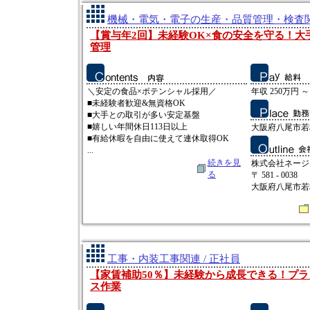
機械・電気・電子の生産・品質管理・検査関連
【賞与年2回】未経験OK×食の安全を守る！大
管理
＼安定の食品×ポテンシャル採用／
年収 250万円 ～
■未経験者歓迎&無資格OK
■大手との取引が多い安定基盤
■嬉しい年間休日113日以上
大阪府八尾市若
■有給休暇を自由に使えて連休取得OK
...
続きを見
株式会社ネージ
る
〒 581 - 0038
大阪府八尾市若
工事・内装工事関連 / 正社員
【家賃補助50％】未経験から成長できる！プ
ス作業