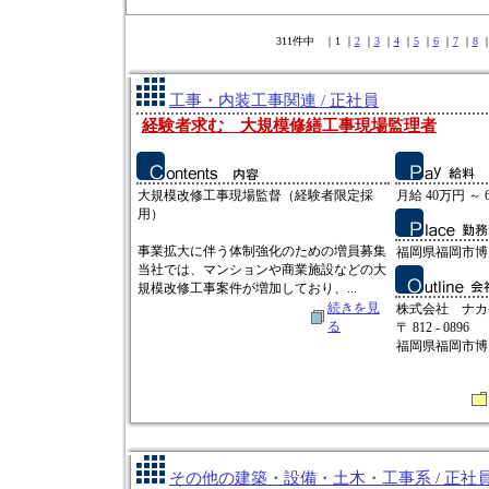
311件中 ｜1 ｜
2
｜
3
｜
4
｜
5
｜
6
｜
7
｜
8
工事・内装工事関連 / 正社員
経験者求む 大規模修繕工事現場監理者
大規模改修工事現場監督（経験者限定採
月給 40万円 ～ 
用）
事業拡大に伴う体制強化のための増員募集
福岡県福岡市博多
当社では、マンションや商業施設などの大
規模改修工事案件が増加しており、...
続きを見
株式会社 ナカ
る
〒 812 - 0896
福岡県福岡市博多
その他の建築・設備・土木・工事系 / 正社