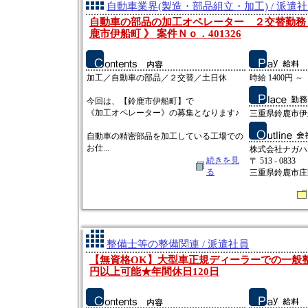
自動車業界(製造・部品組立・加工) / 派遣
自動車の部品の加工オペレーター ２交替勤務
鹿市伊船町 》 案件Ｎｏ．401326
加工／自動車の部品／２交替／土日休
時給 1400円 ～
今回は、【鈴鹿市伊船町】で
《加工オペレーター》の募集となります♪
三重県鈴鹿市伊
自動車の精密部品を加工している工場での
お仕...
株式会社ナガハ
続きを見
〒 513 - 0833
る
三重県鈴鹿市庄野
整備士等の整備関連 / 派遣社員
【無資格OK】大型車正規ディーラーでの一般整
円以上可能★年間休日120日