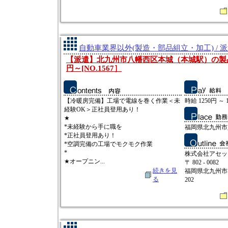
自動車業界以外(製造・部品組立・加工) / 
【派遣】北九州市八幡西区本城（本城駅）の製品工
円～[NO.1567］
【冷暖房完備】工場で電線を巻く作業＜未
時給 1250円 ～ 
経験OK＞正社員登用あり！
★
*未経験から手に職を
福岡県北九州市
*正社員登用あり！
*空調完備の工場でモクモク作業
*
株式会社アセッ
★オープニン...
〒 802 - 0082
続きを見
福岡県北九州市小
る
202