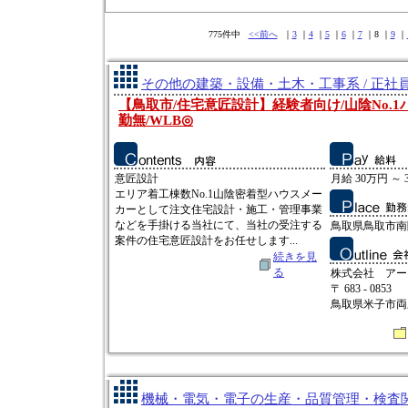
775件中
<<前へ
｜
3
｜
4
｜
5
｜
6
｜
7
｜8 ｜
9
｜
その他の建築・設備・土木・工事系 / 正社
【鳥取市/住宅意匠設計】経験者向け/山陰No.1
勤無/WLB◎
意匠設計
月給 30万円 ～ 
エリア着工棟数No.1山陰密着型ハウスメー
カーとして注文住宅設計・施工・管理事業
などを手掛ける当社にて、当社の受注する
鳥取県鳥取市南隈
案件の住宅意匠設計をお任せします...
続きを見
る
株式会社 アー
〒 683 - 0853
鳥取県米子市両三
機械・電気・電子の生産・品質管理・検査関連