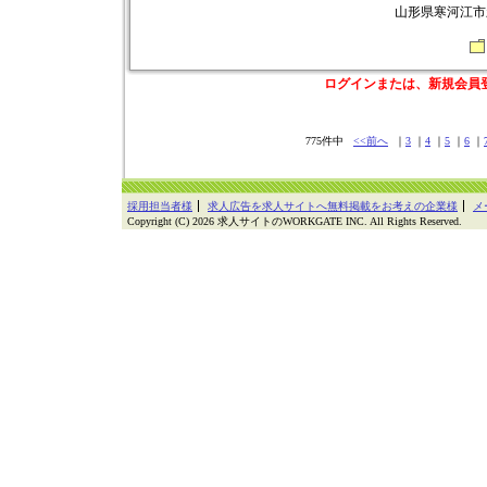
山形県寒河江市新
ログインまたは、新規会員
775件中
<<前へ
｜
3
｜
4
｜
5
｜
6
｜
採用担当者様
求人広告を求人サイトへ無料掲載をお考えの企業様
メ
Copyright (C) 2026 求人サイトのWORKGATE INC. All Rights Reserved.