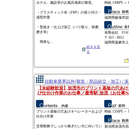
ホテル、施設等のお風呂場床の製造。
時給 1300円 ～ 
・プラスチィック布（FRP）の張り付け・
成型作業
福岡県飯塚市頴
・型抜き・仕上げ加工（バリ取り、研磨、
磨き等）
有限会社 FJ
〒 821 - 0012
簡単な...
福岡県嘉麻市上山田
続きを見
る
自動車業界以外(製造・部品組立・加工) / 
【未経験歓迎】加茂市のプリント基板の穴あけ
び仕分け作業のお仕事／最寄駅:加茂（お仕事No:2
プリント基板の穴あけオペレーターおよび
時給 1350円 ～ 
仕分け作業
交替勤務でしっかり稼ぎたい方に向いてい
新潟県加茂市高