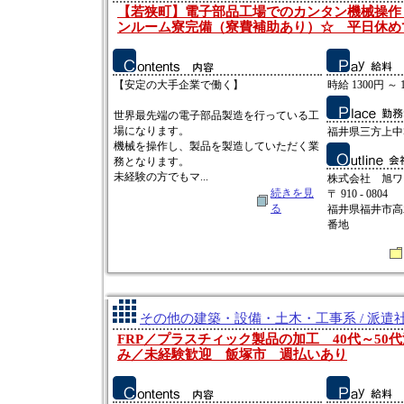
【若狭町】電子部品工場でのカンタン機械操作
ンルーム寮完備（寮費補助あり）☆ 平日休め
【安定の大手企業で働く】
時給 1300円 ～ 
世界最先端の電子部品製造を行っている工
場になります。
福井県三方上中
機械を操作し、製品を製造していただく業
務となります。
未経験の方でもマ...
株式会社 旭ワ
続きを見
〒 910 - 0804
る
福井県福井市高
番地
その他の建築・設備・土木・工事系 / 派遣
FRP／プラスチィック製品の加工 40代～50
み／未経験歓迎 飯塚市 週払いあり