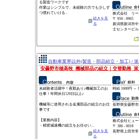
る製造ワークです
作業はシンプルで、未経験の方でも少しず
つ慣れていける...
株式会社 リー
続きを見
〒 950 - 0965
る
新潟県新潟市中
士センタービルⅡ
自動車業界以外(製造・部品組立・加工) / 
安曇野市穂高牧_機械部品の組立｜交替勤務_派遣
未経験者活躍中！夜勤あり♪機械加工のお
時給 1600円 ～ 
仕事！年間休日120日以上♪
機械等に使用される金属部品の組立のお仕
長野県安曇野市
事です
【業務内容】
株式会社ヒュー
・精密減速機の組立をお任せい...
〒 386 - 0018
続きを見
長野県上田市常田2
る