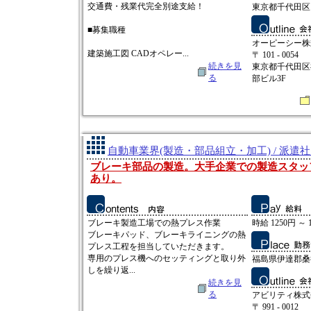
交通費・残業代完全別途支給！
東京都千代田区
■募集職種
オーピーシー株
建築施工図 CADオペレー...
〒 101 - 0054
続きを見
東京都千代田区
る
部ビル3F
自動車業界(製造・部品組立・加工) / 派遣
ブレーキ部品の製造。大手企業での製造スタッ
あり。
ブレーキ製造工場での熱プレス作業
時給 1250円 ～ 
ブレーキパッド、ブレーキライニングの熱
プレス工程を担当していただきます。
専用のプレス機へのセッティングと取り外
福島県伊達郡桑
しを繰り返...
続きを見
る
アビリティ株式
〒 991 - 0012