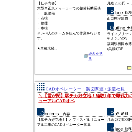
【仕事内容】
月給 23万円 ～ 
大型車正規ディーラーでの整備補助業務
・一般整備
・点検
山口県宇部市
・修理
・車検
※3～4人のチームを組んで作業を行いま
ライフブリッジ
す。
〒 812 - 0023
福岡県福岡市博多
★車種未経...
z呉服町3F
続きを見
る
CADオペレーター・製図関連 / 派遣社員
＼【霞が関】駅チカ好立地！経験1年で即戦力
ューアルCADオペ
【駅チカ好立地！】オフィスビルリニュー
月給 28万8000円
アル工事のCADオペレーター募集