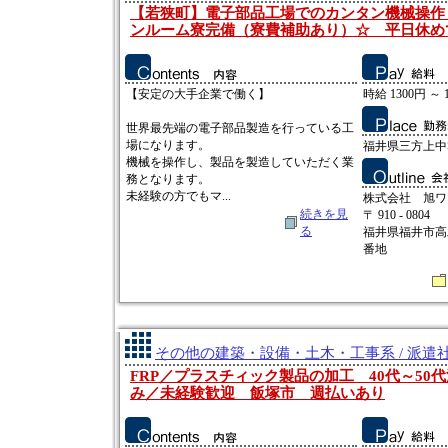
【若狭町】電子部品工場でのカンタン機械操作
ンルーム寮完備（寮費補助あり）☆ 平日休め
【安定の大手企業で働く】
時給 1300円 ～ 
世界最先端の電子部品製造を行っている工
場になります。
福井県三方上中
機械を操作し、製品を製造していただく業
務となります。
未経験の方でもマ...
株式会社 旭ワ
続きを見
〒 910 - 0804
る
福井県福井市高
番地
その他の建築・設備・土木・工事系 / 派遣
FRP／プラスチィック製品の加工 40代～50
み／未経験歓迎 飯塚市 週払いあり