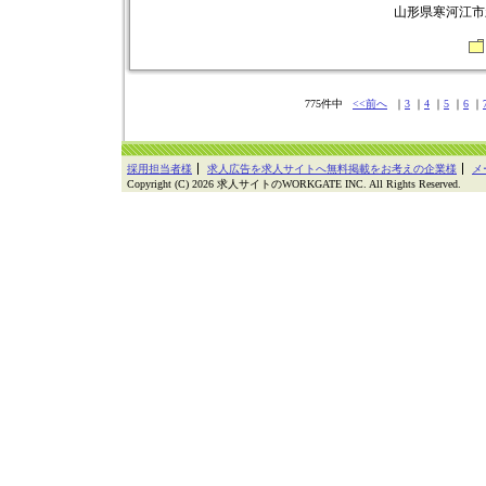
山形県寒河江市新
775件中
<<前へ
｜
3
｜
4
｜
5
｜
6
｜
採用担当者様
求人広告を求人サイトへ無料掲載をお考えの企業様
メ
Copyright (C) 2026 求人サイトのWORKGATE INC. All Rights Reserved.