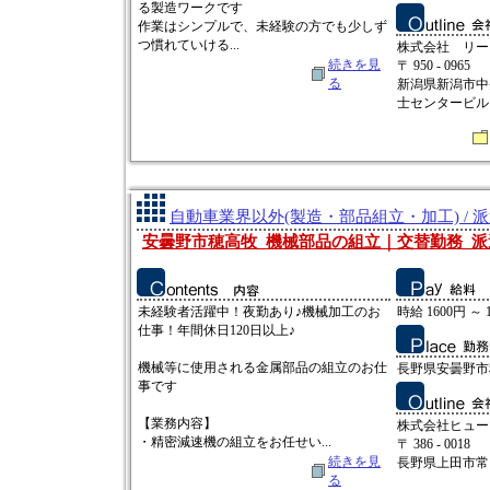
る製造ワークです
作業はシンプルで、未経験の方でも少しず
つ慣れていける...
株式会社 リー
続きを見
〒 950 - 0965
る
新潟県新潟市中
士センタービルⅡ
自動車業界以外(製造・部品組立・加工) / 
安曇野市穂高牧_機械部品の組立｜交替勤務_派遣
未経験者活躍中！夜勤あり♪機械加工のお
時給 1600円 ～ 
仕事！年間休日120日以上♪
機械等に使用される金属部品の組立のお仕
長野県安曇野市
事です
【業務内容】
株式会社ヒュー
・精密減速機の組立をお任せい...
〒 386 - 0018
続きを見
長野県上田市常田2
る