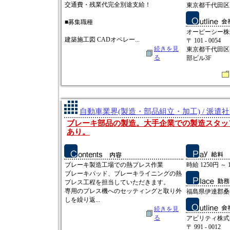
交通費・残業代完全別途支給！
東京都千代田区
■募集職種
オーピーシー株
建築施工図 CADオペレー...
〒 101 - 0054
続きを見
東京都千代田区
る
部ビル3F
自動車業界(製造・部品組立・加工) / 派遣
ブレーキ部品の製造。大手企業での製造スタッ
あり。
ブレーキ製造工場での熱プレス作業
時給 1250円 ～ 
ブレーキパッド、ブレーキライニングの熱
プレス工程を担当していただきます。
専用のプレス機へのセッティングと取り外
福島県伊達郡桑
しを繰り返...
続きを見
る
アビリティ株式
〒 991 - 0012