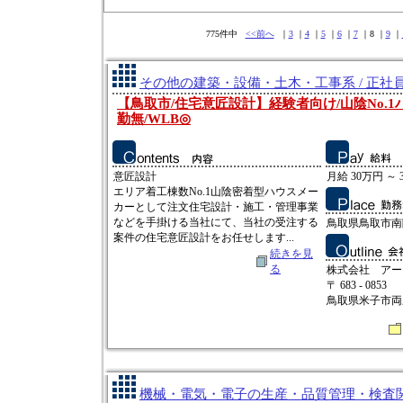
775件中
<<前へ
｜
3
｜
4
｜
5
｜
6
｜
7
｜8 ｜
9
｜
その他の建築・設備・土木・工事系 / 正社
【鳥取市/住宅意匠設計】経験者向け/山陰No.1
勤無/WLB◎
意匠設計
月給 30万円 ～ 
エリア着工棟数No.1山陰密着型ハウスメー
カーとして注文住宅設計・施工・管理事業
などを手掛ける当社にて、当社の受注する
鳥取県鳥取市南隈
案件の住宅意匠設計をお任せします...
続きを見
る
株式会社 アー
〒 683 - 0853
鳥取県米子市両三
機械・電気・電子の生産・品質管理・検査関連