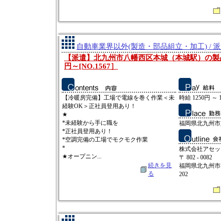
自動車業界以外(製造・部品組立・加工) / 
【派遣】北九州市八幡西区本城（本城駅）の製品工
円～[NO.1567］
【冷暖房完備】工場で電線を巻く作業＜未
時給 1250円 ～ 
経験OK＞正社員登用あり！
★
*未経験から手に職を
福岡県北九州市
*正社員登用あり！
*空調完備の工場でモクモク作業
*
株式会社アセッ
★オープニン...
〒 802 - 0082
続きを見
福岡県北九州市小
る
202