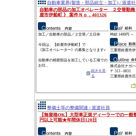
自動車業界(製造・部品組立・加工) / 派遣
自動車の部品の加工オペレーター ２交替勤務
鹿市伊船町 》 案件Ｎｏ．401326
加工／自動車の部品／２交替／土日休
時給 1400円 ～
今回は、【鈴鹿市伊船町】で
《加工オペレーター》の募集となります♪
三重県鈴鹿市伊
自動車の精密部品を加工している工場での
お仕...
株式会社ナガハ
続きを見
〒 513 - 0833
る
三重県鈴鹿市庄野
整備士等の整備関連 / 派遣社員
【無資格OK】大型車正規ディーラーでの一般整
円以上可能★年間休日120日