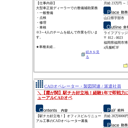
【仕事内容】
月給 23万円 ～ 
大型車正規ディーラーでの整備補助業務
・一般整備
・点検
山口県宇部市
・修理
・車検
※3～4人のチームを組んで作業を行いま
ライフブリッジ
す。
〒 812 - 0023
福岡県福岡市博多
★車種未経...
z呉服町3F
続きを見
る
CADオペレーター・製図関連 / 派遣社員
＼【霞が関】駅チカ好立地！経験1年で即戦力
ューアルCADオペ
【駅チカ好立地！】オフィスビルリニュー
月給 28万8000円
アル工事のCADオペレーター募集