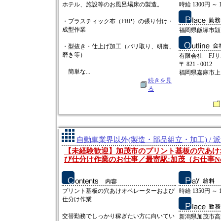
ホテル、施設等のお風呂場床の製造。
時給 1300円 ～ 
・プラスチィック布（FRP）の張り付け・
成型作業
福岡県飯塚市頴
・型抜き・仕上げ加工（バリ取り、研磨、
磨き等）
有限会社 FJ
〒 821 - 0012
簡単な...
福岡県嘉麻市上山田
続きを見
る
自動車業界以外(製造・部品組立・加工) / 
【未経験歓迎】加茂市のプリント基板の穴あけ
び仕分け作業のお仕事／最寄駅:加茂（お仕事No:2
プリント基板の穴あけオペレーターおよび
時給 1350円 ～ 
仕分け作業
交替勤務でしっかり稼ぎたい方に向いてい
新潟県加茂市高