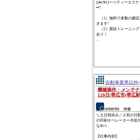
((●≧∀≦)━☆ティーエスケ
━!!
（1）無料で多数の建設
きます!
（2）新設トレーニング
あり！
...
自動車業界以外(
機械操作・メンテナン
120日/帯広市(帯
＼土日祝休み／人気の日
の印刷オペレーター月収2
なめ☆
【仕事内容】