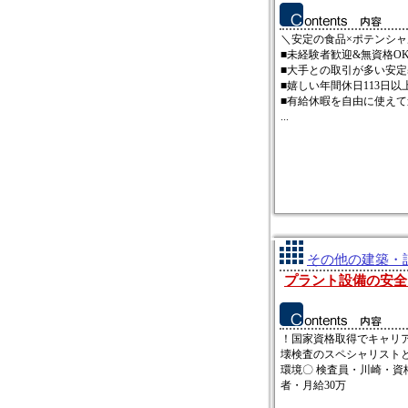
＼安定の食品×ポテンシ
■未経験者歓迎&無資格O
■大手との取引が多い安定
■嬉しい年間休日113日以
■有給休暇を自由に使えて
...
その他の建築・設
プラント設備の安全
！国家資格取得でキャリア
壊検査のスペシャリスト
環境〇 検査員・川崎・資
者・月給30万