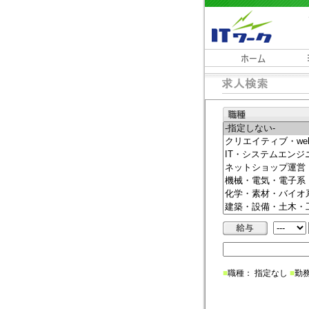
■
職種： 指定なし
■
勤