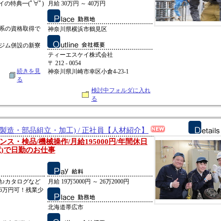
イの特典━(ﾟ∀ﾟ)
月給 30万円 ～ 40万円
系の資格取得で
神奈川県横浜市鶴見区
ジム併設の新寮
ティーエスケイ株式会社
〒 212 - 0054
続きを見
神奈川県川崎市幸区小倉4-23-1
る
検討中フォルダに入れ
る
製造・部品組立・加工) / 正社員【人材紹介】
ス・検品/機械操作/月給195000円/年間休日
広駅)で日勤のお仕事
勤♪カタログなど
月給 19万5000円 ～ 26万2000円
6万円可！残業少
北海道帯広市