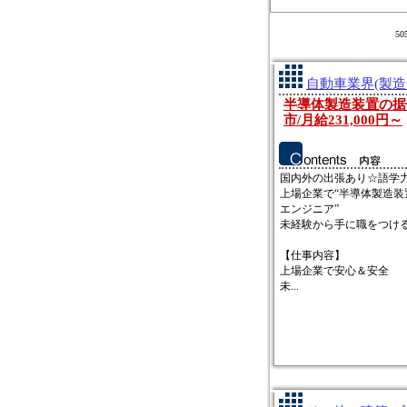
5
自動車業界(製造
半導体製造装置の据
市/月給231,000円～
国内外の出張あり☆語学
上場企業で“半導体製造装
エンジニア”
未経験から手に職をつけ
【仕事内容】
上場企業で安心＆安全
未...