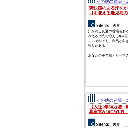
その他の建築・設
爽快感のある汗をか
目を迎える鹿児島の
汗が滴る真夏の現場もあ
凍える指先で迎える冬の
――それでも、自然と向
誇りがある。
あなたの手で植えた一本の木
その他の建築・設
【入社1年30万贈
具家電&10GWi-