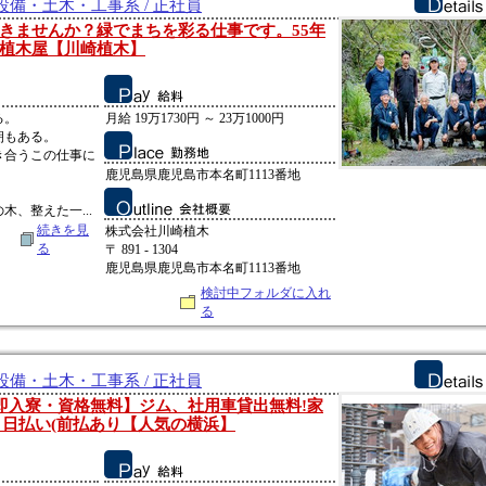
備・土木・工事系 / 正社員
きませんか？緑でまちを彩る仕事です。55年
植木屋【川崎植木】
る。
月給 19万1730円 ～ 23万1000円
朝もある。
き合うこの仕事に
鹿児島県鹿児島市本名町1113番地
、整えた一...
続きを見
株式会社川崎植木
る
〒 891 - 1304
鹿児島県鹿児島市本名町1113番地
検討中フォルダに入れ
る
備・土木・工事系 / 正社員
・即入寮・資格無料】ジム、社用車貸出無料!家
Fi 日払い(前払あり【人気の横浜】