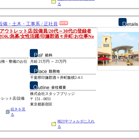
る
備・土木・工事系 / 正社員
ウトレット店/設備員/20代～30代の登録者
験OK/急募/女性活躍/印旛郡酒々井町/お仕事No
点検・整備のお仕
月給 21万円 ～ 21万円
千葉県印旛郡酒々井町飯積2-4-1
株式会社スタッフブリッジ
レット店/設備
〒 151 - 0051
東京都新宿区
続きを見
る
検討中フォルダに入れ
る