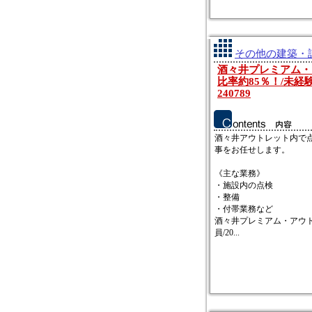
その他の建築・設
酒々井プレミアム・ア
比率約85％！/未経
240789
酒々井アウトレット内で
事をお任せします。
《主な業務》
・施設内の点検
・整備
・付帯業務など
酒々井プレミアム・アウト
員/20...