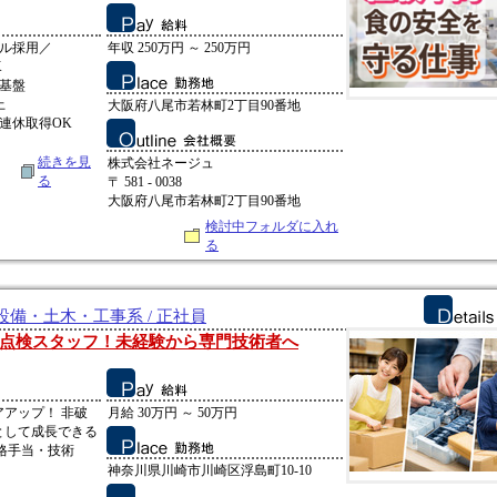
ャル採用／
年収 250万円 ～ 250万円
K
基盤
上
大阪府八尾市若林町2丁目90番地
連休取得OK
続きを見
株式会社ネージュ
る
〒 581 - 0038
大阪府八尾市若林町2丁目90番地
検討中フォルダに入れ
る
備・土木・工事系 / 正社員
点検スタッフ！未経験から専門技術者へ
アップ！ 非破
月給 30万円 ～ 50万円
として成長できる
格手当・技術
神奈川県川崎市川崎区浮島町10-10