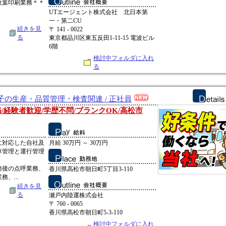
枚葉印刷業務＊＊
UTエージェント株式会社 北日本第
一・第二CU
続きを見
〒 141 - 0022
る
東京都品川区東五反田1-11-15 電波ビル
6階
検討中フォルダに入れ
る
の生産・品質管理・検査関連 / 正社員
/経験者歓迎/学歴不問/ブランクOK/高松市
に対応した自社及
月給 30万円 ～ 30万円
車管理と運行管理
務後の点呼業務、
香川県高松市朝日町5丁目3-110
、...
続きを見
る
瀬戸内陸運株式会社
〒 760 - 0065
香川県高松市朝日町5-3-110
検討中フォルダに入れ