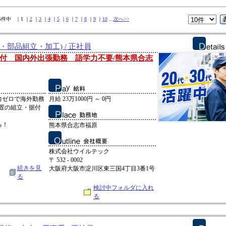
05件中 ｜1 ｜
2
｜
3
｜
4
｜
5
｜
6
｜
7
｜
8
｜
9
｜
10
...
次へ>>
・部品組立・加工) / 正社員
付 国内外出張勤務 語学力不要/熊本県合志
力ゼロで海外勤務
月給 23万1000円 ～ 0円
置の組立・据付
る！
熊本県合志市福原
株式会社ウイルテック
〒 532 - 0002
続きを見
大阪府大阪市淀川区東三国4丁目3番1号
る
検討中フォルダに入れ
る