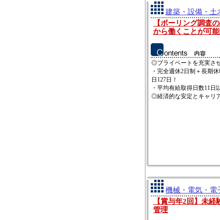
建築・設備・土木
【ボーリング調査の
から働くことが可能
◎プライベートを充実さ
・完全週休2日制＋長期休
日127日！
・平均有給取得日数11日
◎経済的な安定とキャリアア
機械・電気・電子
【賞与年2回】未経
管理