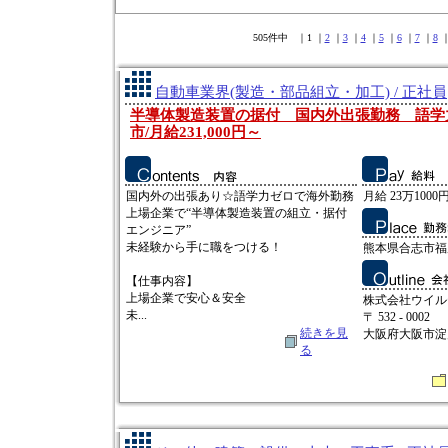
505件中 ｜1 ｜
2
｜
3
｜
4
｜
5
｜
6
｜
7
｜
8
自動車業界(製造・部品組立・加工) / 正社員
半導体製造装置の据付 国内外出張勤務 語学
市/月給231,000円～
国内外の出張あり☆語学力ゼロで海外勤務
月給 23万1000円
上場企業で“半導体製造装置の組立・据付
エンジニア”
未経験から手に職をつける！
熊本県合志市福
【仕事内容】
上場企業で安心＆安全
株式会社ウイル
未...
〒 532 - 0002
続きを見
大阪府大阪市淀
る