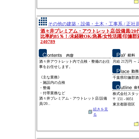
その他の建築・設備・土木・工事系 / 正社
酒々井プレミアム・アウトレット店/設備員/20
比率約85％！/未経験OK/急募/女性活躍/印旛郡
240789
酒々井アウトレット内で点検・整備のお仕
月給 21万円 ～ 
事をお任せします。
《主な業務》
千葉県印旛郡酒々
・施設内の点検
・整備
・付帯業務など
株式会社スタッ
酒々井プレミアム・アウトレット店/設備
〒 151 - 0051
員/20...
東京都新宿区
続きを見
る