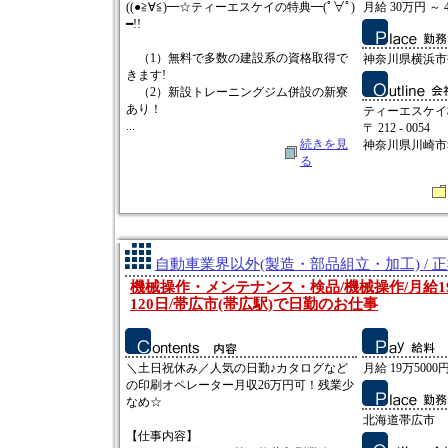
((●≧∀≦)━☆ティーエスケイの特典━(ﾟ∀ﾟ)
月給 30万円 ～ 
━!!
（1）無料で多数の建設系の資格取得で
神奈川県横浜市
きます!
（2）新設トレーニングジム併設の新寮
あり！
ティーエスケイ
...
〒 212 - 0054
続きを見
神奈川県川崎市幸
る
自動車業界以外(製造・部品組立・加工) / 
機械操作・メンテナンス・検品/機械操作/月給19
120日/帯広市(帯広駅)で日勤のお仕事
＼土日祝休み／人気の日勤♪カタログなど
月給 19万5000円
の印刷オペレーター月収26万円可！残業少
なめ☆
北海道帯広市
【仕事内容】