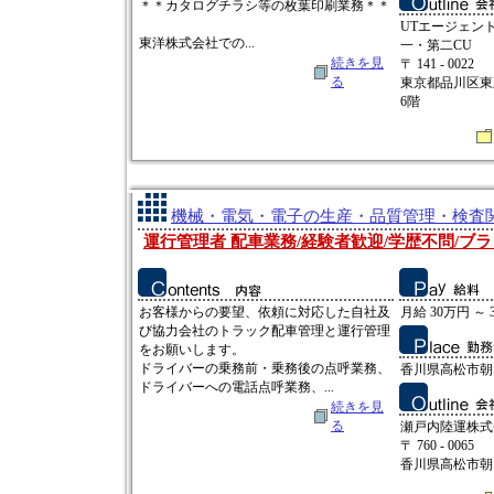
＊＊カタログチラシ等の枚葉印刷業務＊＊
UTエージェン
東洋株式会社での...
一・第二CU
続きを見
〒 141 - 0022
る
東京都品川区東五
6階
機械・電気・電子の生産・品質管理・検査関連
運行管理者 配車業務/経験者歓迎/学歴不問/ブラ
お客様からの要望、依頼に対応した自社及
月給 30万円 ～ 
び協力会社のトラック配車管理と運行管理
をお願いします。
ドライバーの乗務前・乗務後の点呼業務、
香川県高松市朝日
ドライバーへの電話点呼業務、...
続きを見
る
瀬戸内陸運株式
〒 760 - 0065
香川県高松市朝日町