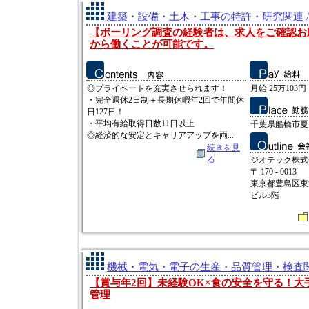
建築・設備・土木・工事の特許・研究関連 /
【ボーリング調査の経験者は、求人をご確認お
から働くことが可能です。
◎プライベートを充実させられます！
月給 25万103円
・完全週休2日制＋長期休暇年2回で年間休
日127日！
・平均有給取得日数11日以上
千葉県船橋市夏見
◎経済的な安定とキャリアアップを両...
続きを見
る
ジオテック株式
〒 170 - 0013
東京都豊島区東池
ビル3階
機械・電気・電子の生産・品質管理・検査関連
【賞与年2回】未経験OK×食の安全を守る！大
管理