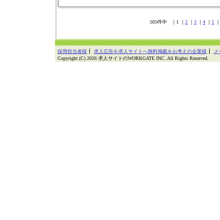
505件中 ｜1 ｜
2
｜
3
｜
4
｜
5
採用担当者様
求人広告を求人サイトへ無料掲載をお考えの企業様
メ
Copyright (C) 2026 求人サイトのWORKGATE INC. All Rights Reserved.