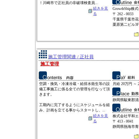
！川崎市で正社員の非破壊検査員...
続きを見
GrowthShip株
る
〒 262 - 0033
千葉県千葉市花見
栗原第二ビル3F
施工管理関連 / 正社員
施工管理
空調・換気・冷凍冷蔵・給排水衛生等の設
月給 20万円 ～ 
備工事施工に係る全ての管理を行なって頂
きます。
静岡県駿東郡清水
工期内に完了するようにスケジュールを組
み、計画を立てる事からスタートし、...
続きを見
株式会社平和エ
る
〒 413 - 0041
静岡県熱海市青葉