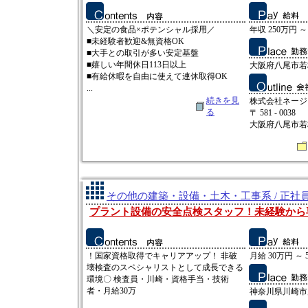
＼安定の食品×ポテンシャル採用／
年収 250万円 ～
■未経験者歓迎&無資格OK
■大手との取引が多い安定基盤
■嬉しい年間休日113日以上
大阪府八尾市若
■有給休暇を自由に使えて連休取得OK
...
続きを見
株式会社ネージ
る
〒 581 - 0038
大阪府八尾市若
その他の建築・設備・土木・工事系 / 正社
プラント設備の安全点検スタッフ！未経験から
！国家資格取得でキャリアアップ！ 非破
月給 30万円 ～ 
壊検査のスペシャリストとして成長できる
環境〇 検査員・川崎・資格手当・技術
者・月給30万
神奈川県川崎市川