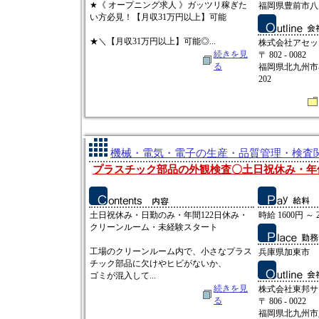
★《 オープニング求人 》ガッツリ稼ぎた
福岡県豊前市八
い方必見！【月収31万円以上】可能
★＼【月収31万円以上】可能◎...
株式会社アセッ
続きを見
〒 802 - 0082
る
福岡県北九州市小
202
機械・電気・電子の生産・品質管理・検査関連
プラスチック部品の外観検査〇土日祝休み・年休
土日祝休み・日勤のみ・年間122日休み・
時給 1600円 ～ 
クリーンルーム・未経験スタート
工場のクリーンルーム内で、小さなプラス
兵庫県加東市
チック部品に欠けやヒビがないか、
ゴミが混入して...
続きを見
株式会社東邦サ
る
〒 806 - 0022
福岡県北九州市八