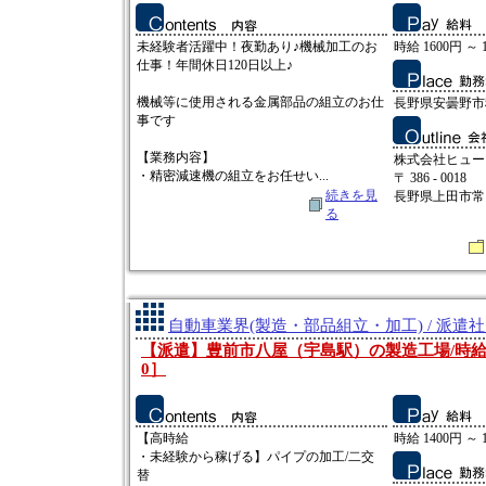
未経験者活躍中！夜勤あり♪機械加工のお
時給 1600円 ～ 
仕事！年間休日120日以上♪
機械等に使用される金属部品の組立のお仕
長野県安曇野市
事です
【業務内容】
株式会社ヒュー
・精密減速機の組立をお任せい...
〒 386 - 0018
続きを見
長野県上田市常田2
る
自動車業界(製造・部品組立・加工) / 派遣
【派遣】豊前市八屋（宇島駅）の製造工場/時給140
0］
【高時給
時給 1400円 ～ 
・未経験から稼げる】パイプの加工/二交
替