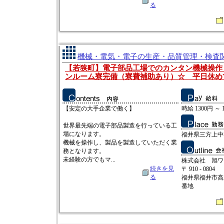
る
機械・電気・電子の生産・品質管理・検査関連
【若狭町】電子部品工場でのカンタン機械操作
ンルーム寮完備（寮費補助あり）☆ 平日休め
【安定の大手企業で働く】
時給 1300円 ～ 
世界最先端の電子部品製造を行っている工
場になります。
福井県三方上中
機械を操作し、製品を製造していただく業
務となります。
未経験の方でもマ...
株式会社 旭ワ
続きを見
〒 910 - 0804
る
福井県福井市高
番地