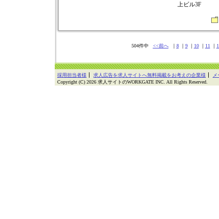
上ビル3F
504件中
<<前へ
｜
8
｜
9
｜
10
｜
11
｜
1
採用担当者様
求人広告を求人サイトへ無料掲載をお考えの企業様
メ
Copyright (C) 2026 求人サイトのWORKGATE INC. All Rights Reserved.