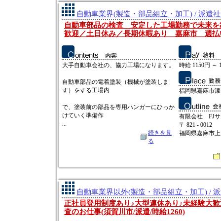
自動車業界(製造・部品組立・加工) / 派遣
自動車部品の検査 安定した工場勤務で未来を
歓迎／土日休み／長期休暇あり 嘉麻市 週払
大手自動車会社の、協力工場になります。
時給 1150円 ～ 
自動車部品の電着塗装（機械が塗装しま
す）をする工場内
福岡県嘉麻市漆
で、塗装前の部品を専用ハンガーにひっか
けていく準備作
有限会社 FJ
...
〒 821 - 0012
続きを見
福岡県嘉麻市上山田
る
自動車業界以外(製造・部品組立・加工) / 
正社員登用制度あり♪大型連休あり♪未経験大歓
査のお仕事(須賀川市/派遣/時給1260)