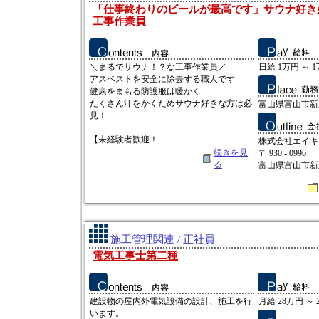
「仕事終わりのビールが最高です」サウナ好き
工事作業員
＼まるでサウナ！？な工事作業員／
日給 1万円 ～ 
アスベストを安全に除去する職人です
健康をまもる防護服は暖かく
たくさん汗をかくためサウナ好きな方は必
富山県富山市新庄
見！
【未経験者歓迎！...
株式会社エイキ
続きを見
〒 930 - 0996
る
富山県富山市新庄
施工管理関連 / 正社員
電気工事士第二種
建設物の屋内外電気設備の設計、施工を行
月給 28万円 ～ 
います。