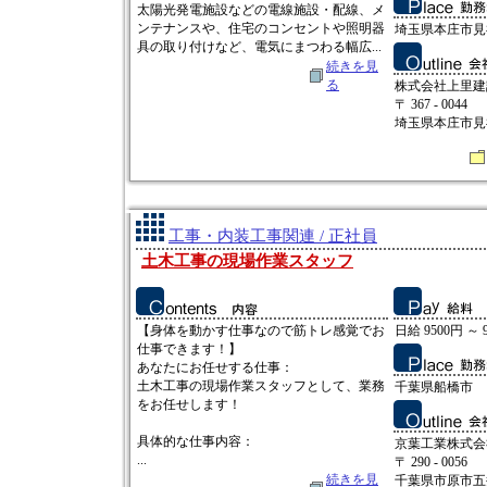
太陽光発電施設などの電線施設・配線、メ
ンテナンスや、住宅のコンセントや照明器
埼玉県本庄市見福3
具の取り付けなど、電気にまつわる幅広...
続きを見
る
株式会社上里建
〒 367 - 0044
埼玉県本庄市見福3
工事・内装工事関連 / 正社員
土木工事の現場作業スタッフ
【身体を動かす仕事なので筋トレ感覚でお
日給 9500円 ～ 
仕事できます！】
あなたにお任せする仕事：
土木工事の現場作業スタッフとして、業務
千葉県船橋市
をお任せします！
具体的な仕事内容：
京葉工業株式会
...
〒 290 - 0056
続きを見
千葉県市原市五井2