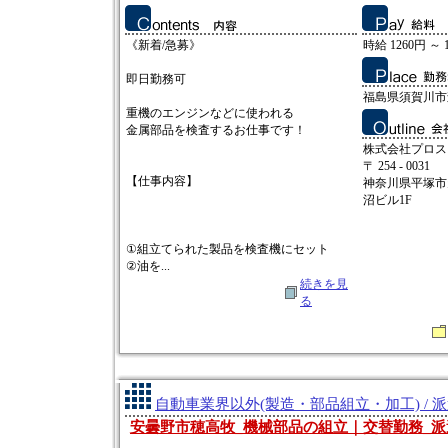
《新着/急募》
時給 1260円 ～ 
即日勤務可
福島県須賀川市
重機のエンジンなどに使われる
金属部品を検査するお仕事です！
株式会社プロス
〒 254 - 0031
【仕事内容】
神奈川県平塚市
沼ビル1F
①組立てられた製品を検査機にセット
②油を...
続きを見
る
自動車業界以外(製造・部品組立・加工) / 
安曇野市穂高牧_機械部品の組立｜交替勤務_派遣