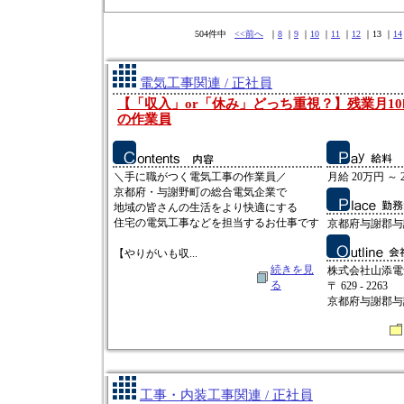
504件中
<<前へ
｜
8
｜
9
｜
10
｜
11
｜
12
｜13 ｜
14
電気工事関連 / 正社員
【「収入」or「休み」どっち重視？】残業月1
の作業員
＼手に職がつく電気工事の作業員／
月給 20万円 ～ 
京都府・与謝野町の総合電気企業で
地域の皆さんの生活をより快適にする
住宅の電気工事などを担当するお仕事です
京都府与謝郡与
【やりがいも収...
続きを見
株式会社山添電
る
〒 629 - 2263
京都府与謝郡与
工事・内装工事関連 / 正社員