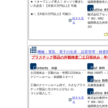
★《 オープニング求人 》ガッツリ稼ぎた
福岡県豊前市八
い方必見！【月収31万円以上】可能
★＼【月収31万円以上】可能◎...
株式会社アセッ
続きを見
〒 802 - 0082
る
福岡県北九州市小
202
機械・電気・電子の生産・品質管理・検査関連
プラスチック部品の外観検査〇土日祝休み・年休
土日祝休み・日勤のみ・年間122日休み・
時給 1600円 ～ 
クリーンルーム・未経験スタート
工場のクリーンルーム内で、小さなプラス
兵庫県加東市
チック部品に欠けやヒビがないか、
ゴミが混入して...
続きを見
株式会社東邦サ
る
〒 806 - 0022
福岡県北九州市八