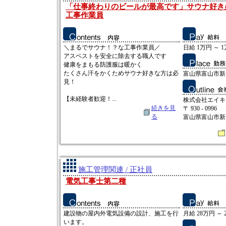
「仕事終わりのビールが最高です」サウナ好き
工事作業員
＼まるでサウナ！？な工事作業員／
日給 1万円 ～ 
アスベストを安全に除去する職人です
健康をまもる防護服は暖かく
たくさん汗をかくためサウナ好きな方は必
富山県富山市新庄
見！
【未経験者歓迎！...
株式会社エイキ
続きを見
〒 930 - 0996
る
富山県富山市新庄
施工管理関連 / 正社員
電気工事士第二種
建設物の屋内外電気設備の設計、施工を行
月給 28万円 ～ 
います。