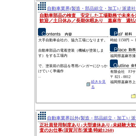
自動車業界(製造・部品組立・加工) / 派遣
自動車部品の検査 安定した工場勤務で未来を
歓迎／土日休み／長期休暇あり 嘉麻市 週払
大手自動車会社の、協力工場になります。
時給 1150円 ～ 
自動車部品の電着塗装（機械が塗装しま
す）をする工場内
福岡県嘉麻市漆
で、塗装前の部品を専用ハンガーにひっか
けていく準備作
有限会社 FJ
...
〒 821 - 0012
続きを見
福岡県嘉麻市上山田
る
自動車業界以外(製造・部品組立・加工) / 
正社員登用制度あり♪大型連休あり♪未経験大歓
査のお仕事(須賀川市/派遣/時給1260)