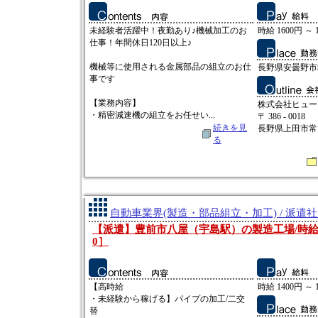
未経験者活躍中！夜勤あり♪機械加工のお
時給 1600円 ～ 
仕事！年間休日120日以上♪
機械等に使用される金属部品の組立のお仕
長野県安曇野市
事です
【業務内容】
株式会社ヒュー
・精密減速機の組立をお任せい...
〒 386 - 0018
続きを見
長野県上田市常田2
る
自動車業界(製造・部品組立・加工) / 派遣
【派遣】豊前市八屋（宇島駅）の製造工場/時給140
0］
【高時給
時給 1400円 ～ 
・未経験から稼げる】パイプの加工/二交
替