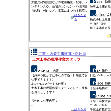
太陽光発電施設などの電線施設・配線、メ
ンテナンスや、住宅のコンセントや照明器
埼玉県本庄市見福3
具の取り付けなど、電気にまつわる幅広...
続きを見
る
株式会社上里建
〒 367 - 0044
埼玉県本庄市見福3
工事・内装工事関連 / 正社員
土木工事の現場作業スタッフ
【身体を動かす仕事なので筋トレ感覚でお
日給 9500円 ～ 
仕事できます！】
あなたにお任せする仕事：
土木工事の現場作業スタッフとして、業務
千葉県船橋市
をお任せします！
具体的な仕事内容：
京葉工業株式会
...
〒 290 - 0056
続きを見
千葉県市原市五井2