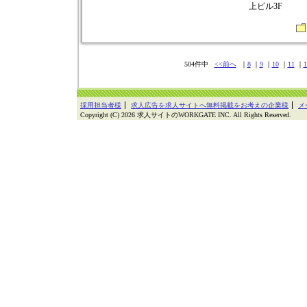
上ビル3F
504件中
<<前へ
｜
8
｜
9
｜
10
｜
11
｜
1
採用担当者様
求人広告を求人サイトへ無料掲載をお考えの企業様
メ
Copyright (C) 2026 求人サイトのWORKGATE INC. All Rights Reserved.