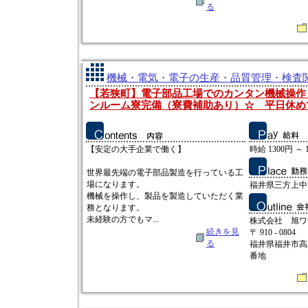
る
機械・電気・電子の生産・品質管理・検査関連
【若狭町】電子部品工場でのカンタン機械操作
ンルーム寮完備（寮費補助あり）☆ 平日休め
【安定の大手企業で働く】
時給 1300円 ～ 
世界最先端の電子部品製造を行っている工
場になります。
福井県三方上中
機械を操作し、製品を製造していただく業
務となります。
未経験の方でもマ...
株式会社 旭ワ
続きを見
〒 910 - 0804
る
福井県福井市高
番地