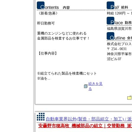
《新着/急募》
時給 1260円 ～ 
即日勤務可
福島県須賀川市
重機のエンジンなどに使われる
金属部品を検査するお仕事です！
株式会社プロス
〒 254 - 0031
【仕事内容】
神奈川県平塚市
沼ビル1F
①組立てられた製品を検査機にセット
②油を...
続きを見
る
自動車業界以外(製造・部品組立・加工) / 
安曇野市穂高牧_機械部品の組立｜交替勤務_派遣