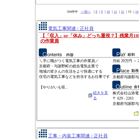
504件中
<<前へ
｜
8
｜
9
｜
10
｜
11
｜
12
｜13 ｜
14
電気工事関連 / 正社員
【「収入」or「休み」どっち重視？】残業月1
の作業員
＼手に職がつく電気工事の作業員／
月給 20万円 ～ 
京都府・与謝野町の総合電気企業で
地域の皆さんの生活をより快適にする
住宅の電気工事などを担当するお仕事です
京都府与謝郡与
【やりがいも収...
続きを見
株式会社山添電
る
〒 629 - 2263
京都府与謝郡与
工事・内装工事関連 / 正社員