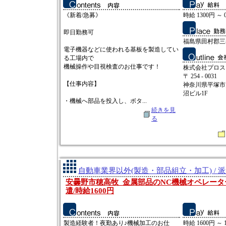
《新着/急募》
時給 1300円 ～ 
即日勤務可
福島県田村郡三
電子機器などに使われる基板を製造してい
る工場内で
機械操作や目視検査のお仕事です！
株式会社プロス
〒 254 - 0031
【仕事内容】
神奈川県平塚市
沼ビル1F
・機械へ部品を投入し、ボタ...
続きを見
る
自動車業界以外(製造・部品組立・加工) / 
安曇野市穂高牧_金属部品のNC機械オペレータ
遣/時給1600円
製造経験者！夜勤あり♪機械加工のお仕
時給 1600円 ～ 