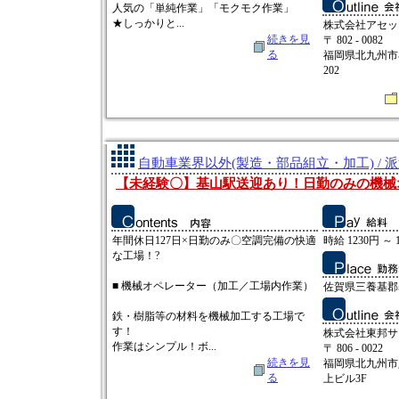
人気の「単純作業」「モクモク作業」
★しっかりと...
株式会社アセッ
続きを見
〒 802 - 0082
る
福岡県北九州市小
202
自動車業界以外(製造・部品組立・加工) / 
【未経験〇】基山駅送迎あり！日勤のみの機械
年間休日127日×日勤のみ〇空調完備の快適
時給 1230円 ～ 
な工場！?
■ 機械オペレーター（加工／工場内作業）
佐賀県三養基郡
鉄・樹脂等の材料を機械加工する工場で
す！
株式会社東邦サ
作業はシンプル！ボ...
〒 806 - 0022
続きを見
福岡県北九州市八
る
上ビル3F