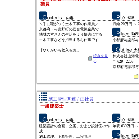
業員
＼手に職がつく土木工事の作業員／
月給 20万円 ～ 
京都府・与謝野町の総合電気企業で
地域の皆さんの生活をより快適にする
土木工事などを担当するお仕事です
京都府与謝郡与
【やりがいも収入も諦...
続きを見
株式会社山添電
る
〒 629 - 2263
京都府与謝郡与
施工管理関連 / 正社員
一級建築士
建築設計の企画、立案、および設計図の作
年収 630万円 ～
成
施工管理、予算管理、工程管理