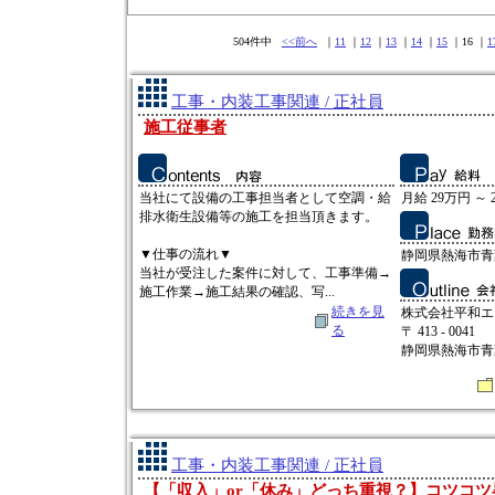
504件中
<<前へ
｜
11
｜
12
｜
13
｜
14
｜
15
｜16 ｜
1
工事・内装工事関連 / 正社員
施工従事者
当社にて設備の工事担当者として空調・給
月給 29万円 ～ 
排水衛生設備等の施工を担当頂きます。
▼仕事の流れ▼
静岡県熱海市青葉
当社が受注した案件に対して、工事準備→
施工作業→施工結果の確認、写...
続きを見
株式会社平和エ
る
〒 413 - 0041
静岡県熱海市青葉
工事・内装工事関連 / 正社員
【「収入」or「休み」どっち重視？】コツコ