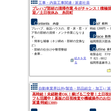
工事・内装工事関連 / 派遣社員
プレハブ部材の清掃作業 今がチャンス！積極
迎／土日祝休み 糸田町
プレハブ、仮設ハウスの、壁・床・窓・ド
時給 1200円 ～ 
ア等の部材の清掃・メンテ作業になりま
す。
・簡単な補修（ネジ締め・部材の交換な
福岡県田川郡糸
ど）
・部材の仕分けや整理整頓
・倉庫...
有限会社 FJ
続きを見
〒 821 - 0012
る
福岡県嘉麻市上山田
自動車業界以外(製造・部品組立・加工) / 
高時給！未経験者OK！稼げる二交替！土日祝
フも活躍中！基板の目視検査や機械操作のお仕事
派遣/時給1300)