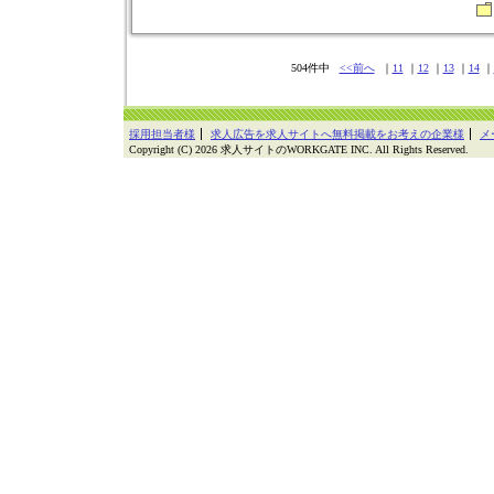
504件中
<<前へ
｜
11
｜
12
｜
13
｜
14
｜
採用担当者様
求人広告を求人サイトへ無料掲載をお考えの企業様
メ
Copyright (C) 2026 求人サイトのWORKGATE INC. All Rights Reserved.