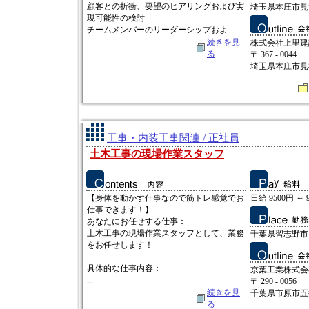
顧客との折衝、要望のヒアリングおよび実
埼玉県本庄市見福3
現可能性の検討
チームメンバーのリーダーシップおよ...
続きを見
株式会社上里建
る
〒 367 - 0044
埼玉県本庄市見福3
工事・内装工事関連 / 正社員
土木工事の現場作業スタッフ
【身体を動かす仕事なので筋トレ感覚でお
日給 9500円 ～ 
仕事できます！】
あなたにお任せする仕事：
土木工事の現場作業スタッフとして、業務
千葉県習志野市
をお任せします！
具体的な仕事内容：
京葉工業株式会
...
〒 290 - 0056
続きを見
千葉県市原市五井2
る