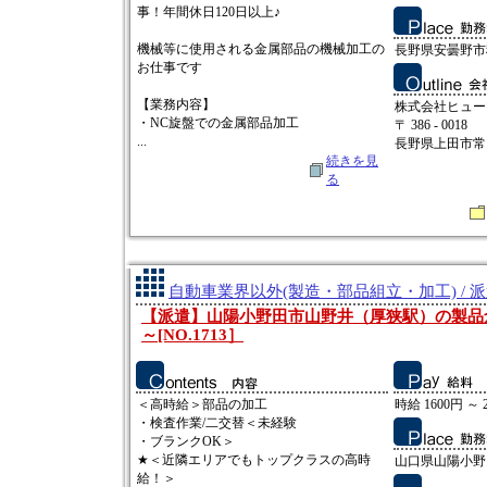
事！年間休日120日以上♪
機械等に使用される金属部品の機械加工の
長野県安曇野市
お仕事です
【業務内容】
株式会社ヒュー
・NC旋盤での金属部品加工
〒 386 - 0018
...
長野県上田市常田2
続きを見
る
自動車業界以外(製造・部品組立・加工) / 
【派遣】山陽小野田市山野井（厚狭駅）の製品倉庫
～[NO.1713］
＜高時給＞部品の加工
時給 1600円 ～ 
・検査作業/二交替＜未経験
・ブランクOK＞
★＜近隣エリアでもトップクラスの高時
山口県山陽小野
給！＞