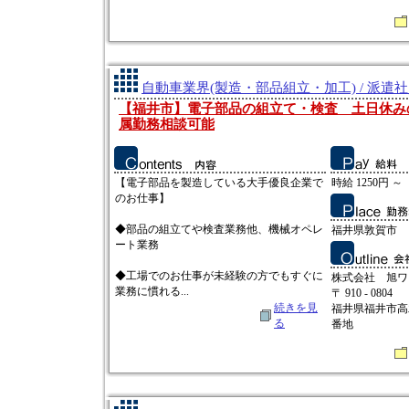
自動車業界(製造・部品組立・加工) / 派遣
【福井市】電子部品の組立て・検査 土日休み
属勤務相談可能
【電子部品を製造している大手優良企業で
時給 1250円 ～
のお仕事】
◆部品の組立てや検査業務他、機械オペレ
福井県敦賀市
ート業務
◆工場でのお仕事が未経験の方でもすぐに
株式会社 旭ワ
業務に慣れる...
〒 910 - 0804
続きを見
福井県福井市高
る
番地