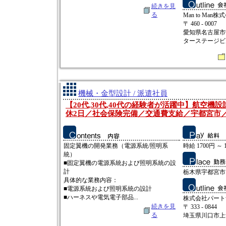
続きを見
る
Man to Man株
〒 460 - 0007
愛知県名古屋市中
ターステージビ
機械・金型設計 / 派遣社員
【20代,30代,40代の経験者が活躍中】航空機
休2日／社会保険完備／交通費支給／宇都宮市／
固定翼機の開発業務（電源系統/照明系
時給 1700円 ～ 
統）
■固定翼機の電源系統および照明系統の設
計
栃木県宇都宮市
具体的な業務内容：
■電源系統および照明系統の設計
■ハーネスや電気電子部品...
株式会社パート
続きを見
〒 333 - 0844
る
埼玉県川口市上青木