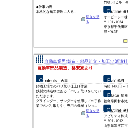
竹橋3-3ビル 4
◆仕事内容
本格的な施工管理に入る...
続きを見
オーピーシー株
る
〒 101 - 0054
東京都千代田区
部ビル3F
自動車業界(製造・部品組立・加工) / 派遣
自動車部品製造、格安寮あり
鋳物工場でのバリ取り仕上げ作業
時給 1400円 ～ 
鉄製の鋳造物にある「バリ」取りをしてい
ただきます。
グラインダー、サンダーを使用しての手作
福島県田村市滝
業でのバリ取りや、専用の機械（ショ...
続きを見
る
アビリティ株式
〒 991 - 0012
山形県寒河江市新