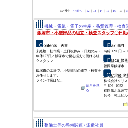
504件中
<<前へ
｜
12
｜
13
｜
14
｜
15
｜
16
｜17 ｜
1
機械・電気・電子の生産・品質管理・検査関連
飯塚市・小型部品の組立・検査スタッフ〇日勤
未経験・軽作業・土日祝休み・日勤のみ・
時給 1200円 ～ 
年休127日／飯塚市で腰を据えて働ける組
立スタッフ
福岡県飯塚市
飯塚市の工場で、小型部品の組立・検査を
お任せします。
ライン作業はな...
株式会社クリス
続きを見
〒 806 - 0022
る
福岡県北九州市
16号 村上ビル
整備士等の整備関連 / 派遣社員