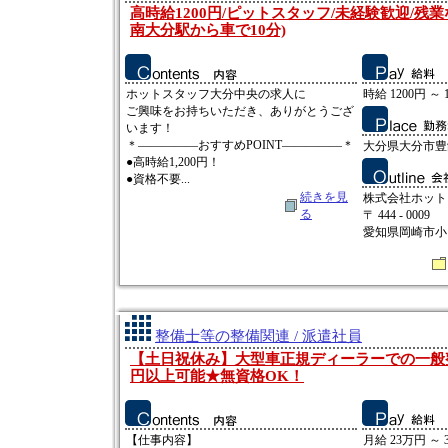
高時給1200円/ピットスタッフ/未経験歓迎/残業
南大分駅から車で10分)
ホットスタッフ大分中央の求人に
時給 1200円 ～ 
ご興味をお持ちいただき、ありがとうござ
います！
＊―――――おすすめPOINT―――――＊
大分県大分市豊
●高時給1,200円！
●資格不要...
続きを見
株式会社ホット
る
〒 444 - 0009
愛知県岡崎市小呂
整備士等の整備関連 / 派遣社員
【土日祝休み】大型車正規ディーラーでの一般
円以上可能★無資格OK！
【仕事内容】
月給 23万円 ～ 