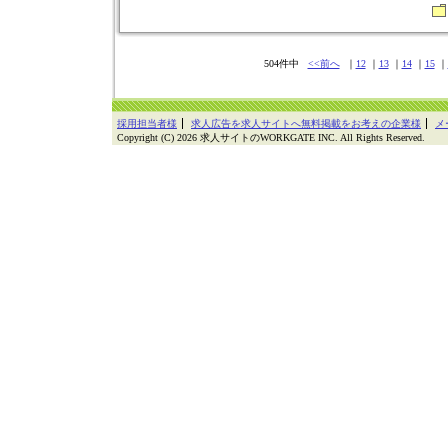
504件中
<<前へ
｜
12
｜
13
｜
14
｜
15
｜
採用担当者様
求人広告を求人サイトへ無料掲載をお考えの企業様
メ
Copyright (C) 2026 求人サイトのWORKGATE INC. All Rights Reserved.