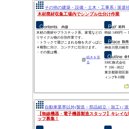
その他の建築・設備・土木・工事系 / 派遣
木材廃材収集工場内でシンプル仕分け作業
木材の廃材やプラスチック系、家電などの
時給 1400円 ～ 
リサイクル物の分別作業です。
・トラックで運びこまれる物を大ざっぱに
４種類に分け、コンテナに仕分けます。
神奈川県川崎市
・その後は機...
続きを見
る
SMC株式会社
〒 160 - 0022
東京都新宿区新宿
ィングⅡ-10階
自動車業界以外(製造・部品組立・加工) / 
【無線機器・電子機器製造スタッフ】キレイな
ッフ募集！