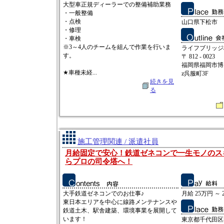
大型車正規ディーラーでの整備補助業務
・一般整備
・点検
山口県下松市
・修理
・車検
※3～4人のチームを組んで作業を行いま
ライフブリッジ
す。
〒 812 - 0023
福岡県福岡市博多
★車種未経...
z呉服町3F
続きを見
る
施工管理関連 / 派遣社員
月給固定で安心！鉄道ゼネコンで一生モノのス
らプロの司令塔へ！
大手鉄道ゼネコンでのお仕事♪
月給 25万円 ～ 
東日本エリアを中心に線路メンテナンスや
鉄道土木、駅舎建築、環境事業を展開して
います！
東京都千代田区