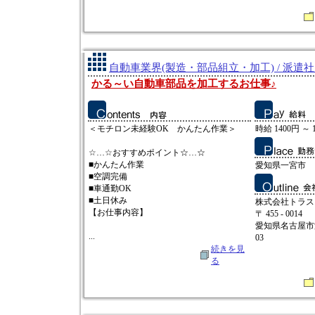
自動車業界(製造・部品組立・加工) / 派遣
かる～い自動車部品を加工するお仕事♪
＜モチロン未経験OK かんたん作業＞
時給 1400円 ～ 
☆…☆おすすめポイント☆…☆
■かんたん作業
愛知県一宮市
■空調完備
■車通勤OK
■土日休み
株式会社トラス
【お仕事内容】
〒 455 - 0014
愛知県名古屋市
...
03
続きを見
る