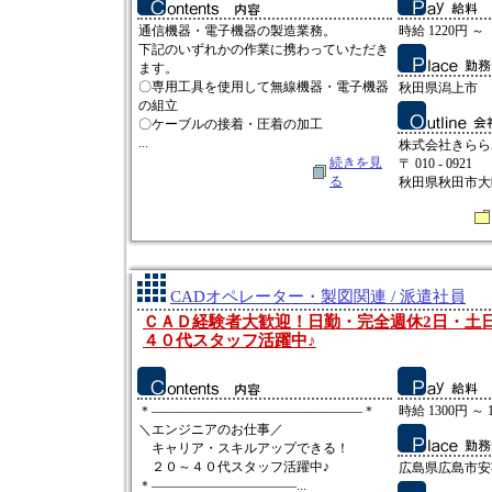
通信機器・電子機器の製造業務。
時給 1220円 ～
下記のいずれかの作業に携わっていただき
ます。
〇専用工具を使用して無線機器・電子機器
秋田県潟上市
の組立
〇ケーブルの接着・圧着の加工
...
株式会社きらら
続きを見
〒 010 - 0921
る
秋田県秋田市大町2
CADオペレーター・製図関連 / 派遣社員
ＣＡＤ経験者大歓迎！日勤・完全週休2日・土
４０代スタッフ活躍中♪
＊――――――――――――――――＊
時給 1300円 ～ 
＼エンジニアのお仕事／
キャリア・スキルアップできる！
２０～４０代スタッフ活躍中♪
広島県広島市安
＊―――――――――――...