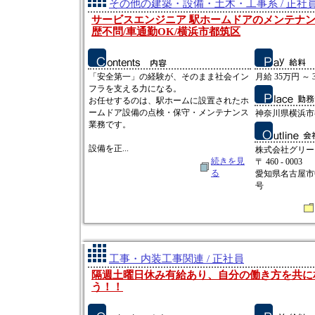
その他の建築・設備・土木・工事系 / 正社
サービスエンジニア 駅ホームドアのメンテナンス
歴不問/車通勤OK/横浜市都筑区
「安全第一」の経験が、そのまま社会イン
月給 35万円 ～ 
フラを支える力になる。
お任せするのは、駅ホームに設置されたホ
ームドア設備の点検・保守・メンテナンス
神奈川県横浜市
業務です。
設備を正...
株式会社グリー
続きを見
〒 460 - 0003
る
愛知県名古屋市
号
工事・内装工事関連 / 正社員
隔週土曜日休み有給あり、自分の働き方を共に
う！！