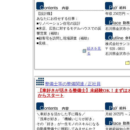
【設計職】
年収 250万円 ～
あなたにお任せする仕事：
■リノベーション住宅の設計
■来店、広告に対するモデルハウスでの反
石川県金沢市小坂
響営業（補助）
■顧客宅を訪問し現場調査（補助）
■見積...
株式会社サンコ
続きを見
〒 920 - 0811
る
石川県金沢市小坂
整備士等の整備関連 / 正社員
【車好きが活きる整備士】未経験OK！まずは
からスタート
＼車好きを活かした手に職を／
月給 20万円 ～ 
「洗車が好き」「機械いじりが好き」
その「好き」が一生モノのスキルになる
自動車整備士に挑戦してみませんか？
京都府福知山市