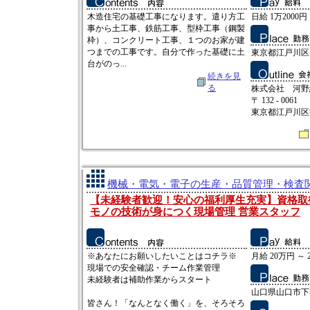
木造住宅の基礎工事になります。遣り方工
日給 1万2000円 
事から土工事、鉄筋工事、型枠工事（鋼製
枠）、コンクリート工事、１つのお家が建
つまでの工事です。自分で作った基礎に土
東京都江戸川区
台がのっ...
続きを見
る
株式会社 河野
〒 132 - 0061
東京都江戸川区
機械・電気・電子の生産・品質管理・検査関連
【未経験者歓迎！安心の福利厚生充実】資格取
モノの技術が身につく現場管理 営業スタッフ
※あなたにお願いしたいことはコチラ※
月給 20万円 ～ 
現場での安全確認・チーム作業管理
未経験者は補助作業からスタート
山口県山口市下小
皆さん！「なんとなく働く」を、そろそろ