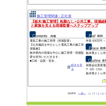
施工管理関連 / 正社員
【栃木/施工管理】転勤なし×公共工事。現場経
と家族を支える現場監督へステップアップ
電気工事の施工管理（現場監督）
年収 450万円 ～
【公共施設を中心とした電気工事の施工管
理業務】
栃木県内の現場を中心に施工管理・現場監
栃木県さくら市上
督を担当いただきます。
■工程・品質・安全...
続きを見
有限会社黒尾電
る
〒 329 - 1316
栃木県さくら市上
505件中
<<前へ
｜
1
｜2 ｜
3
｜
4