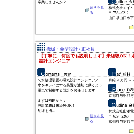
卒業しませんか？...
続きを見
株式会社エイム
る
〒 753 - 0212
山口県山口市下
機械・金型設計 / 正社員
【丁寧に、何度でも説明します】未経験OK！
設計エンジニア
＼水処理装置の電気設計エンジニア／
月給 20万円 ～ 
水をキレイにする装置が適切に動くよう
電気で制御する設計をお任せします
京都府与謝郡与
まずは補助から：
設計業務は未経験OK！
配線を描...
株式会社山添電
続きを見
〒 629 - 2263
る
京都府与謝郡与