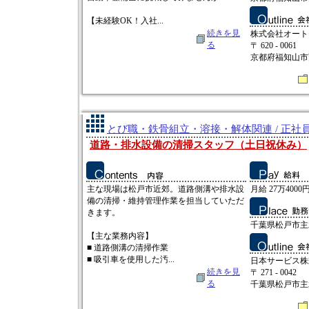
【未経験OK！入社...
続きを見
株式会社オート
る
〒 620 - 0061
京都府福知山市
とび職・鉄骨組立・溶接・解体関連 / 正社
道路・排水設備の清掃スタッフ（土日祝休み）
主な現場は松戸市近郊。道路側溝や排水設
月給 27万4000
備の清掃・維持管理作業を担当していただ
きます。
千葉県松戸市主水
【主な業務内容】
■ 道路側溝の清掃作業
■ 吸引車を使用した汚...
日本サービス株
続きを見
〒 271 - 0042
る
千葉県松戸市主