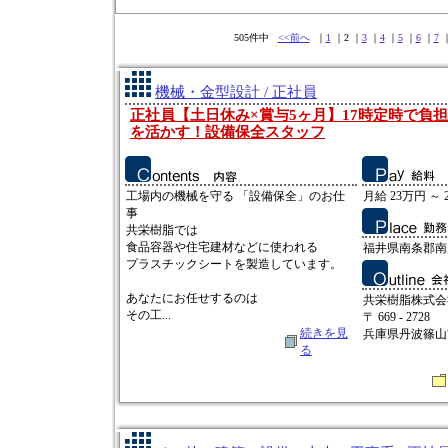
505件中
<<前へ
｜
1
｜2 ｜
3
｜
4
｜
5
｜
6
｜
7
機械・金型設計 / 正社員
正社員【土日休み×賞与5ヶ月】17時定時で負
を活かす！設備保全スタッフ
工場内の機械を守る 「設備保全」のお仕
月給 23万円 ～ 
事
共栄樹脂では
食品容器や住宅建材などに使われる
福井県南条郡南越
プラスチックシートを製造しています。
あなたにお任せするのは
共栄樹脂株式会
その工...
〒 669 - 2728
続きを見
兵庫県丹波篠山
る