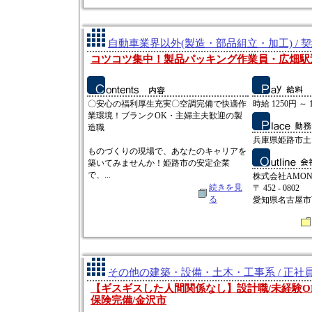
自動車業界以外(製造・部品組立・加工) / 
コツコツ集中！製品パッキング作業員・広畑駅
〇安心の福利厚生充実〇空調完備で快適作
時給 1250円 ～ 
業環境！ブランクOK・主婦主夫歓迎の製
造職
兵庫県姫路市土
ものづくりの現場で、あなたのキャリアを
築いてみませんか！姫路市の安定企業
で、...
株式会社AMO
続きを見
〒 452 - 0802
る
愛知県名古屋市西
その他の建築・設備・土木・工事系 / 正社
【ギスギスした人間関係なし】設計職/未経験OK
保険完備/金沢市