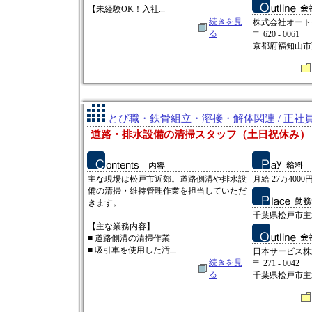
【未経験OK！入社...
続きを見
株式会社オート
る
〒 620 - 0061
京都府福知山市
とび職・鉄骨組立・溶接・解体関連 / 正社
道路・排水設備の清掃スタッフ（土日祝休み）
主な現場は松戸市近郊。道路側溝や排水設
月給 27万4000
備の清掃・維持管理作業を担当していただ
きます。
千葉県松戸市主水
【主な業務内容】
■ 道路側溝の清掃作業
■ 吸引車を使用した汚...
日本サービス株
続きを見
〒 271 - 0042
る
千葉県松戸市主