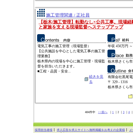
施工管理関連 / 正社員
【栃木/施工管理】転勤なし×公共工事。現場経
と家族を支える現場監督へステップアップ
電気工事の施工管理（現場監督）
年収 450万円 ～
【公共施設を中心とした電気工事の施工管
理業務】
栃木県内の現場を中心に施工管理・現場監
栃木県さくら市上
督を担当いただきます。
■工程・品質・安全...
続きを見
有限会社黒尾電
る
〒 329 - 1316
栃木県さくら市上
484件中
<<前へ
｜
1
｜2 ｜
3
｜
4
採用担当者様
求人広告を求人サイトへ無料掲載をお考えの企業様
メ