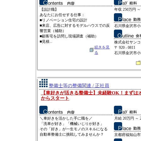
【設計職】
年収 250万円 ～
あなたにお任せする仕事：
■リノベーション住宅の設計
■来店、広告に対するモデルハウスでの反
石川県金沢市小坂
響営業（補助）
■顧客宅を訪問し現場調査（補助）
■見積...
株式会社サンコ
続きを見
〒 920 - 0811
る
石川県金沢市小坂
整備士等の整備関連 / 正社員
【車好きが活きる整備士】未経験OK！まずは
からスタート
＼車好きを活かした手に職を／
月給 20万円 ～ 
「洗車が好き」「機械いじりが好き」
その「好き」が一生モノのスキルになる
自動車整備士に挑戦してみませんか？
京都府福知山市