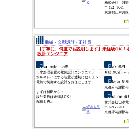
る
株式会社 河野
〒 132 - 0061
東京都江戸川区
機械・金型設計 / 正社員
【丁寧に、何度でも説明します】未経験OK！
設計エンジニア
＼水処理装置の電気設計エンジニア／
月給 20万円 ～ 
水をキレイにする装置が適切に動くよう
電気で制御する設計をお任せします
京都府与謝郡与
まずは補助から：
設計業務は未経験OK！
配線を描...
株式会社山添電
続きを見
〒 629 - 2263
る
京都府与謝郡与