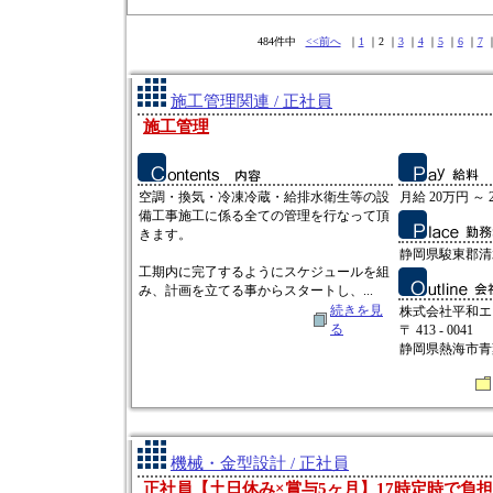
484件中
<<前へ
｜
1
｜2 ｜
3
｜
4
｜
5
｜
6
｜
7
施工管理関連 / 正社員
施工管理
空調・換気・冷凍冷蔵・給排水衛生等の設
月給 20万円 ～ 
備工事施工に係る全ての管理を行なって頂
きます。
静岡県駿東郡清水
工期内に完了するようにスケジュールを組
み、計画を立てる事からスタートし、...
続きを見
株式会社平和エ
る
〒 413 - 0041
静岡県熱海市青葉
機械・金型設計 / 正社員
正社員【土日休み×賞与5ヶ月】17時定時で負