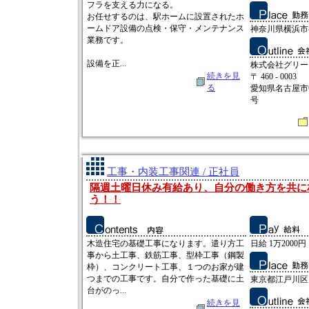
フラを支える力になる。
お任せするのは、駅ホームに設置されたホ
ームドア設備の点検・保守・メンテナンス
神奈川県横浜市
業務です。
設備を正...
株式会社グリー
続きを見
〒 460 - 0003
る
愛知県名古屋市
号
工事・内装工事関連 / 正社員
隔週土曜日休み有給あり、自分の働き方を共に
う！！
木造住宅の基礎工事になります。遣り方工
日給 1万2000円 
事から土工事、鉄筋工事、型枠工事（鋼製
枠）、コンクリート工事、１つのお家が建
つまでの工事です。自分で作った基礎に土
東京都江戸川区
台がのっ...
続きを見