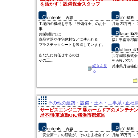
を活かす！設備保全スタッフ
工場内の機械を守る 「設備保全」のお仕
月給 23万円 ～ 
事
共栄樹脂では
食品容器や住宅建材などに使われる
福井県南条郡南越
プラスチックシートを製造しています。
あなたにお任せするのは
共栄樹脂株式会
その工...
〒 669 - 2728
続きを見
兵庫県丹波篠山
る
その他の建築・設備・土木・工事系 / 正社
サービスエンジニア 駅ホームドアのメンテナンス
歴不問/車通勤OK/横浜市都筑区
「安全第一」の経験が、そのまま社会イン
月給 35万円 ～ 