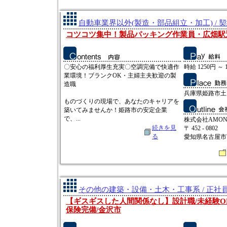
自動車業界以外(製造・部品組立・加工) / 
コツコツ集中！製品パッキング作業員・広畑駅
〇安心の福利厚生充実〇空調完備で快適作
時給 1250円 ～ 
業環境！ブランクOK・主婦主夫歓迎の製
造職
兵庫県姫路市土
ものづくりの現場で、あなたのキャリアを
築いてみませんか！姫路市の安定企業
で、...
株式会社AMO
続きを見
〒 452 - 0802
る
愛知県名古屋市西
その他の建築・設備・土木・工事系 / 正社
【ギスギスした人間関係なし】設計職/未経験OK
保険完備/金沢市