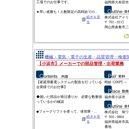
工場でのお仕事です。
福岡県大牟田市
★早い者勝ち！人数限定の高時給での...
続きを見
株式会社アイリ
る
〒 701 - 0115
岡山県倉敷市二子
機械・電気・電子の生産・品質管理・検査関連
【小浜市】メーカーでの部品管理・出荷業務
【家庭用蓄電システムの製造を行っている
時給 1200円 ～
企業様でのお仕事】
◆届いた部品が発注通りか、必要な数量揃
福井県小浜市
っているかの確認
◆フォークリフトを使って、保管庫・...
株式会社 旭ワ
続きを見
〒 910 - 0804
る
福井県福井市高
番地