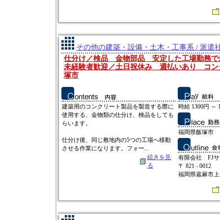
その他の建築・設備・土木・工事系 / 派遣
仕分け／検品 金物部品 安定した工場勤務
未経験者歓迎／土日祝休み 週払いあり コン
塚市
建築用のコンクリート製品を製造する際に
時給 1300円 ～ 
使用する、金物類の仕分け、検品をしても
らいます。
福岡県飯塚市
仕分け後、同じ敷地内の5つの工場へ移動
させる作業になります。フォー...
続きを見
有限会社 FJ
る
〒 821 - 0012
福岡県嘉麻市上山田