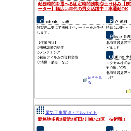
勤務時間を選べる固定時間務制◎土日休み【餅
ーター】幅広い年代の男女活躍中！車通勤OK
餅製造工場にて機械オペレーターをお任せ
時給 1250円 ～
します。
【作業内容】
北海道岩見沢市五
◇機械設備の操作
ビル１F
◇メンテナンス
◇包装フィルムの資材交換
◇清掃・消毒 など
エクセル株式会
〒 068 - 0025
...
北海道岩見沢市5
続きを見
ル1F
る
電気工事関連 / アルバイト
勤務地多数♯横浜♯町田♯川崎♯23区 技術職!!