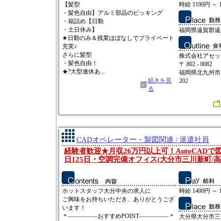
【髪型
時給 1190円 ～ 
・髪色自由】アルミ部品のピッキング
・箱詰め【日勤
・土日休み】
福岡県遠賀郡遠
★日勤のみ＆残業ほぼなしでプライベート
充実♪
さらに髪型
株式会社アセッ
・髪色自由！
〒 802 - 0082
★?大型連休あ...
福岡県北九州市小
続きを見
202
る
CADオペレーター・製図関連 / 派遣社員
経験者歓迎★月収26万円以上可！AutoCAD
日125日・空調完備オフィス(大分市三川新町/高
ホットスタッフ大分中央の求人に
時給 1400円 ～ 
ご興味をお持ちいただき、ありがとうござ
います！
＊―――――おすすめPOINT―――――＊
大分県大分市三