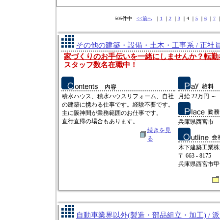
505件中
<<前へ
｜
1
｜
2
｜
3
｜4 ｜
5
｜
6
｜
7
その他の建築・設備・土木・工事系 / 正社
家づくりのお手伝いを一緒にしませんか？転勤
スタッフ数名在職中！
積水ハウス、積水ハウスリフォーム、自社
月給 22万円 ～
の建築に携わる仕事です。経験不要です。
主に阪神間が業務範囲のお仕事です。
直行直帰の場合もあります。
兵庫県西宮市
続きを見
る
木下建築工業株
〒 663 - 8175
兵庫県西宮市甲
自動車業界以外(製造・部品組立・加工) / 