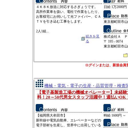
４Ｋ８Ｋ放送に対応するさぎょうです。
日給 1万2000円
高所作業車を扱い、電柱で作業をしたり、
お客様宅にお伺いして光ファイバー、ＣＡ
ＴＶを引き込む工事をします。
東京都町田市山
2人1組...
続きを見
株式会社Ａ Ｐ
る
〒 195 - 0074
東京都町田市山崎
ログインまたは、新規会員
機械・電気・電子の生産・品質管理・検査関連
【電子基製造工場の機械オペレーター】未経験
料！20～50代男女スタッフ活躍中！週払いOK
【福岡県大牟田市】
時給 1600円 ～
新幹線や電気自動車、エレベーターなどの
電子部材を生産し、世界中に出荷している