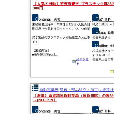
【人気の日勤】茅野市豊平_プラスチック部品の
380円
未経験者活躍中！年間休日122日♪人気の日
時給 1380円 ～ 
勤◎座り作業あり◎モクモクこつこつ作業
光学製品のプラスチック部品組立のお仕事
長野県諏訪市
です
【業務内容】
株式会社ヒュー
■光学製品等の組...
〒 386 - 0018
続きを見
長野県上田市常田2
る
自動車業界(製造・部品組立・加工) / 派遣
【派遣】遠賀郡遠賀町芙蓉（遠賀川駅）の製品倉庫
～[NO.1719］