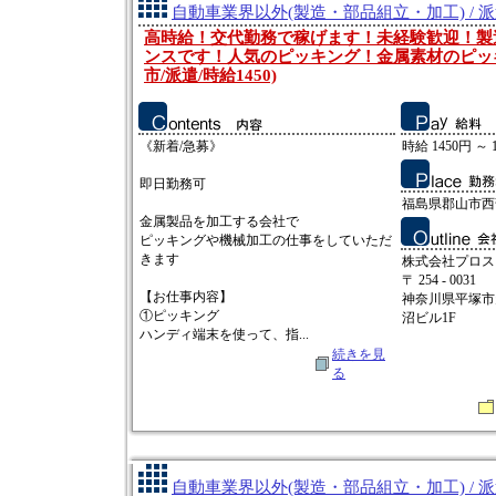
自動車業界以外(製造・部品組立・加工) / 
高時給！交代勤務で稼げます！未経験歓迎！製
ンスです！人気のピッキング！金属素材のピッ
市/派遣/時給1450)
《新着/急募》
時給 1450円 ～ 
即日勤務可
福島県郡山市西
金属製品を加工する会社で
ピッキングや機械加工の仕事をしていただ
きます
株式会社プロス
〒 254 - 0031
【お仕事内容】
神奈川県平塚市
①ピッキング
沼ビル1F
ハンディ端末を使って、指...
続きを見
る
自動車業界以外(製造・部品組立・加工) / 