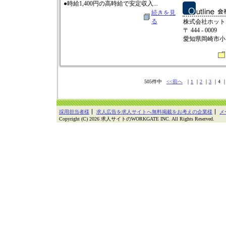
●時給1,400円の高時給で安定収入...
続きを見
る
株式会社ホット
〒 444 - 0009
愛知県岡崎市小呂
505件中
<<前へ
｜
1
｜
2
｜
3
｜4 
採用担当者様
求人広告を求人サイトへ無料掲載をお考えの企業様
メ
Copyright (C) 2026 求人サイトのWORKGATE INC. All Rights Reserved.