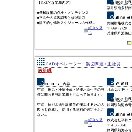
【具体的な業務内容】
福井県南条郡南越
■機械設備の点検・メンテナンス
■不具合の原因調査と修理対応
■計画的な修理スケジュールの作成...
共栄樹脂株式会
続きを見
〒 669 - 2728
る
兵庫県丹波篠山
CADオペレーター・製図関連 / 正社員
設計職
空調・換気・冷凍冷蔵・給排水衛生等の設
月給 29万円 ～ 
備に関わる設計業務を行なって頂きます。
空調・給排水衛生設備等の施工するための
静岡県熱海市青葉
図面を作成し、使用する材料の選定をおこ
ない...
続きを見
株式会社平和エ
る
〒 413 - 0041
静岡県熱海市青葉