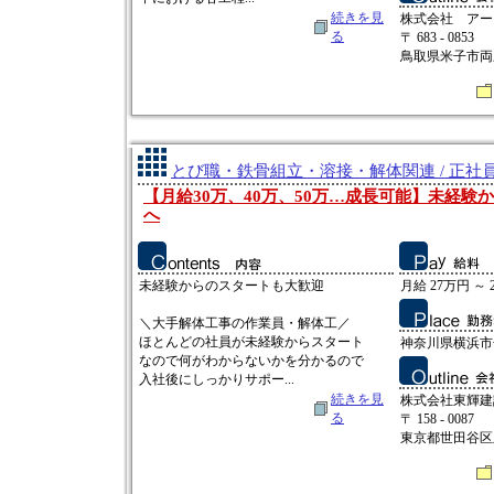
続きを見
株式会社 アー
る
〒 683 - 0853
鳥取県米子市両三
とび職・鉄骨組立・溶接・解体関連 / 正社
【月給30万、40万、50万…成長可能】未経験
へ
未経験からのスタートも大歓迎
月給 27万円 ～ 
＼大手解体工事の作業員・解体工／
ほとんどの社員が未経験からスタート
神奈川県横浜市金
なので何がわからないかを分かるので
入社後にしっかりサポー...
続きを見
株式会社東輝建
る
〒 158 - 0087
東京都世田谷区玉堤