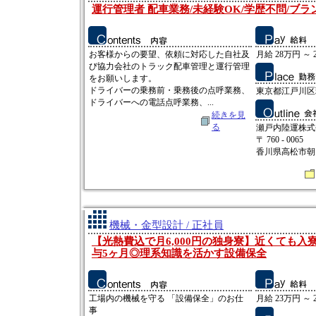
運行管理者 配車業務/未経験OK/学歴不問/ブラ
お客様からの要望、依頼に対応した自社及
月給 28万円 ～ 
び協力会社のトラック配車管理と運行管理
をお願いします。
ドライバーの乗務前・乗務後の点呼業務、
東京都江戸川区瑞
ドライバーへの電話点呼業務、...
続きを見
る
瀬戸内陸運株式
〒 760 - 0065
香川県高松市朝日町
機械・金型設計 / 正社員
【光熱費込で月6,000円の独身寮】近くても入
与5ヶ月◎理系知識を活かす設備保全
工場内の機械を守る 「設備保全」のお仕
月給 23万円 ～ 
事