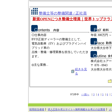
整備士等の整備関連 / 正社員
新規OPENにつき整備士増員｜世界トップクラス
◎仕事内容
年収 300万円 ～
BYD正規ディーラーの整備士として、
電気自動車（EV）およびプラグインハイ
ブリッド車の
大分県大分市下郡
点検・整備・修理業務を担当していただき
ます。
株式会社ユアー
◎主な業務...
〒 870 - 0943
続きを見
大分県大分市片島
る
972件中
<<前へ
｜
3
｜
4
｜
5
｜
6
｜
採用担当者様
求人広告を求人サイトへ無料掲載をお考えの企業様
メ