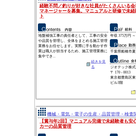
経験不問／釣りが好きな社員がたくさんいる会
マネージャーを募集。マニュアルと研修で未経
ト
地盤補強工事の責任者として、工事の安全
年収 375万円 ～
や品質を管理し、全体をまとめる施工管理
業務をお任せします。実際に手を動かす作
業は職人が担当するため、施工管理業務に
千葉県船橋市夏見
集中でき...
続きを見
る
ジオテック株式
〒 170 - 0013
東京都豊島区東池
ビル3階
機械・電気・電子の生産・品質管理・検査関連
【賞与年2回】マニュアル完備で未経験者も安
カーの品質管理