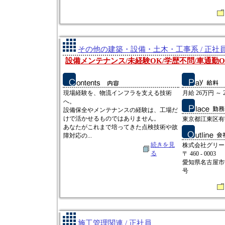
その他の建築・設備・土木・工事系 / 正社
設備メンテナンス/未経験OK/学歴不問/車通勤O
現場経験を、物流インフラを支える技術
月給 26万円 ～ 
へ。
設備保全やメンテナンスの経験は、工場だ
けで活かせるものではありません。
東京都江東区有
あなたがこれまで培ってきた点検技術や故
障対応の...
続きを見
株式会社グリー
る
〒 460 - 0003
愛知県名古屋市
号
施工管理関連 / 正社員