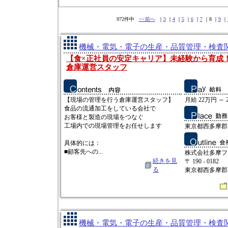
972件中
<<前へ
｜
3
｜
4
｜
5
｜
6
｜
7
｜8 ｜
9
｜
機械・電気・電子の生産・品質管理・検査関連
【食×正社員の安定キャリア】未経験から育成
倉庫運営スタッフ
【現場の管理を行う倉庫運営スタッフ】
月給 22万円 ～ 
食品の流通加工をしている会社で
お客様と製造の現場をつなぐ
工場内での現場管理をお任せします
東京都西多摩郡日
具体的には：
■顧客先への...
株式会社多摩フ
続きを見
〒 190 - 0182
る
東京都西多摩郡日
機械・電気・電子の生産・品質管理・検査関連