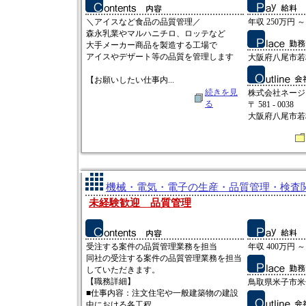
＼アイスなど食品の品質管理／
年収 250万円 ～
森永乳業やマルハニチロ、ロッテなど
大手メーカー商品を製造する工場で
アイスやデザート等の品質を管理します
大阪府八尾市若
【お願いしたい仕事内...
続きを見
株式会社ネージ
る
〒 581 - 0038
大阪府八尾市若
機械・電気・電子の生産・品質管理・検査関連
未経験歓迎 品質管理
受注する案件の品質管理業務を担当
年収 400万円 ～
同社の受注する案件の品質管理業務を担当
していただきます。
【職務詳細】
鳥取県米子市米子
■仕事内容：注文住宅や一般建築物の建設
中における各工程...