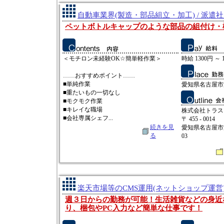
自動車業界(製造・部品組立・加工) / 派遣
ペットボトルキャップのような部品の組付け・
＜モチロン未経験OK☆簡単軽作業＞
時給 1300円 ～ 
……おすすめポイント……
■単純作業
愛知県名古屋市
■重たいもの一切なし
■モクモク作業
■キレイな職場
株式会社トラス
■会社専属シェフ...
〒 455 - 0014
続きを見
愛知県名古屋市
る
03
楽天市場等のCMS運用(ネットショップ運営)
週３日からの勤務が可能！生活雑貨などの身近
り、梱包やPC入力など簡単な仕事です！