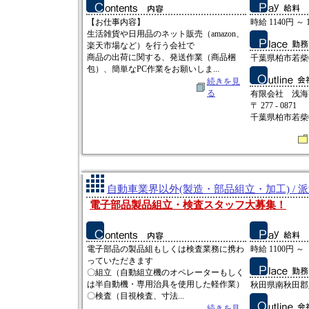
【お仕事内容】
時給 1140円 ～ 
生活雑貨や日用品のネット販売（amazon、
楽天市場など）を行う会社で
商品の出荷に関する、発送作業（商品梱
千葉県柏市若柴6
包）、簡単なPC作業をお願いしま...
続きを見
る
有限会社 浅海
〒 277 - 0871
千葉県柏市若柴6
自動車業界以外(製造・部品組立・加工) / 
電子部品製品組立・検査スタッフ大募集！
電子部品の製品組もしくは検査業務に携わ
時給 1100円 ～
っていただきます
〇組立（自動組立機のオペレーターもしく
は半自動機・専用治具を使用した軽作業）
秋田県南秋田郡
〇検査（目視検査、寸法...
続きを見