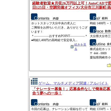
経験者歓迎★月収26万円以上可！AutoCAD
日125日・空調完備オフィス(大分市三川新町/高
ホットスタッフ大分中央の求人に
時給 1400円 ～ 
ご興味をお持ちいただき、ありがとうござ
います！
＊―――――おすすめPOINT―――――＊
大分県大分市三
●時給1,400円の高時給で安定収入...
続きを見
る
株式会社ホット
〒 444 - 0009
愛知県岡崎市小呂
ゲーム、マルチメディア関連 / アルバイト
「ナレーター募集！」応募条件なしで簡単応募
合う夢への一歩！
今回の応募は、ナレーション収録を行って
時給 1350円 ～ 