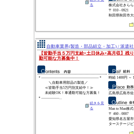
る
株式会社きらら
〒 010 - 0921
秋田県秋田市大町2
自動車業界(製造・部品組立・加工) / 派遣
【皆勤手当５万円支給×土日休み×高月収】残
勤可能な方募集中！
＊――――――――――――――――＊
時給 1400円 ～ 
＼自動車用部品の製造／
≪皆勤手当5万円別支給中！≫
未経験OK！車通勤可能な方募集！
広島県広島市佐
＊―――――...
続きを見
る
Man to Man株
〒 460 - 0007
愛知県名古屋市中
ターステージビ