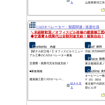
る
山形県寒河江市新
CADオペレーター・製図関連 / 派遣社員
＼未経験歓迎／オフィスビル改修の建築施工図
◆交通費＆残業代は全額別途支給！服装自由！
【駅チカ好立地！】オフィスビルリニュー
月給 28万8000円
アル工事のCADオペレーター募集
交通費・残業代完全別途支給！
東京都港区虎ノ
■募集職種
オーピーシー株
建築施工図 CADオペレー...
〒 101 - 0054
続きを見
東京都千代田区
る
部ビル3F