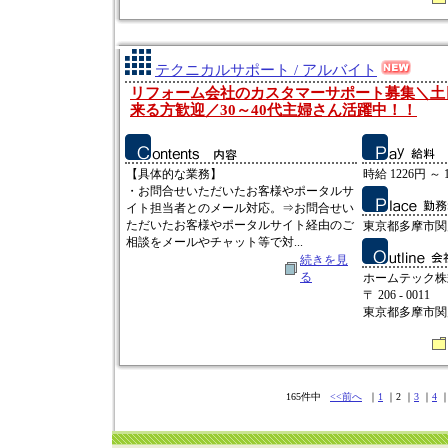
テクニカルサポート / アルバイト
リフォーム会社のカスタマーサポート募集＼土
来る方歓迎／30～40代主婦さん活躍中！！
【具体的な業務】
時給 1226円 ～ 
・お問合せいただいたお客様やポータルサ
イト担当者とのメール対応。⇒お問合せい
ただいたお客様やポータルサイト経由のご
東京都多摩市関戸1
相談をメールやチャット等で対...
続きを見
る
ホームテック株
〒 206 - 0011
東京都多摩市関
165件中
<<前へ
｜
1
｜2 ｜
3
｜
4