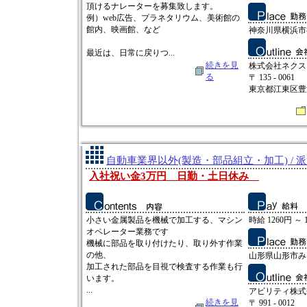
頂けるナレーターを募集致します。
例）web広告、プラネタリウム、美術館の
館内、映画館、など
神奈川県横浜市神
最近は、日常に戻りつ...
続きを見
株式会社ネクス
る
〒 135 - 0061
東京都江東区豊洲3
自動車業界以外(製造・部品組立・加工) / 
入社祝い金3万円 日勤・土日休み
小さい金属製品を機械で加工する、マシン
時給 1260円 ～ 
オペレーター業務です
機械に部品を取り付けたり、取り外す作業
の他、
山形県山形市み
加工された部品を目視で検査する作業も行
います。
...
アビリティ株式
続きを見
〒 991 - 0012