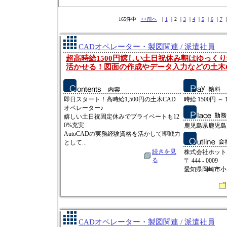
165件中
<<前へ
｜
1
｜2 ｜
3
｜
4
｜
5
｜
6
｜
7
CADオペレーター・製図関連 / 派遣社員
超高時給1500円嬉しい土日祝休み朝はゆっくり9
活かせる！図面の作成やデータ入力などの土木
即日スタート！高時給1,500円の土木CAD
時給 1500円 ～ 
オペレーター♪
嬉しい土日祝固定休みでプライベートも12
0%充実
鹿児島県鹿児島
AutoCADの実務経験資格を活かして即戦力
として...
続きを見
株式会社ホット
る
〒 444 - 0009
愛知県岡崎市小呂
CADオペレーター・製図関連 / 派遣社員