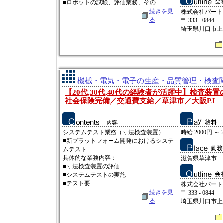
■ロボットの試験、評価業務、その...
続きを見
株式会社パート
る
〒 333 - 0844
埼玉県川口市上青木
機械・電気・電子の生産・品質管理・検査関連
【20代,30代,40代の経験者が活躍中】検査装
社会保険完備／交通費支給／草津市／大阪PJ
システムテスト業務（寸法検査装置）
時給 2000円 ～ 
■新プラットフォーム開発におけるシステ
ムテスト
具体的な業務内容：
滋賀県草津市
■寸法検査装置の評価
■システムテストの実施
■テスト要...
株式会社パート
続きを見
〒 333 - 0844
る
埼玉県川口市上青木