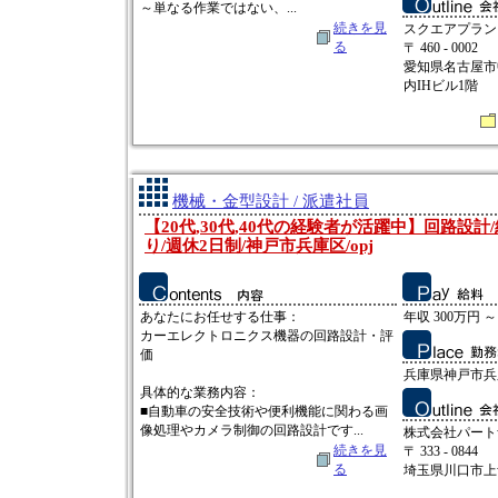
～単なる作業ではない、...
続きを見
スクエアプラン
る
〒 460 - 0002
愛知県名古屋市中
内IHビル1階
機械・金型設計 / 派遣社員
【20代,30代,40代の経験者が活躍中】回路設計
り/週休2日制/神戸市兵庫区/opj
あなたにお任せする仕事：
年収 300万円 ～
カーエレクトロニクス機器の回路設計・評
価
兵庫県神戸市兵
具体的な業務内容：
■自動車の安全技術や便利機能に関わる画
像処理やカメラ制御の回路設計です...
株式会社パート
続きを見
〒 333 - 0844
る
埼玉県川口市上青木