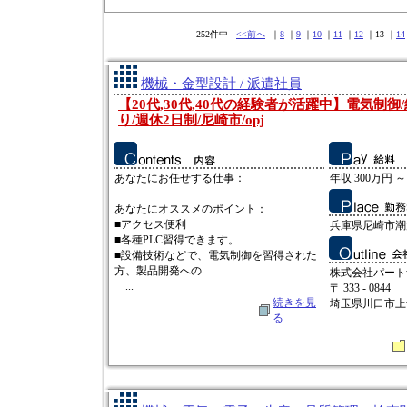
252件中
<<前へ
｜
8
｜
9
｜
10
｜
11
｜
12
｜13 ｜
14
機械・金型設計 / 派遣社員
【20代,30代,40代の経験者が活躍中】電気制御
り/週休2日制/尼崎市/opj
あなたにお任せする仕事：
年収 300万円 ～
あなたにオススメのポイント：
■アクセス便利
兵庫県尼崎市潮
■各種PLC習得できます。
■設備技術などで、電気制御を習得された
方、製品開発への
株式会社パート
...
〒 333 - 0844
続きを見
埼玉県川口市上青木
る