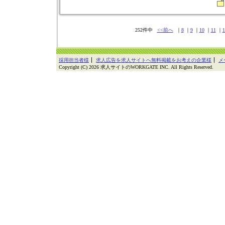
252件中
<<前へ
｜
8
｜
9
｜
10
｜
11
｜
1
採用担当者様
求人広告を求人サイトへ無料掲載をお考えの企業様
メ
Copyright (C) 2026 求人サイトのWORKGATE INC. All Rights Reserved.