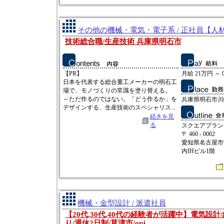
その他の機械・電気・電子系 / 正社員【人
技術総合職/生産技術 兵庫県明石市
【PR】
月給 21万円 ～ 
日本を代表する総合重工メーカーの明石工
場で、モノづくりの常識を塗り替える。
～ただ作るのではない。「どう作るか」を
兵庫県明石市川崎
デザインする、生産技術のスペシャリス...
続きを見
る
スクエアプラン
〒 460 - 0002
愛知県名古屋市中
内IHビル1階
機械・金型設計 / 派遣社員
【20代,30代,40代の経験者が活躍中】電気設計
り/週休2日制/草津市/opj