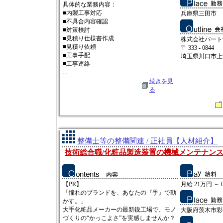
具体的な業務内容：
■内製工事対応
兵庫県三田市
■不具合内容確認
■対策検討
■見積り仕様書作成
株式会社パート
■見積り依頼
〒 333 - 0844
■工事手配
埼玉県川口市上青木
■工事連絡
...
続きを見
る
整備士等の整備関連 / 正社員【人材紹介】
技術総合職/化粧品製造装置の機械メンテナンス
【PR】
月給 21万円 ～ 
「憧れのブランドを、あなたの『手』で動
かす。」
大手化粧品メーカーの最新鋭工場で、モノ
大阪府茨木市彩都
づくりの“かっこよさ”を実感しませんか？