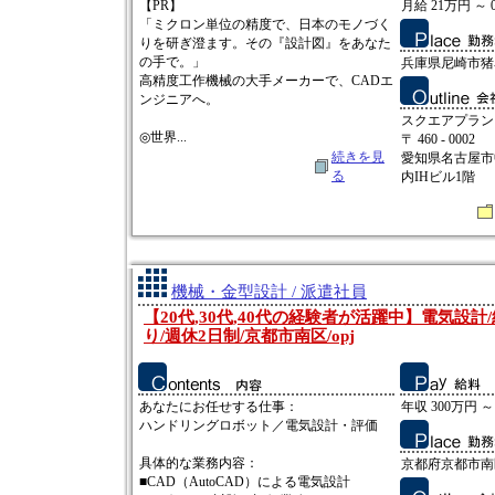
【PR】
月給 21万円 ～ 
「ミクロン単位の精度で、日本のモノづく
りを研ぎ澄ます。その『設計図』をあなた
の手で。」
兵庫県尼崎市猪名寺
高精度工作機械の大手メーカーで、CADエ
ンジニアへ。
スクエアプラン
◎世界...
〒 460 - 0002
続きを見
愛知県名古屋市中
る
内IHビル1階
機械・金型設計 / 派遣社員
【20代,30代,40代の経験者が活躍中】電気設計
り/週休2日制/京都市南区/opj
あなたにお任せする仕事：
年収 300万円 ～
ハンドリングロボット／電気設計・評価
具体的な業務内容：
京都府京都市南
■CAD（AutoCAD）による電気設計