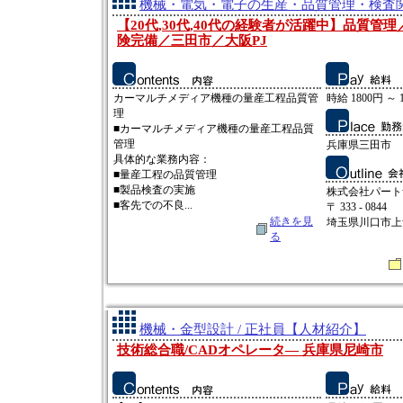
機械・電気・電子の生産・品質管理・検査関連
【20代,30代,40代の経験者が活躍中】品質管
険完備／三田市／大阪PJ
カーマルチメディア機種の量産工程品質管
時給 1800円 ～ 
理
■カーマルチメディア機種の量産工程品質
管理
兵庫県三田市
具体的な業務内容：
■量産工程の品質管理
■製品検査の実施
株式会社パート
■客先での不良...
〒 333 - 0844
続きを見
埼玉県川口市上青木
る
機械・金型設計 / 正社員【人材紹介】
技術総合職/CADオペレータ― 兵庫県尼崎市