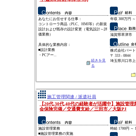
あなたにお任せする仕事：
年収 300万円 ～
コントローラ商品（PLC、HMI等）の新規
設計および既存の設計変更（電気設計～評
価業務）
滋賀県草津市
具体的な業務内容：
■設計業務
株式会社パート
・PCアー...
〒 333 - 0844
続きを見
埼玉県川口市上青木
る
施工管理関連 / 派遣社員
【20代,30代,40代の経験者が活躍中】施設管
会保険完備／交通費支給／三田市／大阪PJ
施設管理業務
時給 1700円 ～ 
■施設管理業務の実施