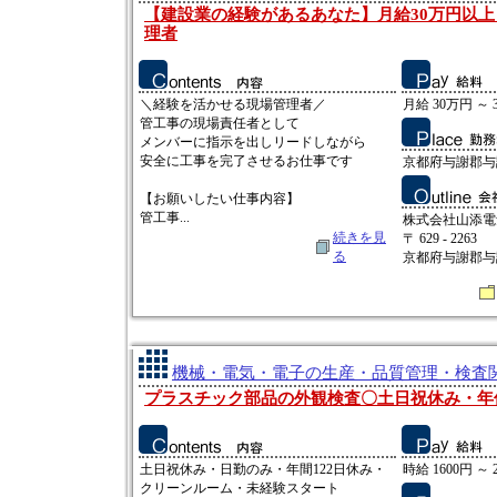
【建設業の経験があるあなた】月給30万円以
理者
＼経験を活かせる現場管理者／
月給 30万円 ～ 
管工事の現場責任者として
メンバーに指示を出しリードしながら
安全に工事を完了させるお仕事です
京都府与謝郡与
【お願いしたい仕事内容】
管工事...
株式会社山添電
続きを見
〒 629 - 2263
る
京都府与謝郡与
機械・電気・電子の生産・品質管理・検査関連
プラスチック部品の外観検査〇土日祝休み・年休
土日祝休み・日勤のみ・年間122日休み・
時給 1600円 ～ 
クリーンルーム・未経験スタート