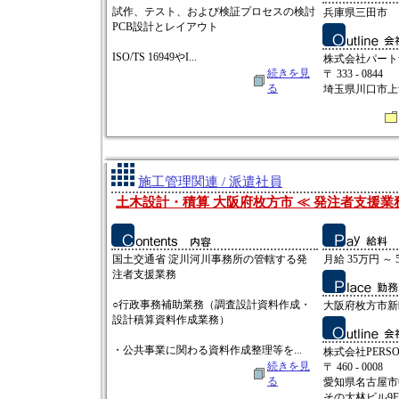
試作、テスト、および検証プロセスの検討
兵庫県三田市
PCB設計とレイアウト
ISO/TS 16949やI...
株式会社パート
続きを見
〒 333 - 0844
る
埼玉県川口市上青木
施工管理関連 / 派遣社員
土木設計・積算 大阪府枚方市 ≪ 発注者支援業
国土交通省 淀川河川事務所の管轄する発
月給 35万円 ～ 
注者支援業務
○行政事務補助業務（調査設計資料作成・
大阪府枚方市新
設計積算資料作成業務）
・公共事業に関わる資料作成整理等を...
株式会社PERSO
続きを見
〒 460 - 0008
る
愛知県名古屋市中
その大林ビル9F