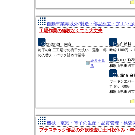
自動車業界以外(製造・部品組立・加工) / 
工場作業の経験なくても大丈夫
梅干の加工工場での梅干の洗い・選別・樽
時給 1100円 ～ 
の入替え・パック詰め作業等
続きを見
る
和歌山県田辺市鮎川
ワーキンエバー
〒 646 - 0003
和歌山県田辺市中
機械・電気・電子の生産・品質管理・検査関連
プラスチック部品の外観検査〇土日祝休み・年休