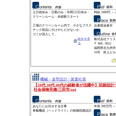
土日祝休み・日勤のみ・年間122日休み・
時給 1600円 ～ 
クリーンルーム・未経験スタート
工場のクリーンルーム内で、小さなプラス
兵庫県加東市
チック部品に欠けやヒビがないか、
ゴミが混入して...
続きを見
株式会社クリス
る
〒 806 - 0022
福岡県北九州市
16号 村上ビル
機械・金型設計 / 派遣社員
【20代,30代,40代の経験者が活躍中】回路設計/
社会保険完備/三田市/opj
あなたにお任せする仕事
年収 300万円 ～
車載機器（ヘッドライト）の制御回路設計