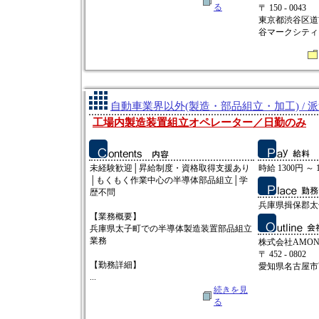
る
〒 150 - 0043
東京都渋谷区道
谷マークシティ 
自動車業界以外(製造・部品組立・加工) / 
工場内製造装置組立オペレーター／日勤のみ
未経験歓迎│昇給制度・資格取得支援あり
時給 1300円 ～ 
│もくもく作業中心の半導体部品組立│学
歴不問
兵庫県揖保郡太
【業務概要】
兵庫県太子町での半導体製造装置部品組立
業務
株式会社AMO
〒 452 - 0802
【勤務詳細】
愛知県名古屋市西
...
続きを見
る