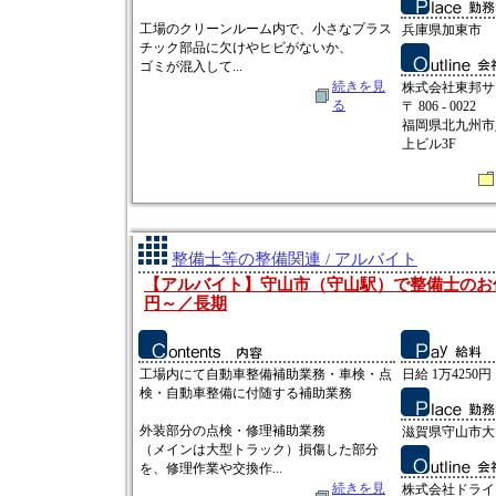
工場のクリーンルーム内で、小さなプラス
兵庫県加東市
チック部品に欠けやヒビがないか、
ゴミが混入して...
続きを見
株式会社東邦サ
る
〒 806 - 0022
福岡県北九州市八
上ビル3F
整備士等の整備関連 / アルバイト
【アルバイト】守山市（守山駅）で整備士のお仕
円～／長期
工場内にて自動車整備補助業務・車検・点
日給 1万4250円
検・自動車整備に付随する補助業務
外装部分の点検・修理補助業務
滋賀県守山市大
（メインは大型トラック）損傷した部分
を、修理作業や交換作...
続きを見
株式会社ドライ