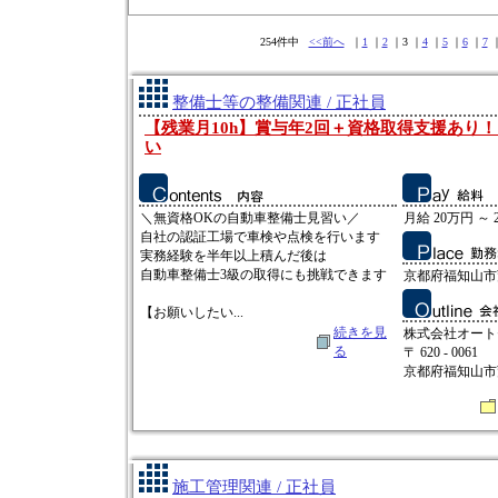
254件中
<<前へ
｜
1
｜
2
｜3 ｜
4
｜
5
｜
6
｜
7
整備士等の整備関連 / 正社員
【残業月10h】賞与年2回＋資格取得支援あり
い
＼無資格OKの自動車整備士見習い／
月給 20万円 ～ 
自社の認証工場で車検や点検を行います
実務経験を半年以上積んだ後は
自動車整備士3級の取得にも挑戦できます
京都府福知山市
【お願いしたい...
続きを見
株式会社オート
る
〒 620 - 0061
京都府福知山市
施工管理関連 / 正社員