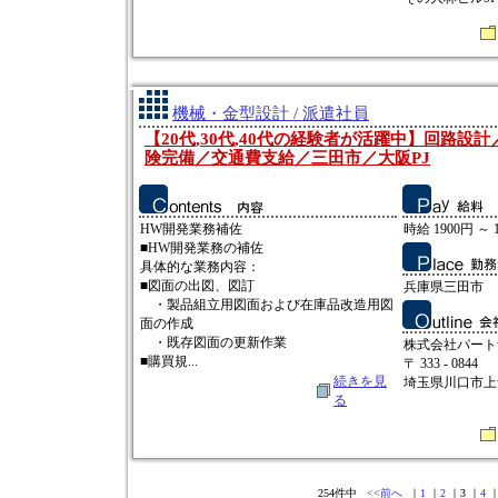
機械・金型設計 / 派遣社員
【20代,30代,40代の経験者が活躍中】回路設
険完備／交通費支給／三田市／大阪PJ
HW開発業務補佐
時給 1900円 ～ 
■HW開発業務の補佐
具体的な業務内容：
■図面の出図、図訂
兵庫県三田市
・製品組立用図面および在庫品改造用図
面の作成
・既存図面の更新作業
株式会社パート
■購買規...
〒 333 - 0844
続きを見
埼玉県川口市上青木
る
254件中
<<前へ
｜
1
｜
2
｜3 ｜
4