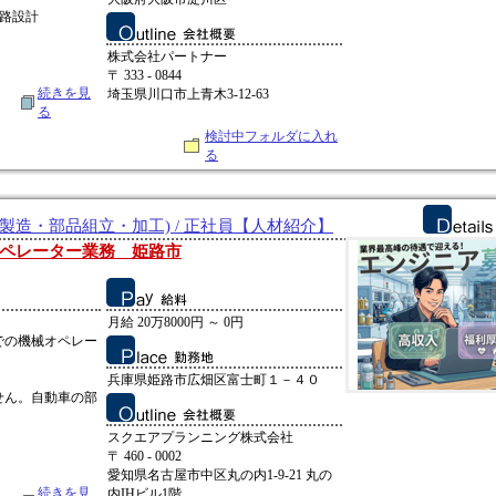
路設計
株式会社パートナー
〒 333 - 0844
続きを見
埼玉県川口市上青木3-12-63
る
検討中フォルダに入れ
る
製造・部品組立・加工) / 正社員【人材紹介】
ペレーター業務 姫路市
月給 20万8000円 ～ 0円
での機械オペレー
兵庫県姫路市広畑区富士町１－４０
せん。自動車の部
スクエアプランニング株式会社
〒 460 - 0002
愛知県名古屋市中区丸の内1-9-21 丸の
続きを見
内IHビル1階