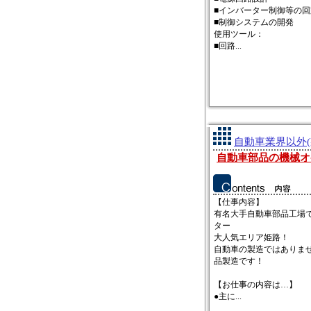
■インバーター制御等の回
■制御システムの開発
使用ツール：
■回路...
自動車業界以外(
自動車部品の機械オ
【仕事内容】
有名大手自動車部品工場
ター
大人気エリア姫路！
自動車の製造ではありま
品製造です！
【お仕事の内容は…】
●主に...