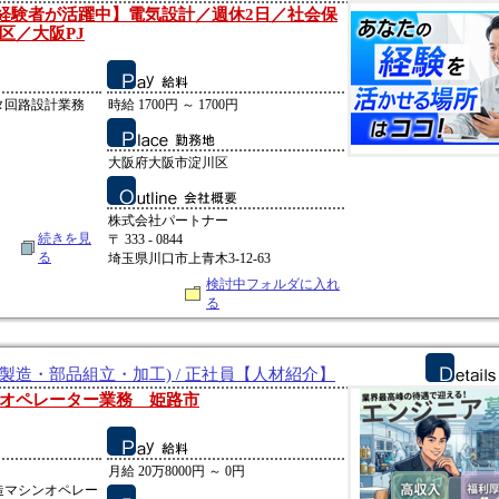
0代の経験者が活躍中】電気設計／週休2日／社会保
区／大阪PJ
タ回路設計業務
時給 1700円 ～ 1700円
大阪府大阪市淀川区
株式会社パートナー
続きを見
〒 333 - 0844
る
埼玉県川口市上青木3-12-63
検討中フォルダに入れ
る
製造・部品組立・加工) / 正社員【人材紹介】
オペレーター業務 姫路市
月給 20万8000円 ～ 0円
造マシンオペレー