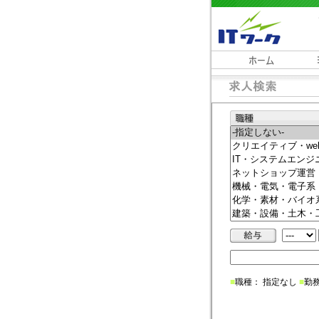
■
職種： 指定なし
■
勤