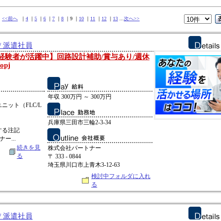
中
<<前へ
｜
4
｜
5
｜
6
｜
7
｜
8
｜9 ｜
10
｜
11
｜
12
｜
13
...
次へ>>
/ 派遣社員
0代の経験者が活躍中】回路設計補助/賞与あり/週休
pj
：
年収 300万円 ～ 300万円
ット（FLC/L
兵庫県三田市三輪2-3-34
する注記
ー...
続きを見
株式会社パートナー
る
〒 333 - 0844
埼玉県川口市上青木3-12-63
検討中フォルダに入れ
る
/ 派遣社員