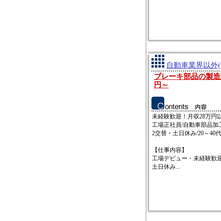
自動車業界以外(
ブレーキ部品の製造組立
円～
未経験歓迎！月収28万円
工場正社員/自動車部品加
2交替・土日休み/20～4
【仕事内容】
工場デビュー・未経験歓
土日休み...