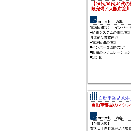
【20代,30代,4
険完備／大阪市淀川
電源回路設計・インバー
■給電システムの電気設計
具体的な業務内容：
■電源回路の設計
■インバータ回路の設計
■回路のシミュレーション
■設計図...
自動車業界以外(
自動車部品のマシン
【仕事内容】
有名大手自動車部品の製