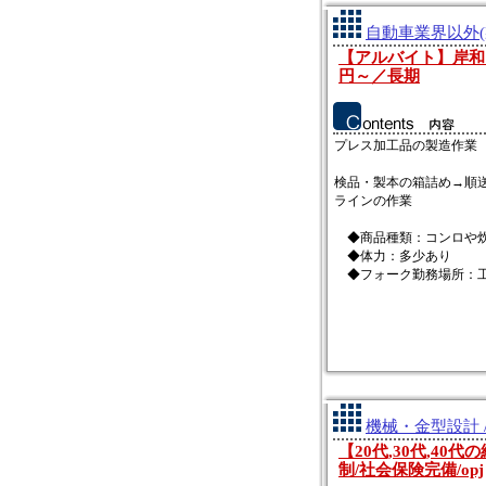
自動車業界以外(
【アルバイト】岸和
円～／長期
プレス加工品の製造作業
検品・製本の箱詰め→順
ラインの作業
◆商品種類：コンロや
◆体力：多少あり
◆フォーク勤務場所：工.
機械・金型設計 
【20代,30代,40
制/社会保険完備/opj