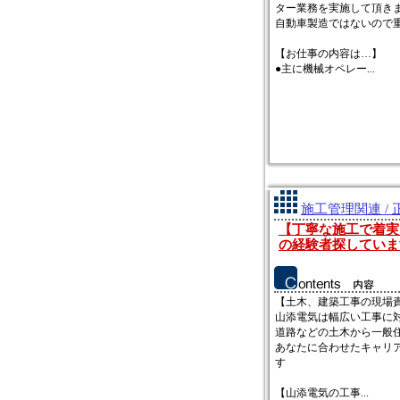
ター業務を実施して頂き
自動車製造ではないので重
【お仕事の内容は…】
●主に機械オペレー...
施工管理関連 / 
【丁寧な施工で着実
の経験者探していま
【土木、建築工事の現場
山添電気は幅広い工事に
道路などの土木から一般
あなたに合わせたキャリ
す
【山添電気の工事...