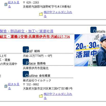
続きを見
〒 629 - 2263
る
京都府与謝郡与謝野町字弓木138番地1
検討中フォルダに入れ
る
製造・部品組立・加工) / 派遣社員
・運搬/2交替/兵庫県伊丹市/月給227,756
以上可
月給 22万7756円 ～ 0円
工・運搬
0代の男女活躍中
兵庫県伊丹市昆陽北
迎
株式会社ウイルテック
続きを見
〒 532 - 0002
る
大阪府大阪市淀川区東三国4丁目3番1号
検討中フォルダに入れ
る