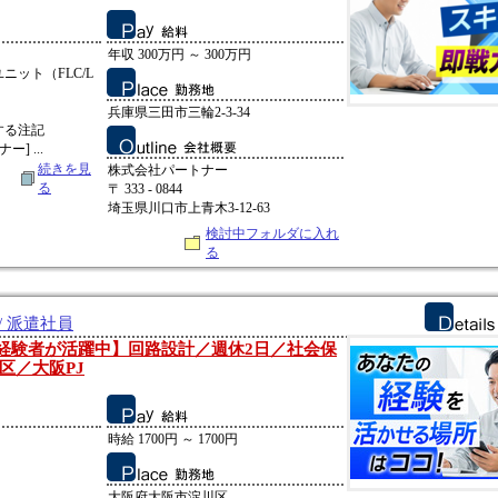
：
年収 300万円 ～ 300万円
ット（FLC/L
兵庫県三田市三輪2-3-34
する注記
] ...
続きを見
株式会社パートナー
る
〒 333 - 0844
埼玉県川口市上青木3-12-63
検討中フォルダに入れ
る
/ 派遣社員
0代の経験者が活躍中】回路設計／週休2日／社会保
区／大阪PJ
時給 1700円 ～ 1700円
大阪府大阪市淀川区