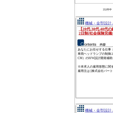
252件
機械・金型設計 
【20代,30代,4
2日制/社会保険完備/o
あなたにお任せする仕事
車両ヘッドランプの制御ユニ
CM）のH/W設計開発補助
※本求人の雇用形態に関
雇用主は [株式会社パートナ
機械・金型設計 