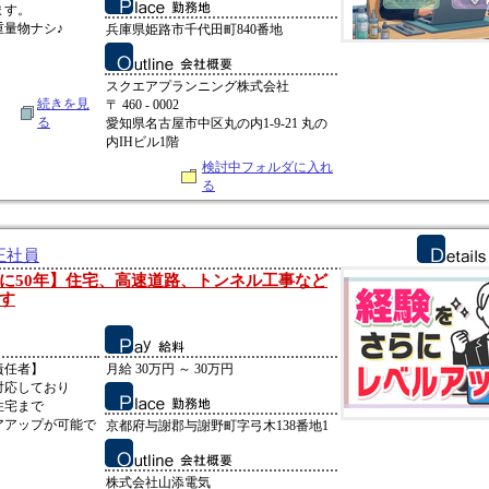
ます。
量物ナシ♪
兵庫県姫路市千代田町840番地
スクエアプランニング株式会社
続きを見
〒 460 - 0002
る
愛知県名古屋市中区丸の内1-9-21 丸の
内IHビル1階
検討中フォルダに入れ
る
正社員
に50年】住宅、高速道路、トンネル工事など
す
責任者】
月給 30万円 ～ 30万円
対応しており
住宅まで
アアップが可能で
京都府与謝郡与謝野町字弓木138番地1
株式会社山添電気