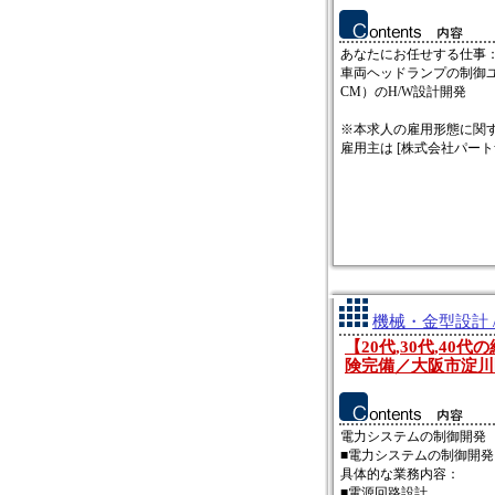
あなたにお任せする仕事
車両ヘッドランプの制御ユニ
CM）のH/W設計開発
※本求人の雇用形態に関
雇用主は [株式会社パートナー
機械・金型設計 
【20代,30代,4
険完備／大阪市淀川
電力システムの制御開発
■電力システムの制御開発
具体的な業務内容：
■電源回路設計