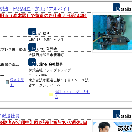
製造・部品組立・加工) / アルバイト
田市（春木駅）で製造のお仕事／日給14400
日給 1万4400円 ～ 0円
送プレス機・単発
大阪府岸和田市新港町
炊飯器の部品
株式会社ドライブトライブ
..
〒 150 - 0043
続きを見
東京都渋谷区道玄坂１丁目１２－１渋
る
谷マークシティ 22F
検討中フォルダに入れ
る
/ 派遣社員
代の経験者が活躍中】回路設計/賞与あり/週休2日